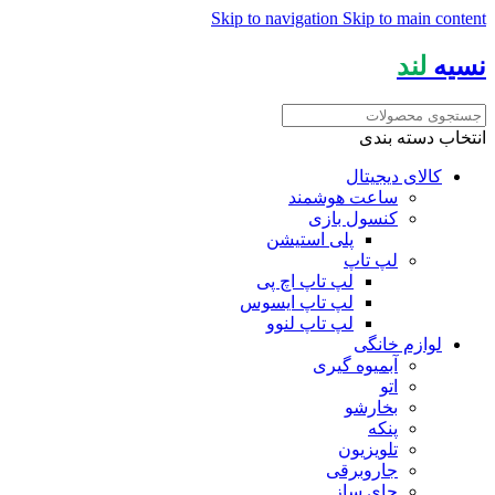
Skip to navigation
Skip to main content
نسیه
لند
انتخاب دسته بندی
کالای دیجیتال
ساعت هوشمند
کنسول بازی
پلی استیشن
لپ تاپ
لپ تاپ اچ پی
لپ تاپ ایسوس
لپ تاپ لنوو
لوازم خانگی
آبمیوه گیری
اتو
بخارشو
پنکه
تلویزیون
جاروبرقی
چای ساز