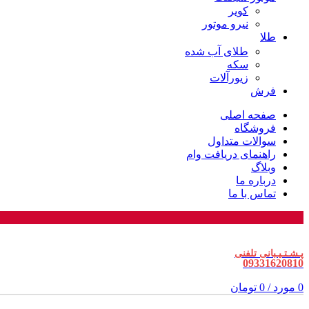
کویر
نیرو موتور
طلا
طلای آب شده
سکه
زیورآلات
فرش
صفحه اصلی
فروشگاه
سوالات متداول
راهنمای دریافت وام
وبلاگ
درباره ما
تماس با ما
پـشـتـیـبانی تلفنی
09331620810
0
مورد
/
0
تومان