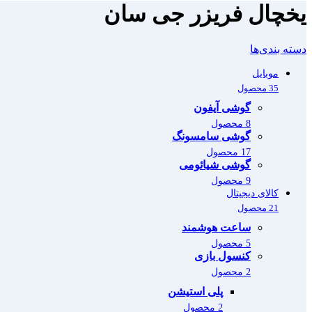
یخچال فریزر جی سان
دسته بندی‌ها
موبایل
35 محصول
گوشی آیفون
8 محصول
گوشی سامسونگ
17 محصول
گوشی شیائومی
9 محصول
کالای دیجیتال
21 محصول
ساعت هوشمند
5 محصول
کنسول بازی
2 محصول
پلی استیشن
2 محصول