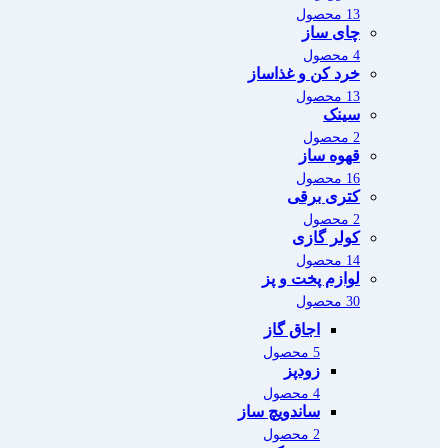
13 محصول
چای ساز
4 محصول
خرد کن و غذاساز
13 محصول
سینک
2 محصول
قهوه ساز
16 محصول
کتری برقی
2 محصول
کولر گازی
14 محصول
لوازم پخت و پز
30 محصول
اجاق گاز
5 محصول
زودپز
4 محصول
ساندویچ ساز
2 محصول