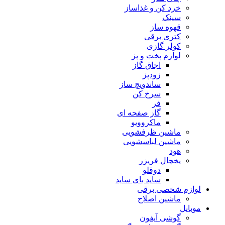
خرد کن و غذاساز
سینک
قهوه ساز
کتری برقی
کولر گازی
لوازم پخت و پز
اجاق گاز
زودپز
ساندویچ ساز
سرخ کن
فر
گاز صفحه ای
ماکروویو
ماشین ظرفشویی
ماشین لباسشویی
هود
یخچال فریزر
دوقلو
ساید بای ساید
لوازم شخصی برقی
ماشین اصلاح
موبایل
گوشی آیفون