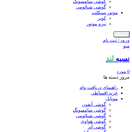
گوشی سامسونگ
گوشی شیائومی
موتور سیکلت
کویر
نیرو موتور
جستجو
ورود / ثبت نام
منو
نسیه
لند
0
مورد
مرور دسته ها
راهنمای دریافت وام
خرید اقساطی
موبایل
گوشی آیفون
گوشی سامسونگ
گوشی شیائومی
گوشی هواوی
گوشی آنر