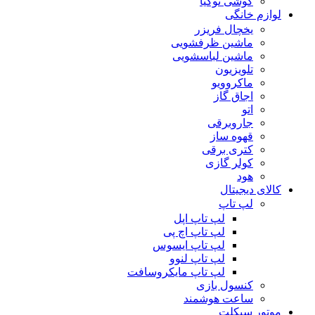
گوشی نوکیا
لوازم خانگی
یخچال فریزر
ماشین ظرفشویی
ماشین لباسشویی
تلویزیون
ماکروویو
اجاق گاز
اتو
جاروبرقی
قهوه ساز
کتری برقی
کولر گازی
هود
کالای دیجیتال
لپ تاپ
لپ تاپ اپل
لپ تاپ اچ پی
لپ تاپ ایسوس
لپ تاپ لنوو
لپ تاپ مایکروسافت
کنسول بازی
ساعت هوشمند
موتور سیکلت