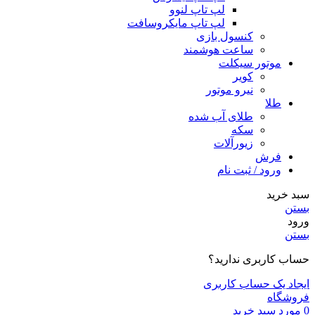
لپ تاپ لنوو
لپ تاپ مایکروسافت
کنسول بازی
ساعت هوشمند
موتور سیکلت
کویر
نیرو موتور
طلا
طلای آب شده
سکه
زیورآلات
فرش
ورود / ثبت نام
سبد خرید
بستن
ورود
بستن
حساب کاربری ندارید؟
ایجاد یک حساب کاربری
فروشگاه
0
مورد
سبد خرید