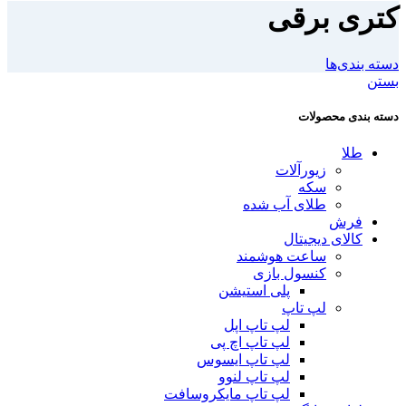
کتری برقی
دسته بندی‌ها
بستن
دسته بندی محصولات
طلا
زیورآلات
سکه
طلای آب شده
فرش
کالای دیجیتال
ساعت هوشمند
کنسول بازی
پلی استیشن
لپ تاپ
لپ تاپ اپل
لپ تاپ اچ پی
لپ تاپ ایسوس
لپ تاپ لنوو
لپ تاپ مایکروسافت