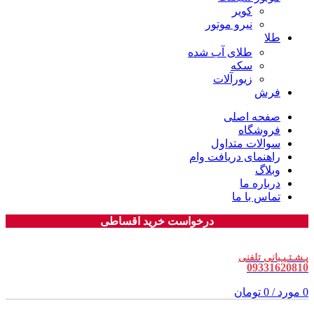
کویر
نیرو موتور
طلا
طلای آب شده
سکه
زیورآلات
فرش
صفحه اصلی
فروشگاه
سوالات متداول
راهنمای دریافت وام
وبلاگ
درباره ما
تماس با ما
درخواست خرید اقساطی
پـشـتـیـبانی تلفنی
09331620810
0
مورد
/
0
تومان