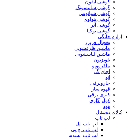
گوشی آیفون
گوشی سامسونگ
گوشی شیائومی
گوشی هواوی
گوشی آنر
گوشی نوکیا
لوازم خانگی
یخچال فریزر
ماشین ظرفشویی
ماشین لباسشویی
تلویزیون
ماکروویو
اجاق گاز
اتو
جاروبرقی
قهوه ساز
کتری برقی
کولر گازی
هود
کالای دیجیتال
لپ تاپ
لپ تاپ اپل
لپ تاپ اچ پی
لپ تاپ ایسوس