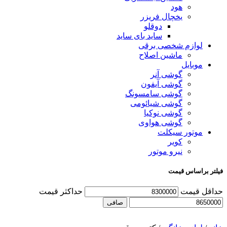
هود
یخچال فریزر
دوقلو
ساید بای ساید
لوازم شخصی برقی
ماشین اصلاح
موبایل
گوشی آنر
گوشی آیفون
گوشی سامسونگ
گوشی شیائومی
گوشی نوکیا
گوشی هواوی
موتور سیکلت
کویر
نیرو موتور
فیلتر براساس قیمت
حداقل قیمت
حداكثر قيمت
صافی