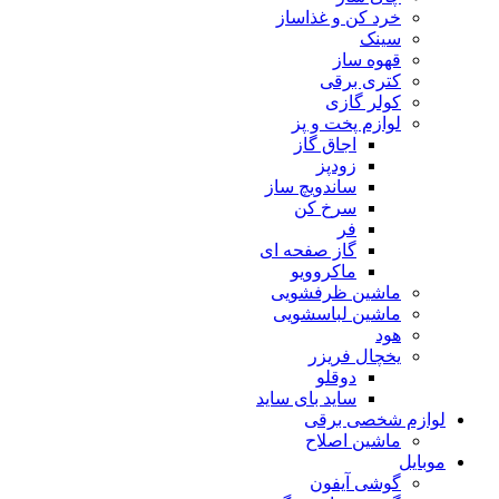
خرد کن و غذاساز
سینک
قهوه ساز
کتری برقی
کولر گازی
لوازم پخت و پز
اجاق گاز
زودپز
ساندویچ ساز
سرخ کن
فر
گاز صفحه ای
ماکروویو
ماشین ظرفشویی
ماشین لباسشویی
هود
یخچال فریزر
دوقلو
ساید بای ساید
لوازم شخصی برقی
ماشین اصلاح
موبایل
گوشی آیفون