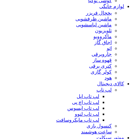
گوشی نوکیا
لوازم خانگی
یخچال فریزر
ماشین ظرفشویی
ماشین لباسشویی
تلویزیون
ماکروویو
اجاق گاز
اتو
جاروبرقی
قهوه ساز
کتری برقی
کولر گازی
هود
کالای دیجیتال
لپ تاپ
لپ تاپ اپل
لپ تاپ اچ پی
لپ تاپ ایسوس
لپ تاپ لنوو
لپ تاپ مایکروسافت
کنسول بازی
ساعت هوشمند
موتور سیکلت