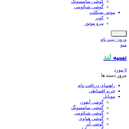
گوشی سامسونگ
گوشی شیائومی
موتور سیکلت
کویر
نیرو موتور
جستجو
ورود / ثبت نام
منو
نسیه
لند
0
مورد
مرور دسته ها
راهنمای دریافت وام
خرید اقساطی
موبایل
گوشی آیفون
گوشی سامسونگ
گوشی شیائومی
گوشی هواوی
گوشی آنر