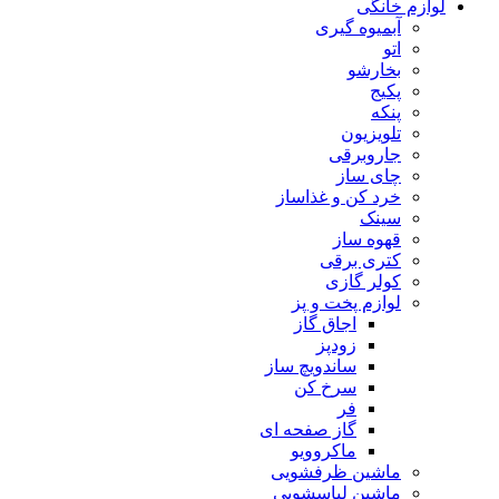
لوازم خانگی
آبمیوه گیری
اتو
بخارشو
پکیج
پنکه
تلویزیون
جاروبرقی
چای ساز
خرد کن و غذاساز
سینک
قهوه ساز
کتری برقی
کولر گازی
لوازم پخت و پز
اجاق گاز
زودپز
ساندویچ ساز
سرخ کن
فر
گاز صفحه ای
ماکروویو
ماشین ظرفشویی
ماشین لباسشویی