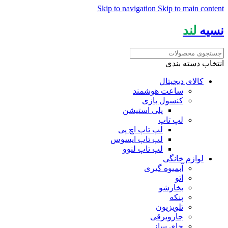
Skip to navigation
Skip to main content
نسیه
لند
انتخاب دسته بندی
کالای دیجیتال
ساعت هوشمند
کنسول بازی
پلی استیشن
لپ تاپ
لپ تاپ اچ پی
لپ تاپ ایسوس
لپ تاپ لنوو
لوازم خانگی
آبمیوه گیری
اتو
بخارشو
پنکه
تلویزیون
جاروبرقی
چای ساز