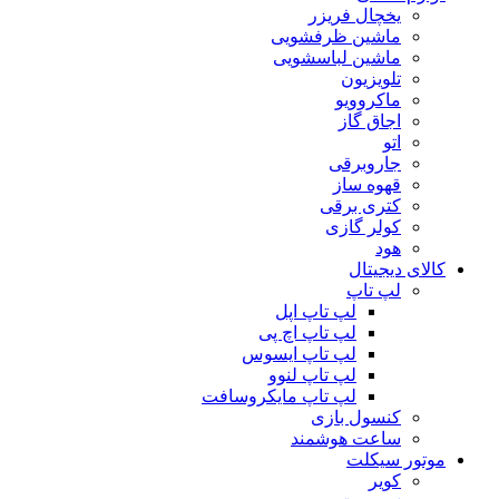
یخچال فریزر
ماشین ظرفشویی
ماشین لباسشویی
تلویزیون
ماکروویو
اجاق گاز
اتو
جاروبرقی
قهوه ساز
کتری برقی
کولر گازی
هود
کالای دیجیتال
لپ تاپ
لپ تاپ اپل
لپ تاپ اچ پی
لپ تاپ ایسوس
لپ تاپ لنوو
لپ تاپ مایکروسافت
کنسول بازی
ساعت هوشمند
موتور سیکلت
کویر