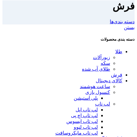
فرش
دسته بندی‌ها
بستن
دسته بندی محصولات
طلا
زیورآلات
سکه
طلای آب شده
فرش
کالای دیجیتال
ساعت هوشمند
کنسول بازی
پلی استیشن
لپ تاپ
لپ تاپ اپل
لپ تاپ اچ پی
لپ تاپ ایسوس
لپ تاپ لنوو
لپ تاپ مایکروسافت