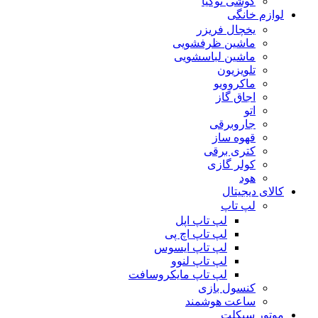
گوشی نوکیا
لوازم خانگی
یخچال فریزر
ماشین ظرفشویی
ماشین لباسشویی
تلویزیون
ماکروویو
اجاق گاز
اتو
جاروبرقی
قهوه ساز
کتری برقی
کولر گازی
هود
کالای دیجیتال
لپ تاپ
لپ تاپ اپل
لپ تاپ اچ پی
لپ تاپ ایسوس
لپ تاپ لنوو
لپ تاپ مایکروسافت
کنسول بازی
ساعت هوشمند
موتور سیکلت