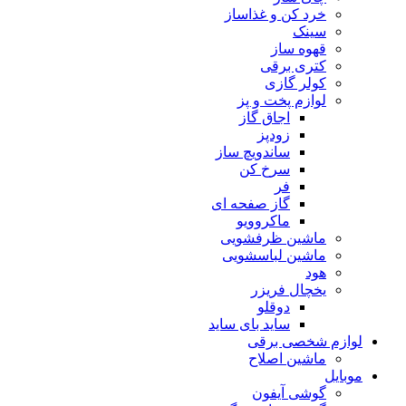
خرد کن و غذاساز
سینک
قهوه ساز
کتری برقی
کولر گازی
لوازم پخت و پز
اجاق گاز
زودپز
ساندویچ ساز
سرخ کن
فر
گاز صفحه ای
ماکروویو
ماشین ظرفشویی
ماشین لباسشویی
هود
یخچال فریزر
دوقلو
ساید بای ساید
لوازم شخصی برقی
ماشین اصلاح
موبایل
گوشی آیفون