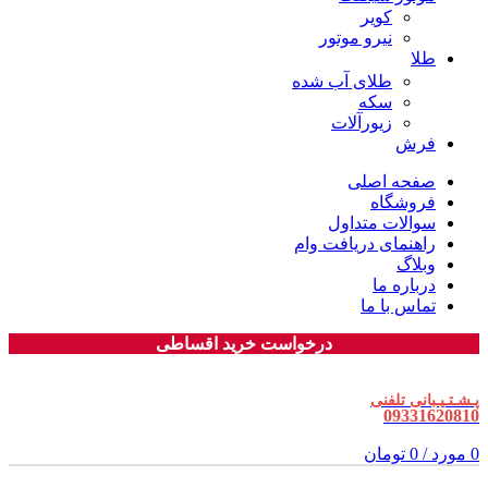
کویر
نیرو موتور
طلا
طلای آب شده
سکه
زیورآلات
فرش
صفحه اصلی
فروشگاه
سوالات متداول
راهنمای دریافت وام
وبلاگ
درباره ما
تماس با ما
درخواست خرید اقساطی
پـشـتـیـبانی تلفنی
09331620810
0
مورد
/
0
تومان