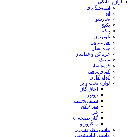
لوازم خانگی
آبمیوه گیری
اتو
بخارشو
پکیج
پنکه
تلویزیون
جاروبرقی
چای ساز
خرد کن و غذاساز
سینک
قهوه ساز
کتری برقی
کولر گازی
لوازم پخت و پز
اجاق گاز
زودپز
ساندویچ ساز
سرخ کن
فر
گاز صفحه ای
ماکروویو
ماشین ظرفشویی
ماشین لباسشویی