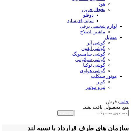
هود
یخچال فریزر
دوقلو
ساید بای ساید
لوازم شخصی برقی
ماشین اصلاح
موبایل
گوشی آنر
گوشی آیفون
گوشی سامسونگ
گوشی شیائومی
گوشی نوکیا
گوشی هواوی
موتور سیکلت
کویر
نیرو موتور
خانه
/
فرش
هیچ محصولی یافت نشد.
جستجو
سازمان های طرف قرارداد با نسیه لند