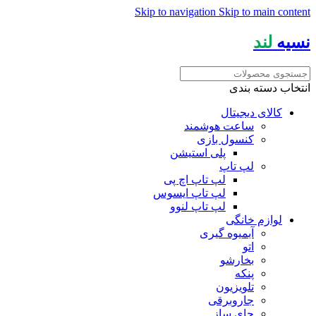
Skip to navigation
Skip to main content
نسیه
لند
انتخاب دسته بندی
کالای دیجیتال
ساعت هوشمند
کنسول بازی
پلی استیشن
لپ تاپ
لپ تاپ اچ پی
لپ تاپ ایسوس
لپ تاپ لنوو
لوازم خانگی
آبمیوه گیری
اتو
بخارشو
پنکه
تلویزیون
جاروبرقی
چای ساز