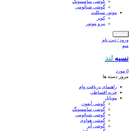
گوشی سامسونگ
گوشی شیائومی
موتور سیکلت
کویر
نیرو موتور
جستجو
ورود / ثبت نام
منو
نسیه
لند
0
مورد
مرور دسته ها
راهنمای دریافت وام
خرید اقساطی
موبایل
گوشی آیفون
گوشی سامسونگ
گوشی شیائومی
گوشی هواوی
گوشی آنر