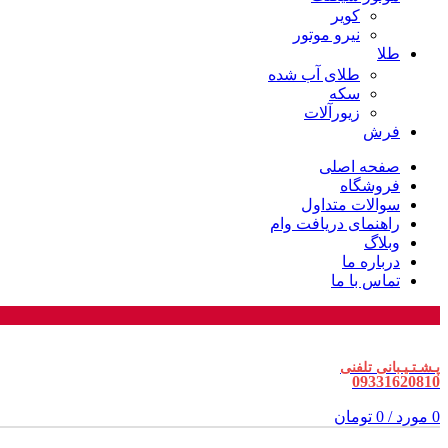
کویر
نیرو موتور
طلا
طلای آب شده
سکه
زیورآلات
فرش
صفحه اصلی
فروشگاه
سوالات متداول
راهنمای دریافت وام
وبلاگ
درباره ما
تماس با ما
پـشـتـیـبانی تلفنی
09331620810
0
مورد
/
0
تومان