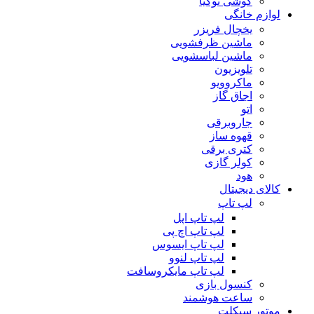
گوشی نوکیا
لوازم خانگی
یخچال فریزر
ماشین ظرفشویی
ماشین لباسشویی
تلویزیون
ماکروویو
اجاق گاز
اتو
جاروبرقی
قهوه ساز
کتری برقی
کولر گازی
هود
کالای دیجیتال
لپ تاپ
لپ تاپ اپل
لپ تاپ اچ پی
لپ تاپ ایسوس
لپ تاپ لنوو
لپ تاپ مایکروسافت
کنسول بازی
ساعت هوشمند
موتور سیکلت