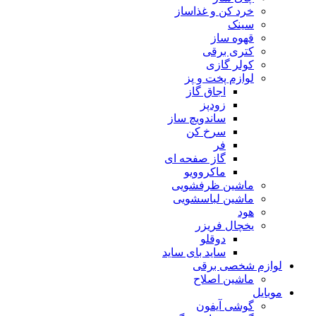
خرد کن و غذاساز
سینک
قهوه ساز
کتری برقی
کولر گازی
لوازم پخت و پز
اجاق گاز
زودپز
ساندویچ ساز
سرخ کن
فر
گاز صفحه ای
ماکروویو
ماشین ظرفشویی
ماشین لباسشویی
هود
یخچال فریزر
دوقلو
ساید بای ساید
لوازم شخصی برقی
ماشین اصلاح
موبایل
گوشی آیفون