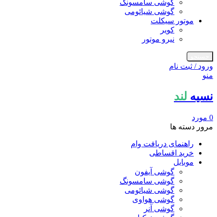
گوشی سامسونگ
گوشی شیائومی
موتور سیکلت
کویر
نیرو موتور
جستجو
ورود / ثبت نام
منو
نسیه
لند
0
مورد
مرور دسته ها
راهنمای دریافت وام
خرید اقساطی
موبایل
گوشی آیفون
گوشی سامسونگ
گوشی شیائومی
گوشی هواوی
گوشی آنر