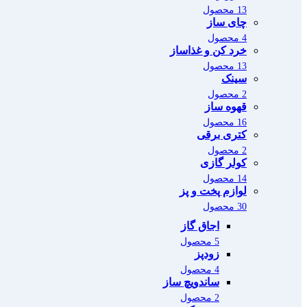
13 محصول
چای ساز
4 محصول
خرد کن و غذاساز
13 محصول
سینک
2 محصول
قهوه ساز
16 محصول
کتری برقی
2 محصول
کولر گازی
14 محصول
لوازم پخت و پز
30 محصول
اجاق گاز
5 محصول
زودپز
4 محصول
ساندویچ ساز
2 محصول