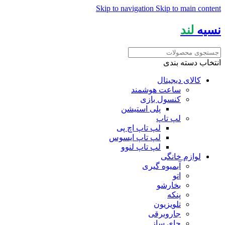
Skip to navigation
Skip to main content
نسیه
لند
انتخاب دسته بندی
کالای دیجیتال
ساعت هوشمند
کنسول بازی
پلی استیشن
لپ تاپ
لپ تاپ اچ پی
لپ تاپ ایسوس
لپ تاپ لنوو
لوازم خانگی
آبمیوه گیری
اتو
بخارشو
پنکه
تلویزیون
جاروبرقی
چای ساز