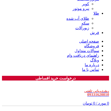
کویر
نیرو موتور
طلا
طلای آب شده
سکه
زیورآلات
فرش
صفحه اصلی
فروشگاه
سوالات متداول
راهنمای دریافت وام
وبلاگ
درباره ما
تماس با ما
درخواست خرید اقساطی
پـشـتـیـبانی تلفنی
09331620810
0
مورد
/
0
تومان