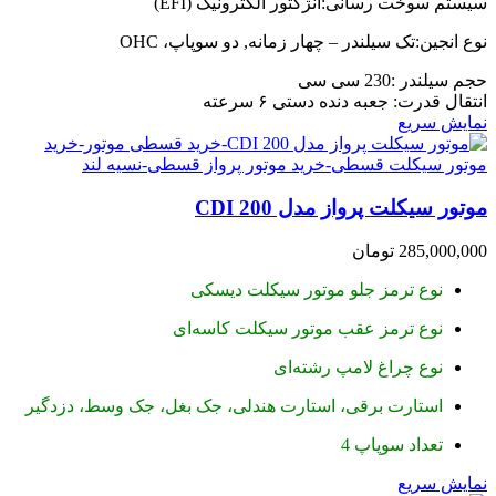
سیستم سوخت رسانی:انژکتور الکترونیک (EFI)
نوع انجین:تک سیلندر – چهار زمانه, دو سوپاپ، OHC
حجم سیلندر :230 سی سی
انتقال قدرت: جعبه دنده دستی ۶ سرعته
نمایش سریع
موتور سیکلت پرواز مدل CDI 200
285,000,000
تومان
نوع ترمز جلو موتور سیکلت دیسکی
نوع ترمز عقب موتور سیکلت کاسه‌ای
نوع چراغ لامپ رشته‌ای
استارت برقی، استارت هندلی، جک بغل، جک وسط، دزدگیر
تعداد سوپاپ 4
نمایش سریع