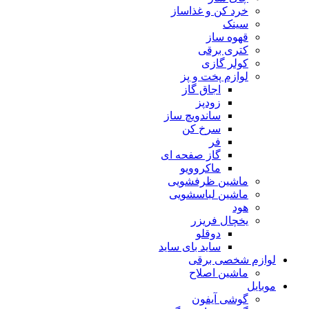
خرد کن و غذاساز
سینک
قهوه ساز
کتری برقی
کولر گازی
لوازم پخت و پز
اجاق گاز
زودپز
ساندویچ ساز
سرخ کن
فر
گاز صفحه ای
ماکروویو
ماشین ظرفشویی
ماشین لباسشویی
هود
یخچال فریزر
دوقلو
ساید بای ساید
لوازم شخصی برقی
ماشین اصلاح
موبایل
گوشی آیفون