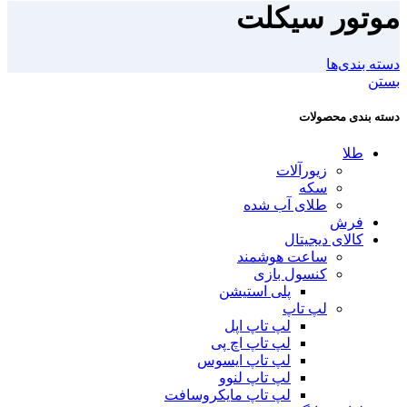
موتور سیکلت
دسته بندی‌ها
بستن
دسته بندی محصولات
طلا
زیورآلات
سکه
طلای آب شده
فرش
کالای دیجیتال
ساعت هوشمند
کنسول بازی
پلی استیشن
لپ تاپ
لپ تاپ اپل
لپ تاپ اچ پی
لپ تاپ ایسوس
لپ تاپ لنوو
لپ تاپ مایکروسافت