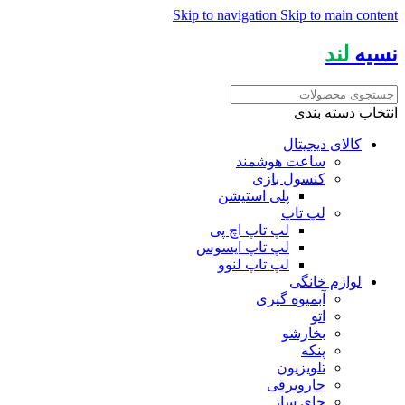
Skip to navigation
Skip to main content
نسیه
لند
انتخاب دسته بندی
کالای دیجیتال
ساعت هوشمند
کنسول بازی
پلی استیشن
لپ تاپ
لپ تاپ اچ پی
لپ تاپ ایسوس
لپ تاپ لنوو
لوازم خانگی
آبمیوه گیری
اتو
بخارشو
پنکه
تلویزیون
جاروبرقی
چای ساز