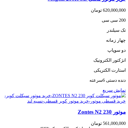
620,000,000
تومان
200 سی سی
تک سیلندر
چهار زمانه
دو سوپاپ
انژکتور الکترونیک
استارت الکتریکی
دنده دستی 6سرعته
نمایش سریع
موتور Zontes N2 230
561,000,000
تومان