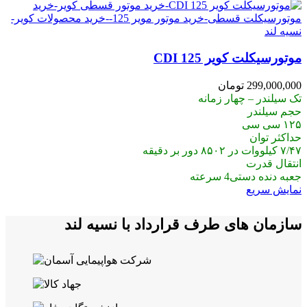
موتورسیکلت کویر CDI 125
299,000,000
تومان
تک سیلندر – چهار زمانه
حجم سیلندر
۱۲۵ سی سی
حداکثر توان
۷/۴۷ کیلووات در ۸۵۰۲ دور بر دقیقه
انتقال قدرت
جعبه دنده دستی4 سرعته
نمایش سریع
سازمان های طرف قرارداد با نسیه لند