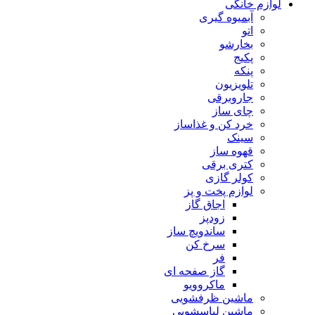
لوازم خانگی
آبمیوه گیری
اتو
بخارشو
پکیج
پنکه
تلویزیون
جاروبرقی
چای ساز
خرد کن و غذاساز
سینک
قهوه ساز
کتری برقی
کولر گازی
لوازم پخت و پز
اجاق گاز
زودپز
ساندویچ ساز
سرخ کن
فر
گاز صفحه ای
ماکروویو
ماشین ظرفشویی
ماشین لباسشویی