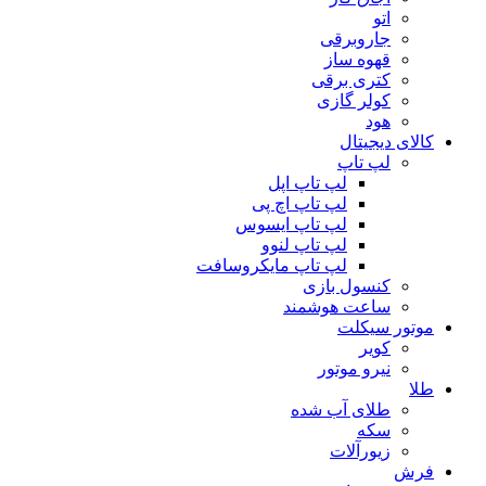
اتو
جاروبرقی
قهوه ساز
کتری برقی
کولر گازی
هود
کالای دیجیتال
لپ تاپ
لپ تاپ اپل
لپ تاپ اچ پی
لپ تاپ ایسوس
لپ تاپ لنوو
لپ تاپ مایکروسافت
کنسول بازی
ساعت هوشمند
موتور سیکلت
کویر
نیرو موتور
طلا
طلای آب شده
سکه
زیورآلات
فرش