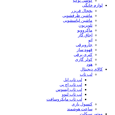
گوشی نوکیا
لوازم خانگی
یخچال فریزر
ماشین ظرفشویی
ماشین لباسشویی
تلویزیون
ماکروویو
اجاق گاز
اتو
جاروبرقی
قهوه ساز
کتری برقی
کولر گازی
هود
کالای دیجیتال
لپ تاپ
لپ تاپ اپل
لپ تاپ اچ پی
لپ تاپ ایسوس
لپ تاپ لنوو
لپ تاپ مایکروسافت
کنسول بازی
ساعت هوشمند
موتور سیکلت