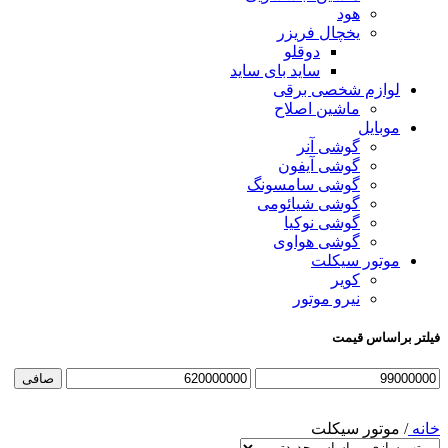
هود
یخچال فریزر
دوقلو
ساید بای ساید
لوازم شخصی برقی
ماشین اصلاح
موبایل
گوشی آنر
گوشی آیفون
گوشی سامسونگ
گوشی شیائومی
گوشی نوکیا
گوشی هواوی
موتور سیکلت
کویر
نیرو موتور
فیلتر براساس قیمت
حداقل
حداكثر
صافی
قیمت
قيمت
خانه
/
موتور سیکلت