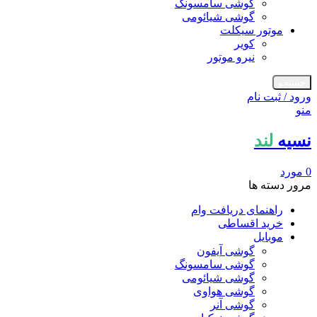
گوشی سامسونگ
گوشی شیائومی
موتور سیکلت
کویر
نیرو موتور
جستجو
ورود / ثبت نام
منو
نسیه
لند
0
مورد
مرور دسته ها
راهنمای دریافت وام
خرید اقساطی
موبایل
گوشی آیفون
گوشی سامسونگ
گوشی شیائومی
گوشی هواوی
گوشی آنر