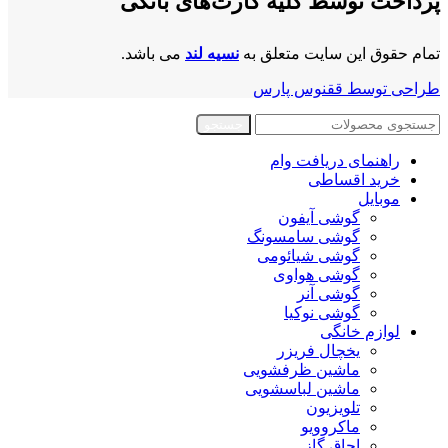
پرداخت توسط کلیه کارت‌های بانکی
تمام حقوق این سایت متعلق به
نسیه لند
می باشد.
طراحی توسط ققنوس پارس
جستجو
راهنمای دریافت وام
خرید اقساطی
موبایل
گوشی آیفون
گوشی سامسونگ
گوشی شیائومی
گوشی هواوی
گوشی آنر
گوشی نوکیا
لوازم خانگی
یخچال فریزر
ماشین ظرفشویی
ماشین لباسشویی
تلویزیون
ماکروویو
اجاق گاز