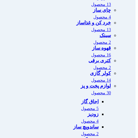
13 محصول
چای ساز
4 محصول
خرد کن و غذاساز
13 محصول
سینک
2 محصول
قهوه ساز
16 محصول
کتری برقی
2 محصول
کولر گازی
14 محصول
لوازم پخت و پز
30 محصول
اجاق گاز
5 محصول
زودپز
4 محصول
ساندویچ ساز
2 محصول