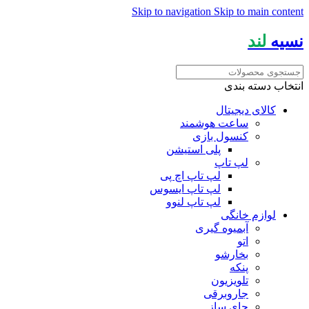
Skip to navigation
Skip to main content
نسیه
لند
انتخاب دسته بندی
کالای دیجیتال
ساعت هوشمند
کنسول بازی
پلی استیشن
لپ تاپ
لپ تاپ اچ پی
لپ تاپ ایسوس
لپ تاپ لنوو
لوازم خانگی
آبمیوه گیری
اتو
بخارشو
پنکه
تلویزیون
جاروبرقی
چای ساز