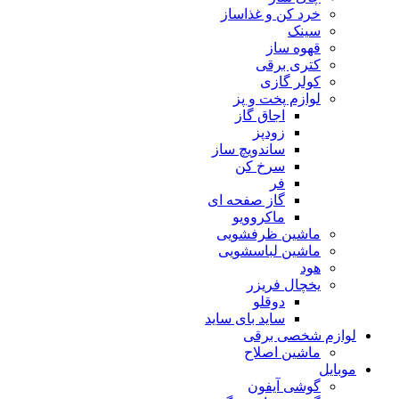
خرد کن و غذاساز
سینک
قهوه ساز
کتری برقی
کولر گازی
لوازم پخت و پز
اجاق گاز
زودپز
ساندویچ ساز
سرخ کن
فر
گاز صفحه ای
ماکروویو
ماشین ظرفشویی
ماشین لباسشویی
هود
یخچال فریزر
دوقلو
ساید بای ساید
لوازم شخصی برقی
ماشین اصلاح
موبایل
گوشی آیفون