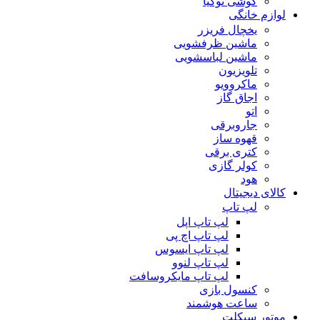
گوشی نوکیا
لوازم خانگی
یخچال فریزر
ماشین ظرفشویی
ماشین لباسشویی
تلویزیون
ماکروویو
اجاق گاز
اتو
جاروبرقی
قهوه ساز
کتری برقی
کولر گازی
هود
کالای دیجیتال
لپ تاپ
لپ تاپ اپل
لپ تاپ اچ پی
لپ تاپ ایسوس
لپ تاپ لنوو
لپ تاپ مایکروسافت
کنسول بازی
ساعت هوشمند
موتور سیکلت