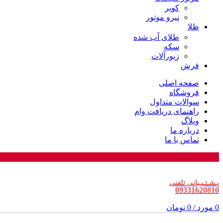
کویر
نیرو موتور
طلا
طلای آب شده
سکه
زیورآلات
فرش
صفحه اصلی
فروشگاه
سوالات متداول
راهنمای دریافت وام
وبلاگ
درباره ما
تماس با ما
پـشـتـیـبانی تلفنی
09331620810
0
مورد
/
0
تومان