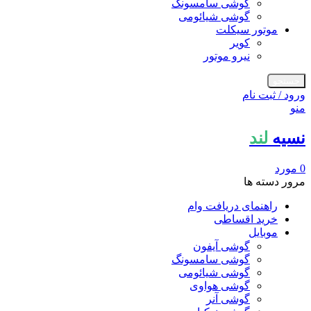
گوشی سامسونگ
گوشی شیائومی
موتور سیکلت
کویر
نیرو موتور
جستجو
ورود / ثبت نام
منو
نسیه
لند
0
مورد
مرور دسته ها
راهنمای دریافت وام
خرید اقساطی
موبایل
گوشی آیفون
گوشی سامسونگ
گوشی شیائومی
گوشی هواوی
گوشی آنر