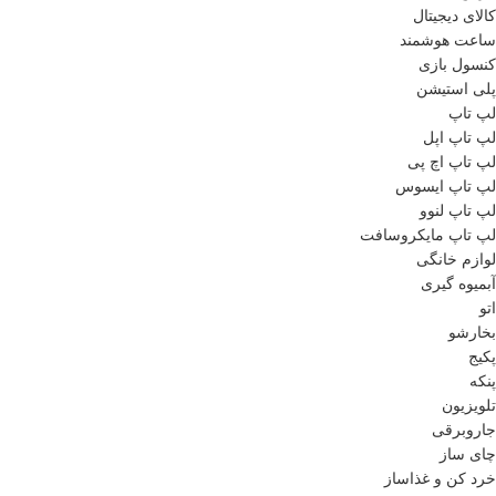
کالای دیجیتال
ساعت هوشمند
کنسول بازی
پلی استیشن
لپ تاپ
لپ تاپ اپل
لپ تاپ اچ پی
لپ تاپ ایسوس
لپ تاپ لنوو
لپ تاپ مایکروسافت
لوازم خانگی
آبمیوه گیری
اتو
بخارشو
پکیج
پنکه
تلویزیون
جاروبرقی
چای ساز
خرد کن و غذاساز