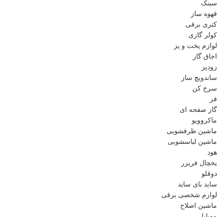
سینک
قهوه ساز
کتری برقی
کولر گازی
لوازم پخت و پز
اجاق گاز
زودپز
ساندویچ ساز
سرخ کن
فر
گاز صفحه ای
ماکروویو
ماشین ظرفشویی
ماشین لباسشویی
هود
یخچال فریزر
دوقلو
ساید بای ساید
لوازم شخصی برقی
ماشین اصلاح
موبایل