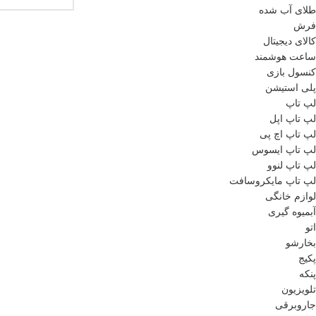
طلای آب شده
فرش
کالای دیجیتال
ساعت هوشمند
کنسول بازی
پلی استیشن
لپ تاپ
لپ تاپ اپل
لپ تاپ اچ پی
لپ تاپ ایسوس
لپ تاپ لنوو
لپ تاپ مایکروسافت
لوازم خانگی
آبمیوه گیری
اتو
بخارشو
پکیج
پنکه
تلویزیون
جاروبرقی