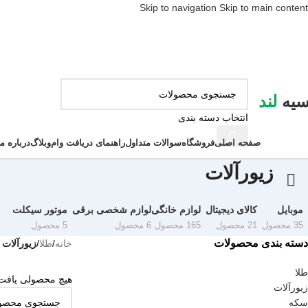
Skip to navigation
Skip to main content
سیه
لند
انتخاب دسته بندی
ور دسته ها
صفحه اصلی
فروشگاه
سوالات متداول
راهنمای دریافت وام
وبلاگ
درباره ما
زیورآلات
موبایل
کالای دیجیتال
لوازم خانگی
لوازم شخصی برقی
موتور سیکلت
35 محصول
21 محصول
165 محصول
6 محصول
5 محصول
دسته بندی محصولات
خانه
/
طلا
/
زیورآلات
طلا
هیچ محصولی یافت
زیورآلات
سکه