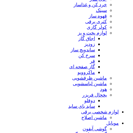
خرد کن و غذاساز
سینک
قهوه ساز
کتری برقی
کولر گازی
لوازم پخت و پز
اجاق گاز
زودپز
ساندویچ ساز
سرخ کن
فر
گاز صفحه ای
ماکروویو
ماشین ظرفشویی
ماشین لباسشویی
هود
یخچال فریزر
دوقلو
ساید بای ساید
لوازم شخصی برقی
ماشین اصلاح
موبایل
گوشی آیفون