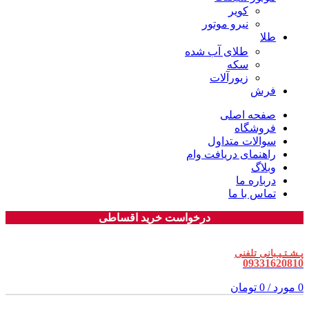
کویر
نیرو موتور
طلا
طلای آب شده
سکه
زیورآلات
فرش
صفحه اصلی
فروشگاه
سوالات متداول
راهنمای دریافت وام
وبلاگ
درباره ما
تماس با ما
درخواست خرید اقساطی
پـشـتـیـبانی تلفنی
09331620810
0
مورد
/
0
تومان