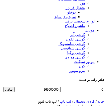
هود
یخچال فریزر
دوقلو
ساید بای ساید
لوازم شخصی برقی
ماشین اصلاح
موبایل
گوشی آنر
گوشی آیفون
گوشی سامسونگ
گوشی شیائومی
گوشی نوکیا
گوشی هواوی
موتور سیکلت
کویر
نیرو موتور
فیلتر براساس قیمت
حداقل
حداكثر
صافی
قیمت
قيمت
خانه
/
کالای دیجیتال
/
لپ تاپ
/
لپ تاپ لنوو