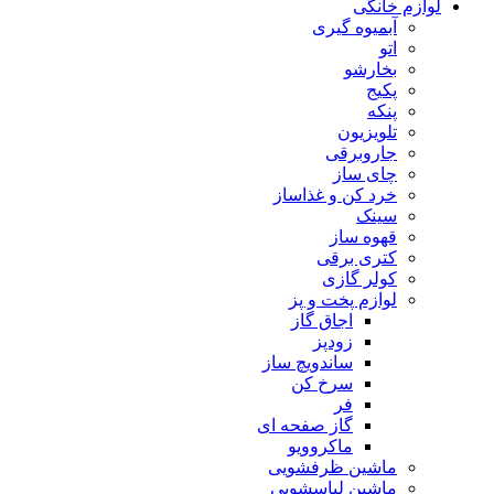
لوازم خانگی
آبمیوه گیری
اتو
بخارشو
پکیج
پنکه
تلویزیون
جاروبرقی
چای ساز
خرد کن و غذاساز
سینک
قهوه ساز
کتری برقی
کولر گازی
لوازم پخت و پز
اجاق گاز
زودپز
ساندویچ ساز
سرخ کن
فر
گاز صفحه ای
ماکروویو
ماشین ظرفشویی
ماشین لباسشویی