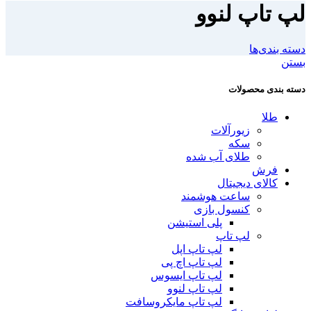
لپ تاپ لنوو
دسته بندی‌ها
بستن
دسته بندی محصولات
طلا
زیورآلات
سکه
طلای آب شده
فرش
کالای دیجیتال
ساعت هوشمند
کنسول بازی
پلی استیشن
لپ تاپ
لپ تاپ اپل
لپ تاپ اچ پی
لپ تاپ ایسوس
لپ تاپ لنوو
لپ تاپ مایکروسافت