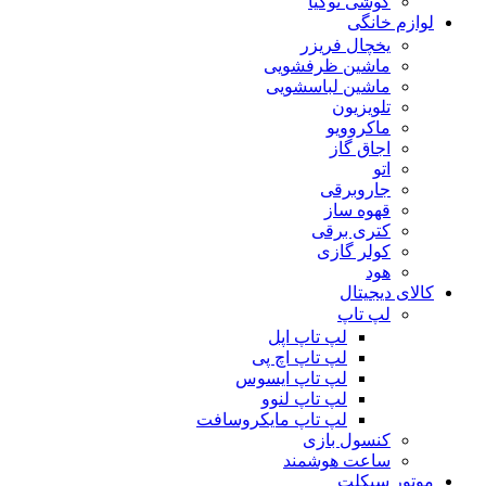
گوشی نوکیا
لوازم خانگی
یخچال فریزر
ماشین ظرفشویی
ماشین لباسشویی
تلویزیون
ماکروویو
اجاق گاز
اتو
جاروبرقی
قهوه ساز
کتری برقی
کولر گازی
هود
کالای دیجیتال
لپ تاپ
لپ تاپ اپل
لپ تاپ اچ پی
لپ تاپ ایسوس
لپ تاپ لنوو
لپ تاپ مایکروسافت
کنسول بازی
ساعت هوشمند
موتور سیکلت