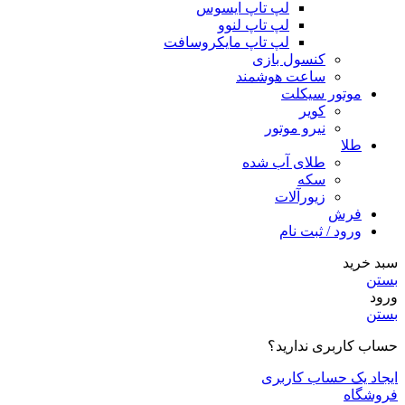
لپ تاپ ایسوس
لپ تاپ لنوو
لپ تاپ مایکروسافت
کنسول بازی
ساعت هوشمند
موتور سیکلت
کویر
نیرو موتور
طلا
طلای آب شده
سکه
زیورآلات
فرش
ورود / ثبت نام
سبد خرید
بستن
ورود
بستن
حساب کاربری ندارید؟
ایجاد یک حساب کاربری
فروشگاه