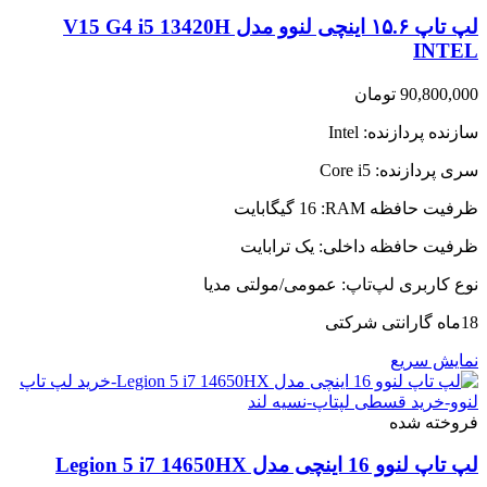
لپ تاپ ۱۵.۶ اینچی لنوو مدل V15 G4 i5 13420H
INTEL
90,800,000
تومان
سازنده پردازنده:
Intel
سری پردازنده:
Core i5
ظرفیت حافظه RAM:
16 گیگابایت
ظرفیت حافظه داخلی:
یک ترابایت
نوع کاربری لپ‌تاپ:
عمومی/مولتی مدیا
18ماه گارانتی شرکتی
نمایش سریع
فروخته شده
لپ تاپ لنوو 16 اینچی مدل Legion 5 i7 14650HX