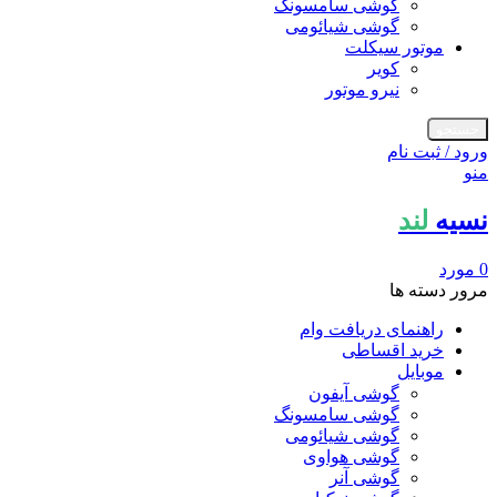
گوشی سامسونگ
گوشی شیائومی
موتور سیکلت
کویر
نیرو موتور
جستجو
ورود / ثبت نام
منو
نسیه
لند
0
مورد
مرور دسته ها
راهنمای دریافت وام
خرید اقساطی
موبایل
گوشی آیفون
گوشی سامسونگ
گوشی شیائومی
گوشی هواوی
گوشی آنر