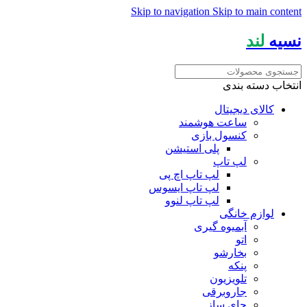
Skip to navigation
Skip to main content
نسیه
لند
انتخاب دسته بندی
کالای دیجیتال
ساعت هوشمند
کنسول بازی
پلی استیشن
لپ تاپ
لپ تاپ اچ پی
لپ تاپ ایسوس
لپ تاپ لنوو
لوازم خانگی
آبمیوه گیری
اتو
بخارشو
پنکه
تلویزیون
جاروبرقی
چای ساز