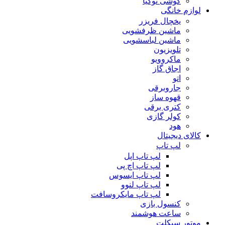
گوشی نوکیا
لوازم خانگی
یخچال فریزر
ماشین ظرفشویی
ماشین لباسشویی
تلویزیون
ماکروویو
اجاق گاز
اتو
جاروبرقی
قهوه ساز
کتری برقی
کولر گازی
هود
کالای دیجیتال
لپ تاپ
لپ تاپ اپل
لپ تاپ اچ پی
لپ تاپ ایسوس
لپ تاپ لنوو
لپ تاپ مایکروسافت
کنسول بازی
ساعت هوشمند
موتور سیکلت