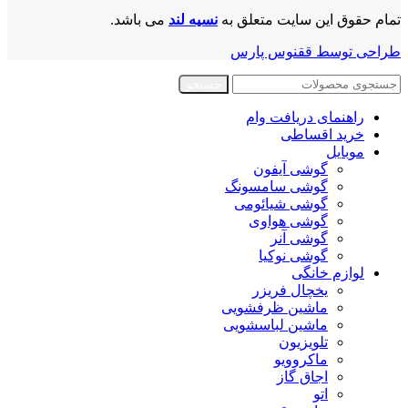
تمام حقوق این سایت متعلق به
نسیه لند
می باشد.
طراحی توسط ققنوس پارس
جستجو
راهنمای دریافت وام
خرید اقساطی
موبایل
گوشی آیفون
گوشی سامسونگ
گوشی شیائومی
گوشی هواوی
گوشی آنر
گوشی نوکیا
لوازم خانگی
یخچال فریزر
ماشین ظرفشویی
ماشین لباسشویی
تلویزیون
ماکروویو
اجاق گاز
اتو