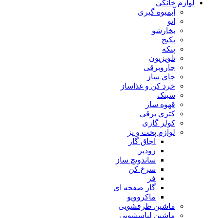
لوازم خانگی
آبمیوه گیری
اتو
بخارشو
پکیج
پنکه
تلویزیون
جاروبرقی
چای ساز
خرد کن و غذاساز
سینک
قهوه ساز
کتری برقی
کولر گازی
لوازم پخت و پز
اجاق گاز
زودپز
ساندویچ ساز
سرخ کن
فر
گاز صفحه ای
ماکروویو
ماشین ظرفشویی
ماشین لباسشویی