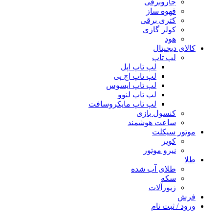
جاروبرقی
قهوه ساز
کتری برقی
کولر گازی
هود
کالای دیجیتال
لپ تاپ
لپ تاپ اپل
لپ تاپ اچ پی
لپ تاپ ایسوس
لپ تاپ لنوو
لپ تاپ مایکروسافت
کنسول بازی
ساعت هوشمند
موتور سیکلت
کویر
نیرو موتور
طلا
طلای آب شده
سکه
زیورآلات
فرش
ورود / ثبت نام