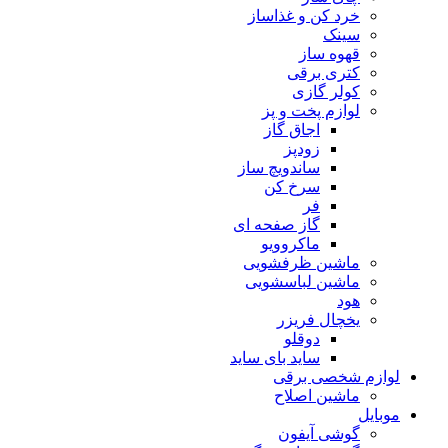
خرد کن و غذاساز
سینک
قهوه ساز
کتری برقی
کولر گازی
لوازم پخت و پز
اجاق گاز
زودپز
ساندویچ ساز
سرخ کن
فر
گاز صفحه ای
ماکروویو
ماشین ظرفشویی
ماشین لباسشویی
هود
یخچال فریزر
دوقلو
ساید بای ساید
لوازم شخصی برقی
ماشین اصلاح
موبایل
گوشی آیفون