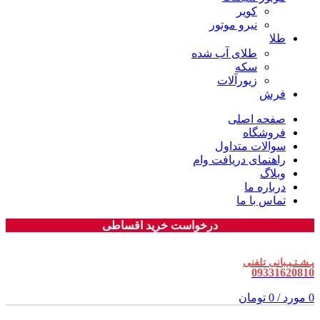
کویر
نیرو موتور
طلا
طلای آب شده
سکه
زیورآلات
فرش
صفحه اصلی
فروشگاه
سوالات متداول
راهنمای دریافت وام
وبلاگ
درباره ما
تماس با ما
درخواست خرید اقساطی
پـشـتـیـبانی تلفنی
09331620810
0
مورد
/
0
تومان