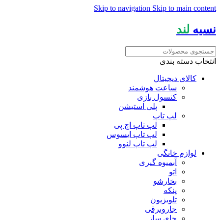
Skip to navigation
Skip to main content
نسیه
لند
انتخاب دسته بندی
کالای دیجیتال
ساعت هوشمند
کنسول بازی
پلی استیشن
لپ تاپ
لپ تاپ اچ پی
لپ تاپ ایسوس
لپ تاپ لنوو
لوازم خانگی
آبمیوه گیری
اتو
بخارشو
پنکه
تلویزیون
جاروبرقی
چای ساز