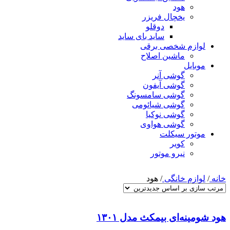
هود
یخچال فریزر
دوقلو
ساید بای ساید
لوازم شخصی برقی
ماشین اصلاح
موبایل
گوشی آنر
گوشی آیفون
گوشی سامسونگ
گوشی شیائومی
گوشی نوکیا
گوشی هواوی
موتور سیکلت
کویر
نیرو موتور
خانه
/
لوازم خانگی
/
هود
هود شومینه‌ای بیمکث مدل ۱۳۰۱