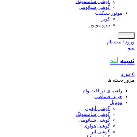
گوشی سامسونگ
گوشی شیائومی
موتور سیکلت
کویر
نیرو موتور
جستجو
ورود / ثبت نام
منو
نسیه
لند
0
مورد
مرور دسته ها
راهنمای دریافت وام
خرید اقساطی
موبایل
گوشی آیفون
گوشی سامسونگ
گوشی شیائومی
گوشی هواوی
گوشی آنر