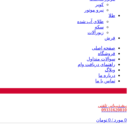
کویر
نیرو موتور
طلا
طلای آب شده
سکه
زیورآلات
فرش
صفحه اصلی
فروشگاه
سوالات متداول
راهنمای دریافت وام
وبلاگ
درباره ما
تماس با ما
پـشـتـیـبانی تلفنی
09331620810
0
مورد
/
0
تومان