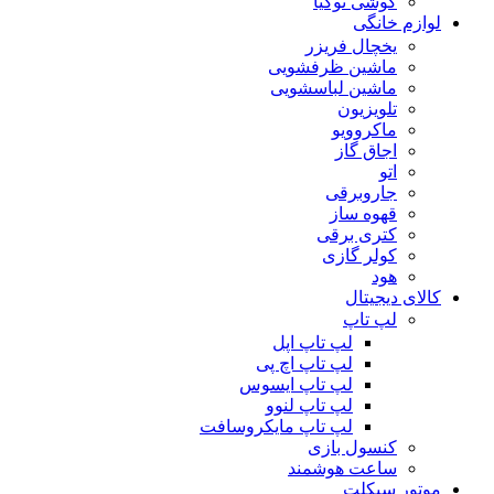
گوشی نوکیا
لوازم خانگی
یخچال فریزر
ماشین ظرفشویی
ماشین لباسشویی
تلویزیون
ماکروویو
اجاق گاز
اتو
جاروبرقی
قهوه ساز
کتری برقی
کولر گازی
هود
کالای دیجیتال
لپ تاپ
لپ تاپ اپل
لپ تاپ اچ پی
لپ تاپ ایسوس
لپ تاپ لنوو
لپ تاپ مایکروسافت
کنسول بازی
ساعت هوشمند
موتور سیکلت