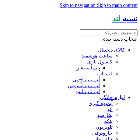
Skip to navigation
Skip to main content
نسیه
لند
انتخاب دسته بندی
کالای دیجیتال
ساعت هوشمند
کنسول بازی
پلی استیشن
لپ تاپ
لپ تاپ اچ پی
لپ تاپ ایسوس
لپ تاپ لنوو
لوازم خانگی
آبمیوه گیری
اتو
بخارشو
پنکه
تلویزیون
جاروبرقی
چای ساز