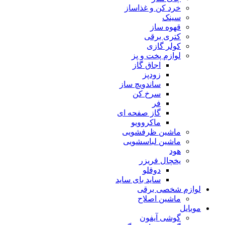
خرد کن و غذاساز
سینک
قهوه ساز
کتری برقی
کولر گازی
لوازم پخت و پز
اجاق گاز
زودپز
ساندویچ ساز
سرخ کن
فر
گاز صفحه ای
ماکروویو
ماشین ظرفشویی
ماشین لباسشویی
هود
یخچال فریزر
دوقلو
ساید بای ساید
لوازم شخصی برقی
ماشین اصلاح
موبایل
گوشی آیفون