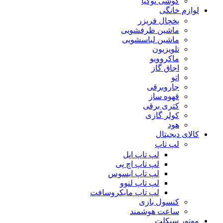
گوشی نوکیا
لوازم خانگی
یخچال فریزر
ماشین ظرفشویی
ماشین لباسشویی
تلویزیون
ماکروویو
اجاق گاز
اتو
جاروبرقی
قهوه ساز
کتری برقی
کولر گازی
هود
کالای دیجیتال
لپ تاپ
لپ تاپ اپل
لپ تاپ اچ پی
لپ تاپ ایسوس
لپ تاپ لنوو
لپ تاپ مایکروسافت
کنسول بازی
ساعت هوشمند
موتور سیکلت