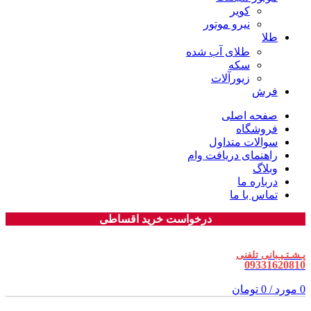
کویر
نیرو موتور
طلا
طلای آب شده
سکه
زیورآلات
فرش
صفحه اصلی
فروشگاه
سوالات متداول
راهنمای دریافت وام
وبلاگ
درباره ما
تماس با ما
درخواست خرید اقساطی
پـشـتـیـبانی تلفنی
09331620810
0
مورد
/
0
تومان