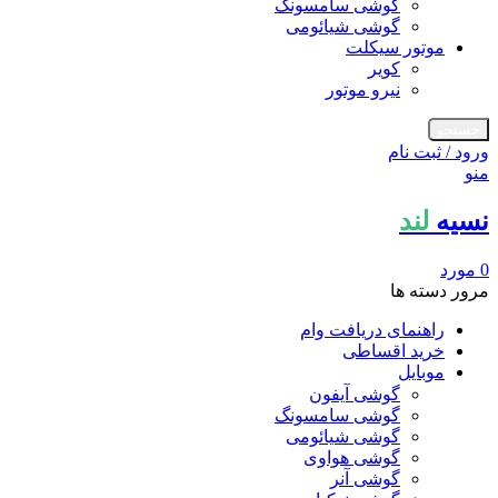
گوشی سامسونگ
گوشی شیائومی
موتور سیکلت
کویر
نیرو موتور
جستجو
ورود / ثبت نام
منو
نسیه
لند
0
مورد
مرور دسته ها
راهنمای دریافت وام
خرید اقساطی
موبایل
گوشی آیفون
گوشی سامسونگ
گوشی شیائومی
گوشی هواوی
گوشی آنر