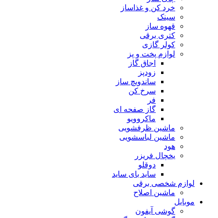
خرد کن و غذاساز
سینک
قهوه ساز
کتری برقی
کولر گازی
لوازم پخت و پز
اجاق گاز
زودپز
ساندویچ ساز
سرخ کن
فر
گاز صفحه ای
ماکروویو
ماشین ظرفشویی
ماشین لباسشویی
هود
یخچال فریزر
دوقلو
ساید بای ساید
لوازم شخصی برقی
ماشین اصلاح
موبایل
گوشی آیفون