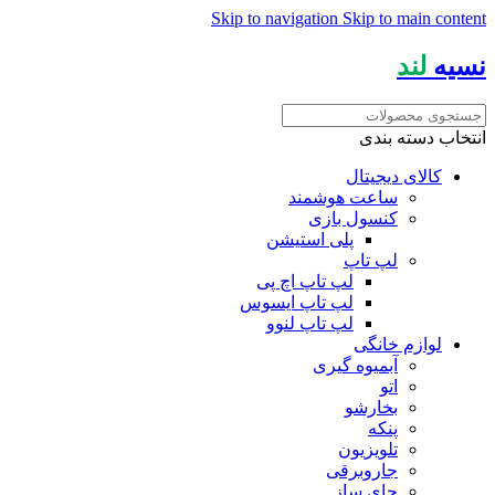
Skip to navigation
Skip to main content
نسیه
لند
انتخاب دسته بندی
کالای دیجیتال
ساعت هوشمند
کنسول بازی
پلی استیشن
لپ تاپ
لپ تاپ اچ پی
لپ تاپ ایسوس
لپ تاپ لنوو
لوازم خانگی
آبمیوه گیری
اتو
بخارشو
پنکه
تلویزیون
جاروبرقی
چای ساز