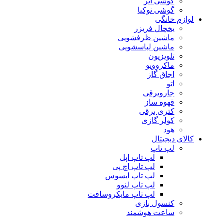
گوشی آنر
گوشی نوکیا
لوازم خانگی
یخچال فریزر
ماشین ظرفشویی
ماشین لباسشویی
تلویزیون
ماکروویو
اجاق گاز
اتو
جاروبرقی
قهوه ساز
کتری برقی
کولر گازی
هود
کالای دیجیتال
لپ تاپ
لپ تاپ اپل
لپ تاپ اچ پی
لپ تاپ ایسوس
لپ تاپ لنوو
لپ تاپ مایکروسافت
کنسول بازی
ساعت هوشمند