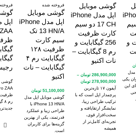
ل
گوشی موبایل
فروخته شده
فروخته
گوشی موبایل
گوشی
دل iPhone
اپل مدل iPhone
اپل مدل iPhone
و سیم
17 CH دو سیم
13 HN/A تک
 ZAA
ت
کارت ظرفیت
سیم کارت
یت و
256 گیگابایت و
ظرفیت ۱۲۸
رم 8 گیگابایت –
گیگابایت رم ۴
گیگاب
نات اکتیو
ن
گیگابایت – نات
رجیس
مدل
286,900,000
تومان
–
اکتیو
به عنوان یکی
278,900,000
تومان
گوشی مو
ای این
آیفون ۱۷ تازه‌ترین
51,100,000
تومان
احی
پرچمدار اپل است که با
گوشی موبایل اپل مدل
ترکیب طراحی زیبا،
رم 
iPhone 13 HN/A با
نمایشگر ارتقایافته و
جدیدتری
طراحی زیبا و عملکرد
سخت‌افزار قوی،
قدرتمند، یکی از بهترین
تجربه‌ای کامل‌تر از
گزینه‌ها برای کاربران
همیشه
است.