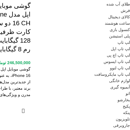
طلای آب شده
گوشی موبای
فرش
اپل م
کالای دیجیتال
16 CH د
ساعت هوشمند
کنسول بازی
کارت ظرفی
پلی استیشن
128 گیگابا
لپ تاپ
رم 8 گیگابایت
لپ تاپ اپل
لپ تاپ اچ پی
لپ تاپ ایسوس
246,500,000
توما
لپ تاپ لنوو
گوشی موبایل اپل 
لپ تاپ مایکروسافت
iPhone 16، 
لوازم خانگی
از جدیدترین مدل‌ه
آبمیوه گیری
برند معتبر، با طر
اتو
مدرن و ویژگی‌های
بخارشو
پکیج
پنکه
تلویزیون
جاروبرقی