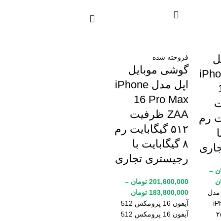
ل
فروخته شده
گوشی موبایل
دل iPhone
اپل مدل iPhone
16 Pro Max
ت
ZAA ظرفیت
یت رم
۵۱۲ گیگابایت رم
ا
۸ گیگابایت با
اری
رجیستری تجاری
ن
–
ن
201,600,000
تومان
–
مدل
183,800,000
تومان
iP
آیفون 16 پرومکس 512
فیت ۲۵۶
آیفون 16 پرومکس 512