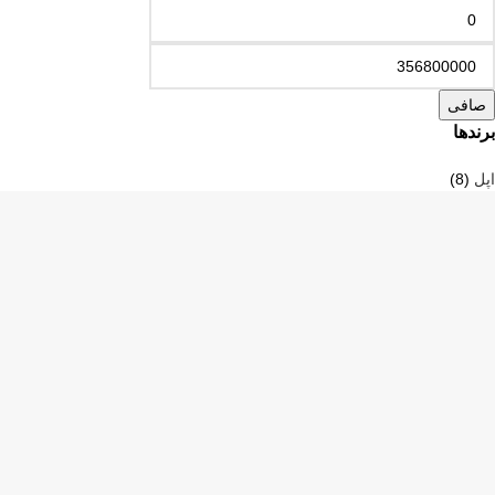
صافی
برندها
اپل
(8)