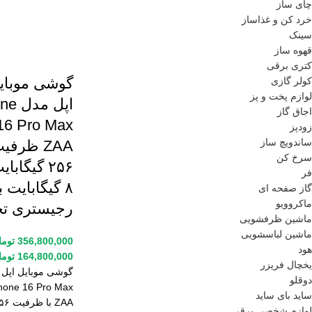
چای ساز
خرد کن و غذاساز
سینک
قهوه ساز
کتری برقی
گوشی موبای
کولر گازی
لوازم پخت و پز
اپل م
اجاق گاز
16 Pro Max
زودپز
ساندویچ ساز
ZAA ظرفی
سرخ کن
۲۵۶ گیگابا
فر
۸ گیگابایت ب
گاز صفحه ای
ماکروویو
رجیستری تج
ماشین ظرفشویی
ماشین لباسشویی
356,800,000
توما
هود
164,800,000
توما
یخچال فریزر
گوشی موبایل اپل 
دوقلو
hone 16 Pro Max
ساید بای ساید
ZAA با ظر
لوازم شخصی برقی