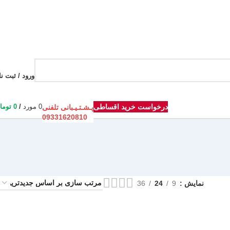
ورود / ثبت نا
درخواست خرید اقساطی
0
مورد
/
0
توما
پـشـتـیـبانی تلفنی
09331620810
نمایش
9
24
36