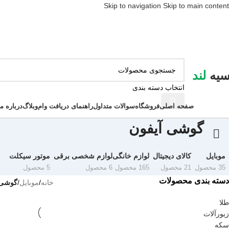
Skip to navigation
Skip to main content
سیه
لند
انتخاب دسته بندی
ور دسته ها
صفحه اصلی
فروشگاه
سوالات متداول
راهنمای دریافت وام
وبلاگ
درباره ما
گوشی آیفون
موبایل
کالای دیجیتال
لوازم خانگی
لوازم شخصی برقی
موتور سیکلت
35 محصول
21 محصول
165 محصول
6 محصول
5 محصول
دسته بندی محصولات
خانه
/
موبایل
/
گوشی 
طلا
زیورآلات
سکه