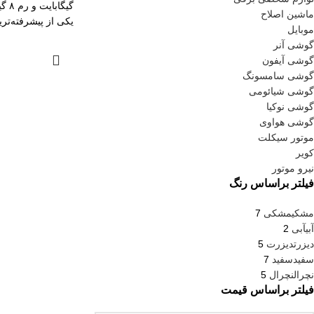
گیگابا
ماشین اصلاح
یکی از پیشرفته‌تر
موبایل
گوشی آنر
گوشی آیفون
گوشی سامسونگ
گوشی شیائومی
گوشی نوکیا
گوشی هواوی
موتور سیکلت
کویر
نیرو موتور
فیلتر براساس رنگ
مشکی
مشکی
7
آبی
آبی
2
دیزرت
دیزرت
5
سفید
سفید
7
نچرال
نچرال
5
فیلتر براساس قیمت