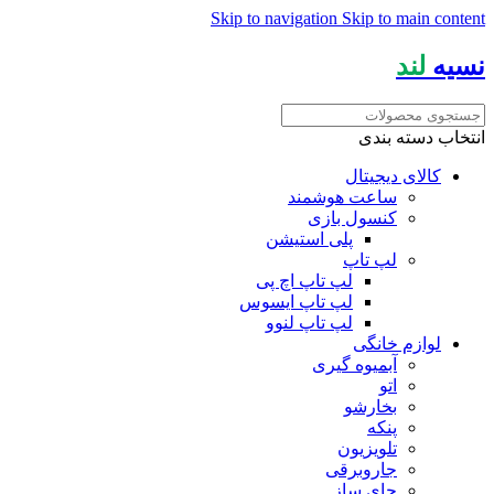
Skip to navigation
Skip to main content
نسیه
لند
انتخاب دسته بندی
کالای دیجیتال
ساعت هوشمند
کنسول بازی
پلی استیشن
لپ تاپ
لپ تاپ اچ پی
لپ تاپ ایسوس
لپ تاپ لنوو
لوازم خانگی
آبمیوه گیری
اتو
بخارشو
پنکه
تلویزیون
جاروبرقی
چای ساز