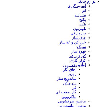
لوازم خانگی
آبمیوه گیری
اتو
بخارشو
پکیج
پنکه
تلویزیون
جاروبرقی
چای ساز
خرد کن و غذاساز
سینک
قهوه ساز
کتری برقی
کولر گازی
لوازم پخت و پز
اجاق گاز
زودپز
ساندویچ ساز
سرخ کن
فر
گاز صفحه ای
ماکروویو
ماشین ظرفشویی
ماشین لباسشویی