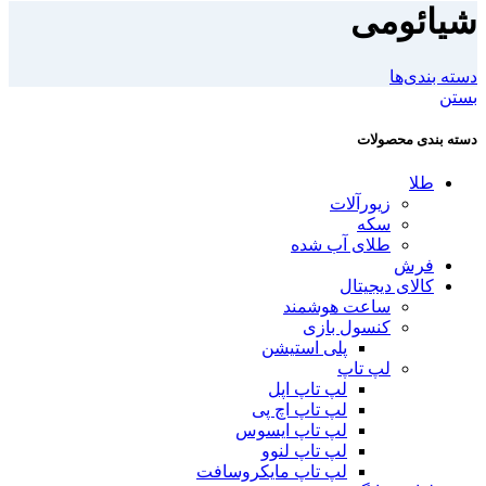
شیائومی
دسته بندی‌ها
بستن
دسته بندی محصولات
طلا
زیورآلات
سکه
طلای آب شده
فرش
کالای دیجیتال
ساعت هوشمند
کنسول بازی
پلی استیشن
لپ تاپ
لپ تاپ اپل
لپ تاپ اچ پی
لپ تاپ ایسوس
لپ تاپ لنوو
لپ تاپ مایکروسافت