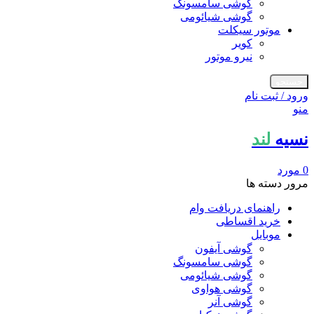
گوشی سامسونگ
گوشی شیائومی
موتور سیکلت
کویر
نیرو موتور
جستجو
ورود / ثبت نام
منو
نسیه
لند
0
مورد
مرور دسته ها
راهنمای دریافت وام
خرید اقساطی
موبایل
گوشی آیفون
گوشی سامسونگ
گوشی شیائومی
گوشی هواوی
گوشی آنر