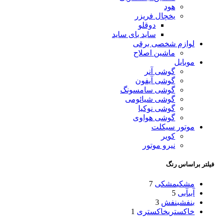
هود
یخچال فریزر
دوقلو
ساید بای ساید
لوازم شخصی برقی
ماشین اصلاح
موبایل
گوشی آنر
گوشی آیفون
گوشی سامسونگ
گوشی شیائومی
گوشی نوکیا
گوشی هواوی
موتور سیکلت
کویر
نیرو موتور
فیلتر براساس رنگ
مشکی
مشکی
7
آبی
آبی
5
بنفش
بنفش
3
خاکستری
خاکستری
1