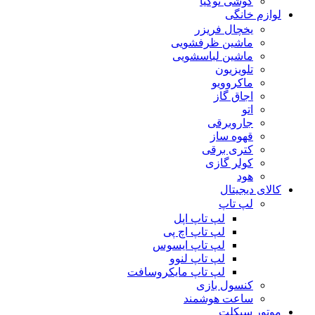
گوشی نوکیا
لوازم خانگی
یخچال فریزر
ماشین ظرفشویی
ماشین لباسشویی
تلویزیون
ماکروویو
اجاق گاز
اتو
جاروبرقی
قهوه ساز
کتری برقی
کولر گازی
هود
کالای دیجیتال
لپ تاپ
لپ تاپ اپل
لپ تاپ اچ پی
لپ تاپ ایسوس
لپ تاپ لنوو
لپ تاپ مایکروسافت
کنسول بازی
ساعت هوشمند
موتور سیکلت