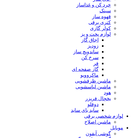
خرد کن و غذاساز
سینک
قهوه ساز
کتری برقی
کولر گازی
لوازم پخت و پز
اجاق گاز
زودپز
ساندویچ ساز
سرخ کن
فر
گاز صفحه ای
ماکروویو
ماشین ظرفشویی
ماشین لباسشویی
هود
یخچال فریزر
دوقلو
ساید بای ساید
لوازم شخصی برقی
ماشین اصلاح
موبایل
گوشی آیفون