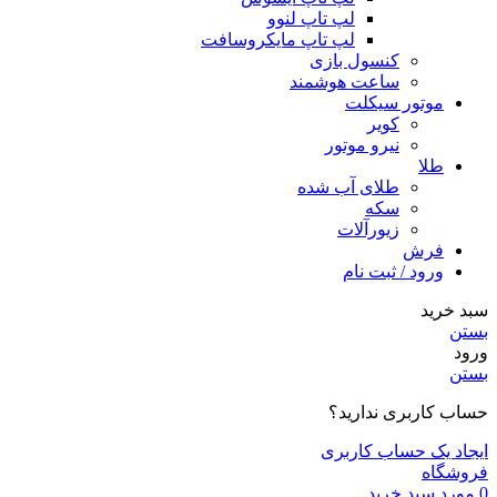
لپ تاپ لنوو
لپ تاپ مایکروسافت
کنسول بازی
ساعت هوشمند
موتور سیکلت
کویر
نیرو موتور
طلا
طلای آب شده
سکه
زیورآلات
فرش
ورود / ثبت نام
سبد خرید
بستن
ورود
بستن
حساب کاربری ندارید؟
ایجاد یک حساب کاربری
فروشگاه
0
مورد
سبد خرید