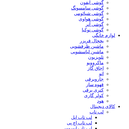
گوشی آیفون
گوشی سامسونگ
گوشی شیائومی
گوشی هواوی
گوشی آنر
گوشی نوکیا
لوازم خانگی
یخچال فریزر
ماشین ظرفشویی
ماشین لباسشویی
تلویزیون
ماکروویو
اجاق گاز
اتو
جاروبرقی
قهوه ساز
کتری برقی
کولر گازی
هود
کالای دیجیتال
لپ تاپ
لپ تاپ اپل
لپ تاپ اچ پی
لپ تاپ ایسوس