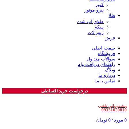
کویر
نیرو موتور
طلا
طلای آب شده
سکه
زیورآلات
فرش
صفحه اصلی
فروشگاه
سوالات متداول
راهنمای دریافت وام
وبلاگ
درباره ما
تماس با ما
درخواست خرید اقساطی
پـشـتـیـبانی تلفنی
09331620810
0
مورد
/
0
تومان