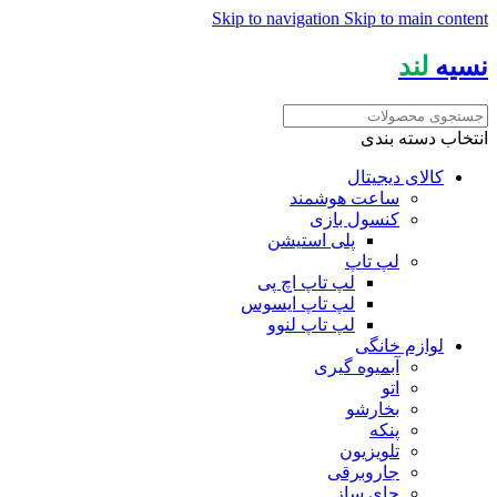
Skip to navigation
Skip to main content
نسیه
لند
انتخاب دسته بندی
کالای دیجیتال
ساعت هوشمند
کنسول بازی
پلی استیشن
لپ تاپ
لپ تاپ اچ پی
لپ تاپ ایسوس
لپ تاپ لنوو
لوازم خانگی
آبمیوه گیری
اتو
بخارشو
پنکه
تلویزیون
جاروبرقی
چای ساز