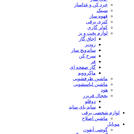
خرد کن و غذاساز
سینک
قهوه ساز
کتری برقی
کولر گازی
لوازم پخت و پز
اجاق گاز
زودپز
ساندویچ ساز
سرخ کن
فر
گاز صفحه ای
ماکروویو
ماشین ظرفشویی
ماشین لباسشویی
هود
یخچال فریزر
دوقلو
ساید بای ساید
لوازم شخصی برقی
ماشین اصلاح
موبایل
گوشی آیفون