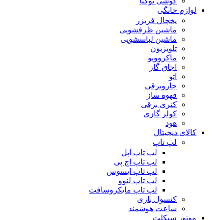
گوشی نوکیا
لوازم خانگی
یخچال فریزر
ماشین ظرفشویی
ماشین لباسشویی
تلویزیون
ماکروویو
اجاق گاز
اتو
جاروبرقی
قهوه ساز
کتری برقی
کولر گازی
هود
کالای دیجیتال
لپ تاپ
لپ تاپ اپل
لپ تاپ اچ پی
لپ تاپ ایسوس
لپ تاپ لنوو
لپ تاپ مایکروسافت
کنسول بازی
ساعت هوشمند
موتور سیکلت