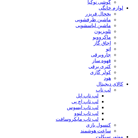
گوشی نوکیا
لوازم خانگی
یخچال فریزر
ماشین ظرفشویی
ماشین لباسشویی
تلویزیون
ماکروویو
اجاق گاز
اتو
جاروبرقی
قهوه ساز
کتری برقی
کولر گازی
هود
کالای دیجیتال
لپ تاپ
لپ تاپ اپل
لپ تاپ اچ پی
لپ تاپ ایسوس
لپ تاپ لنوو
لپ تاپ مایکروسافت
کنسول بازی
ساعت هوشمند
موتور سیکلت