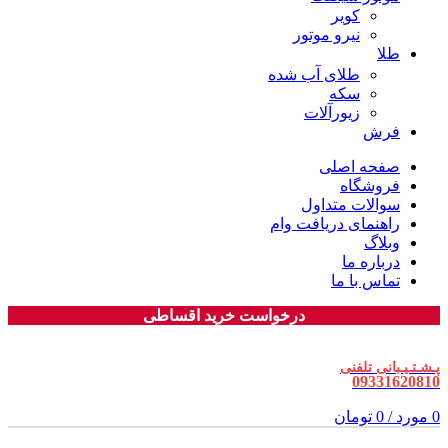
کویر
نیرو موتور
طلا
طلای آب شده
سکه
زیورآلات
فرش
صفحه اصلی
فروشگاه
سوالات متداول
راهنمای دریافت وام
وبلاگ
درباره ما
تماس با ما
درخواست خرید اقساطی
پـشـتـیـبانی تلفنی
09331620810
0
مورد
/
0
تومان