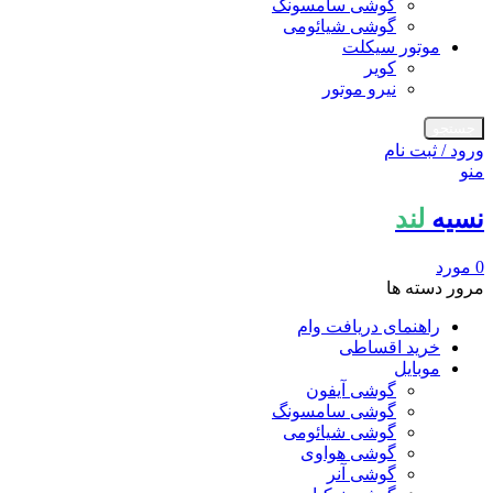
گوشی سامسونگ
گوشی شیائومی
موتور سیکلت
کویر
نیرو موتور
جستجو
ورود / ثبت نام
منو
نسیه
لند
0
مورد
مرور دسته ها
راهنمای دریافت وام
خرید اقساطی
موبایل
گوشی آیفون
گوشی سامسونگ
گوشی شیائومی
گوشی هواوی
گوشی آنر