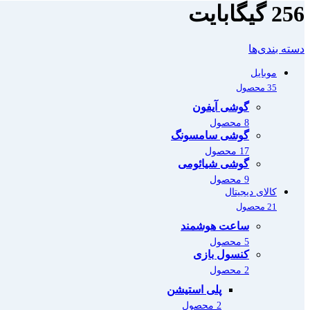
256 گیگابایت
دسته بندی‌ها
موبایل
35 محصول
گوشی آیفون
8 محصول
گوشی سامسونگ
17 محصول
گوشی شیائومی
9 محصول
کالای دیجیتال
21 محصول
ساعت هوشمند
5 محصول
کنسول بازی
2 محصول
پلی استیشن
2 محصول