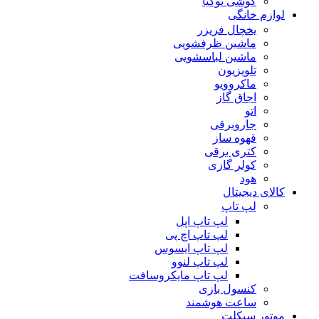
گوشی نوکیا
لوازم خانگی
یخچال فریزر
ماشین ظرفشویی
ماشین لباسشویی
تلویزیون
ماکروویو
اجاق گاز
اتو
جاروبرقی
قهوه ساز
کتری برقی
کولر گازی
هود
کالای دیجیتال
لپ تاپ
لپ تاپ اپل
لپ تاپ اچ پی
لپ تاپ ایسوس
لپ تاپ لنوو
لپ تاپ مایکروسافت
کنسول بازی
ساعت هوشمند
موتور سیکلت