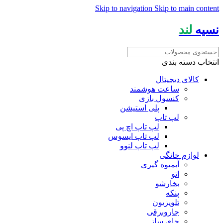
Skip to navigation
Skip to main content
نسیه
لند
انتخاب دسته بندی
کالای دیجیتال
ساعت هوشمند
کنسول بازی
پلی استیشن
لپ تاپ
لپ تاپ اچ پی
لپ تاپ ایسوس
لپ تاپ لنوو
لوازم خانگی
آبمیوه گیری
اتو
بخارشو
پنکه
تلویزیون
جاروبرقی
چای ساز