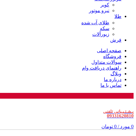
کویر
نیرو موتور
طلا
طلای آب شده
سکه
زیورآلات
فرش
صفحه اصلی
فروشگاه
سوالات متداول
راهنمای دریافت وام
وبلاگ
درباره ما
تماس با ما
پـشـتـیـبانی تلفنی
09331620810
0
مورد
/
0
تومان