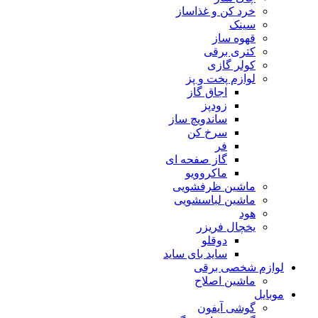
خرد کن و غذاساز
سینک
قهوه ساز
کتری برقی
کولر گازی
لوازم پخت و پز
اجاق گاز
زودپز
ساندویچ ساز
سرخ کن
فر
گاز صفحه ای
ماکروویو
ماشین ظرفشویی
ماشین لباسشویی
هود
یخچال فریزر
دوقلو
ساید بای ساید
لوازم شخصی برقی
ماشین اصلاح
موبایل
گوشی آیفون