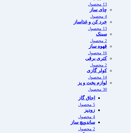
13 محصول
چای ساز
4 محصول
خرد کن و غذاساز
13 محصول
سینک
2 محصول
قهوه ساز
16 محصول
کتری برقی
2 محصول
کولر گازی
14 محصول
لوازم پخت و پز
30 محصول
اجاق گاز
5 محصول
زودپز
4 محصول
ساندویچ ساز
2 محصول