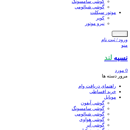
گوشی سامسونگ
گوشی شیائومی
موتور سیکلت
کویر
نیرو موتور
جستجو
ورود / ثبت نام
منو
نسیه
لند
0
مورد
مرور دسته ها
راهنمای دریافت وام
خرید اقساطی
موبایل
گوشی آیفون
گوشی سامسونگ
گوشی شیائومی
گوشی هواوی
گوشی آنر