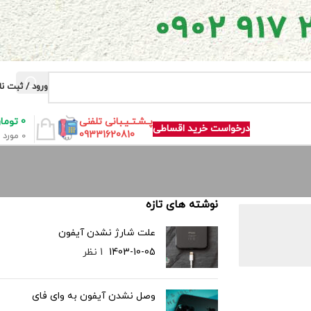
ورود / ثبت نا
0
توما
پـشـتـیـبانی تلفنی
درخواست خرید اقساطی
09331620810
0
مورد
نوشته های تازه
علت شارژ نشدن آیفون
1403-10-05
1 نظر
وصل نشدن آیفون به وای فای