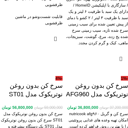
ظرفشویی
/ سازگاری با اپلیکیشن HomeID /
دارای یک سبد با ظرفیت ۶ لیتر و یک
قابلیت شست‌وشو در ماشین
سبد با ظرفیت ۳ لیتر / ۲ کشو با دمای
ظرفشویی
از پیش تعیین شده برای سیب زمینی
سرخ شده تازه، سیب زمینی سرخ
شده یخ زده، مرغ، گوشت، سبزیجات،
ماهی، کیک و گرم کردن مجدد.
-4%
-1%
سرخ کن بدون روغن
سرخ کن بدون روغن
نوتریکوک مدل AFG960
نوتریکوک مدل ST01
36,800,000
تومان
56,800,000
تومان
37,200,000
تومان
59,000,000
تومان
سرخ کن و گریل nutricook afg۹۶۰
سرخ کن بدون روغن نوتریکوک مدل
امکان تهیه وعده های غذایی پروتئینی
ST01 سرخ کن بدون روغن نوتریکوک
را با بهترین روش فراهم کرده است.
مدل ST01 یک دستگاه پیشرفته و