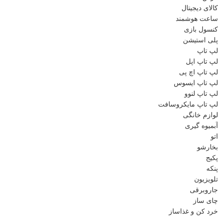
کالای دیجیتال
ساعت هوشمند
کنسول بازی
پلی استیشن
لپ تاپ
لپ تاپ اپل
لپ تاپ اچ پی
لپ تاپ ایسوس
لپ تاپ لنوو
لپ تاپ مایکروسافت
لوازم خانگی
آبمیوه گیری
اتو
بخارشو
پکیج
پنکه
تلویزیون
جاروبرقی
چای ساز
خرد کن و غذاساز