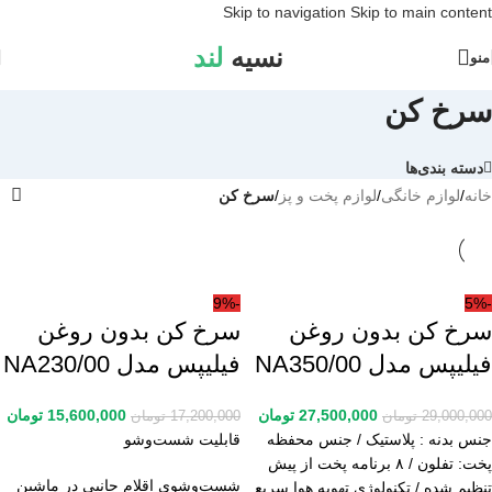
Skip to navigation
Skip to main content
نسیه
لند
منو
سرخ کن
دسته بندی‌ها
خانه
/
لوازم خانگی
/
لوازم پخت و پز
/
سرخ کن
-9%
-5%
سرخ کن بدون روغن
سرخ کن بدون روغن
فیلیپس مدل NA350/00
فیلیپس مدل NA230/00
27,500,000
تومان
15,600,000
تومان
29,000,000
تومان
17,200,000
تومان
جنس بدنه : پلاستیک / جنس محفظه
قابلیت شست‌وشو
پخت: تفلون / ۸ برنامه پخت از پیش
شست‌وشوی اقلام جانبی در ماشین
تنظیم شده / تکنولوژی تهویه هوا سریع