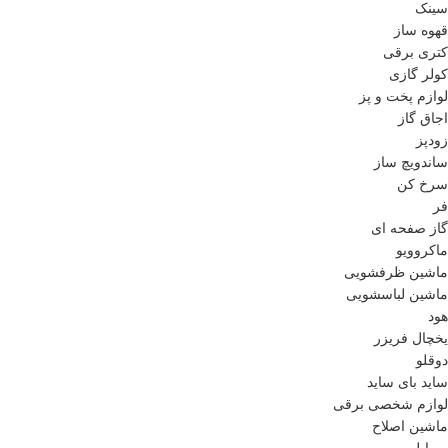
سینک
قهوه ساز
کتری برقی
کولر گازی
لوازم پخت و پز
اجاق گاز
زودپز
ساندویچ ساز
سرخ کن
فر
گاز صفحه ای
ماکروویو
ماشین ظرفشویی
ماشین لباسشویی
هود
یخچال فریزر
دوقلو
ساید بای ساید
لوازم شخصی برقی
ماشین اصلاح