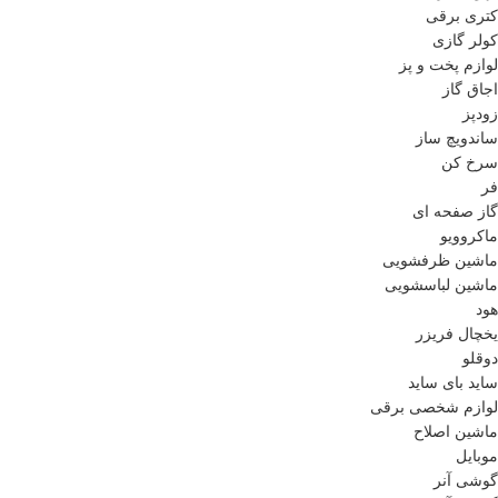
کتری برقی
کولر گازی
لوازم پخت و پز
اجاق گاز
زودپز
ساندویچ ساز
سرخ کن
فر
گاز صفحه ای
ماکروویو
ماشین ظرفشویی
ماشین لباسشویی
هود
یخچال فریزر
دوقلو
ساید بای ساید
لوازم شخصی برقی
ماشین اصلاح
موبایل
گوشی آنر