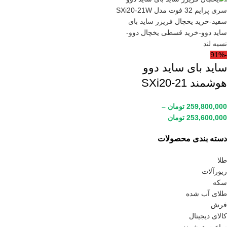
-91%
ساید بای ساید دوو
هوشمند SXi20-21
259,800,000
تومان
–
253,600,000
تومان
دسته بندی محصولات
طلا
زیورآلات
سکه
طلای آب شده
فرش
کالای دیجیتال