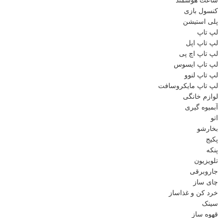
ساعت هوشمند
کنسول بازی
پلی استیشن
لپ تاپ
لپ تاپ اپل
لپ تاپ اچ پی
لپ تاپ ایسوس
لپ تاپ لنوو
لپ تاپ مایکروسافت
لوازم خانگی
آبمیوه گیری
اتو
بخارشو
پکیج
پنکه
تلویزیون
جاروبرقی
چای ساز
خرد کن و غذاساز
سینک
قهوه ساز