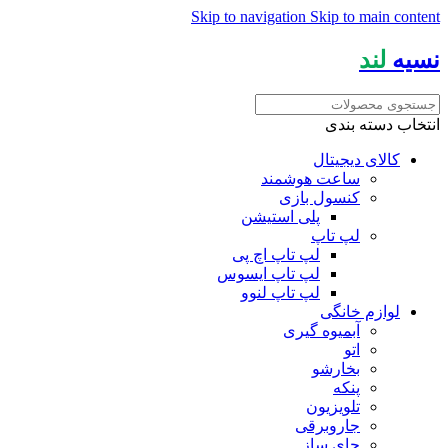
Skip to navigation
Skip to main content
نسیه
لند
انتخاب دسته بندی
کالای دیجیتال
ساعت هوشمند
کنسول بازی
پلی استیشن
لپ تاپ
لپ تاپ اچ پی
لپ تاپ ایسوس
لپ تاپ لنوو
لوازم خانگی
آبمیوه گیری
اتو
بخارشو
پنکه
تلویزیون
جاروبرقی
چای ساز