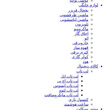
گوشی نوکیا
لوازم خانگی
یخچال فریزر
ماشین ظرفشویی
ماشین لباسشویی
تلویزیون
ماکروویو
اجاق گاز
اتو
جاروبرقی
قهوه ساز
کتری برقی
کولر گازی
هود
کالای دیجیتال
لپ تاپ
لپ تاپ اپل
لپ تاپ اچ پی
لپ تاپ ایسوس
لپ تاپ لنوو
لپ تاپ مایکروسافت
کنسول بازی
ساعت هوشمند
موتور سیکلت