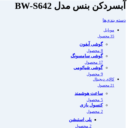
آبسردکن بنس مدل BW-S642
دسته بندی‌ها
موبایل
35 محصول
گوشی آیفون
8 محصول
گوشی سامسونگ
17 محصول
گوشی شیائومی
9 محصول
کالای دیجیتال
21 محصول
ساعت هوشمند
5 محصول
کنسول بازی
2 محصول
پلی استیشن
2 محصول