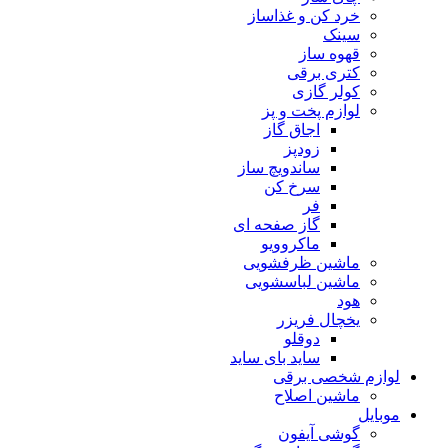
خرد کن و غذاساز
سینک
قهوه ساز
کتری برقی
کولر گازی
لوازم پخت و پز
اجاق گاز
زودپز
ساندویچ ساز
سرخ کن
فر
گاز صفحه ای
ماکروویو
ماشین ظرفشویی
ماشین لباسشویی
هود
یخچال فریزر
دوقلو
ساید بای ساید
لوازم شخصی برقی
ماشین اصلاح
موبایل
گوشی آیفون