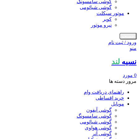
گوشی سامسونگ
گوشی شیائومی
موتور سیکلت
کویر
نیرو موتور
جستجو
ورود / ثبت نام
منو
نسیه
لند
0
مورد
مرور دسته ها
راهنمای دریافت وام
خرید اقساطی
موبایل
گوشی آیفون
گوشی سامسونگ
گوشی شیائومی
گوشی هواوی
گوشی آنر