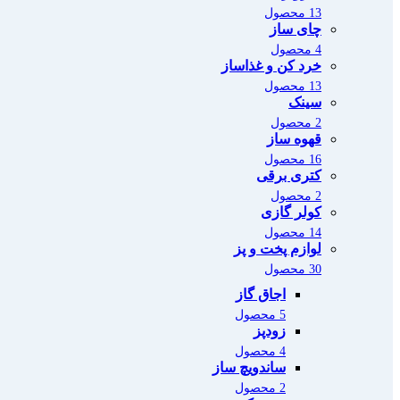
13 محصول
چای ساز
4 محصول
خرد کن و غذاساز
13 محصول
سینک
2 محصول
قهوه ساز
16 محصول
کتری برقی
2 محصول
کولر گازی
14 محصول
لوازم پخت و پز
30 محصول
اجاق گاز
5 محصول
زودپز
4 محصول
ساندویچ ساز
2 محصول