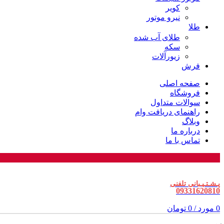
کویر
نیرو موتور
طلا
طلای آب شده
سکه
زیورآلات
فرش
صفحه اصلی
فروشگاه
سوالات متداول
راهنمای دریافت وام
وبلاگ
درباره ما
تماس با ما
پـشـتـیـبانی تلفنی
09331620810
0
مورد
/
0
تومان