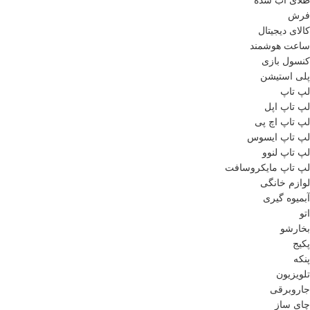
طلای آب شده
فرش
کالای دیجیتال
ساعت هوشمند
کنسول بازی
پلی استیشن
لپ تاپ
لپ تاپ اپل
لپ تاپ اچ پی
لپ تاپ ایسوس
لپ تاپ لنوو
لپ تاپ مایکروسافت
لوازم خانگی
آبمیوه گیری
اتو
بخارشو
پکیج
پنکه
تلویزیون
جاروبرقی
چای ساز