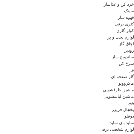
خرد کن و غذاساز
سینک
قهوه ساز
کتری برقی
کولر گازی
لوازم پخت و پز
اجاق گاز
زودپز
ساندویچ ساز
سرخ کن
فر
گاز صفحه ای
ماکروویو
ماشین ظرفشویی
ماشین لباسشویی
هود
یخچال فریزر
دوقلو
ساید بای ساید
لوازم شخصی برقی