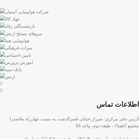
اطلاعات تماس
آدرس دفتر مرکزی: شیراز،خیابان قصرالدشت به سمت چهارراه ملاصدرا ،
مجتمع آناهیتا۲ ، طبقه دوم، واحد 56
شنبه تا چهارشنبه از ساعت 8 تا 19 و پنج شنبه ها 8 تا 2 بعد از ظهر