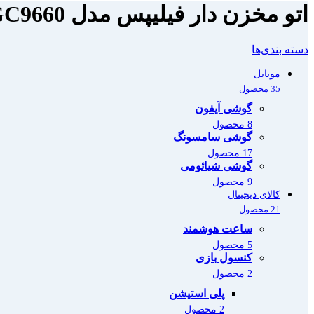
اتو مخزن دار فیلیپس مدل GC9660
دسته بندی‌ها
موبایل
35 محصول
گوشی آیفون
8 محصول
گوشی سامسونگ
17 محصول
گوشی شیائومی
9 محصول
کالای دیجیتال
21 محصول
ساعت هوشمند
5 محصول
کنسول بازی
2 محصول
پلی استیشن
2 محصول