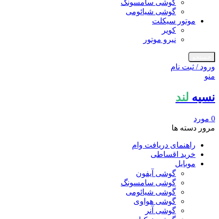
گوشی سامسونگ
گوشی شیائومی
موتور سیکلت
کویر
نیرو موتور
جستجو
ورود / ثبت نام
منو
نسیه
لند
0
مورد
مرور دسته ها
راهنمای دریافت وام
خرید اقساطی
موبایل
گوشی آیفون
گوشی سامسونگ
گوشی شیائومی
گوشی هواوی
گوشی آنر