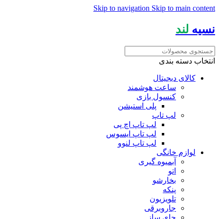
Skip to navigation
Skip to main content
نسیه
لند
انتخاب دسته بندی
کالای دیجیتال
ساعت هوشمند
کنسول بازی
پلی استیشن
لپ تاپ
لپ تاپ اچ پی
لپ تاپ ایسوس
لپ تاپ لنوو
لوازم خانگی
آبمیوه گیری
اتو
بخارشو
پنکه
تلویزیون
جاروبرقی
چای ساز