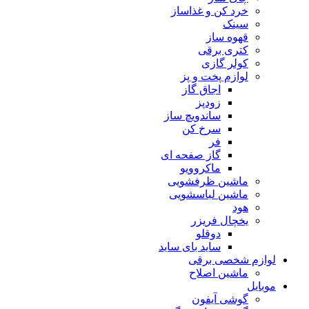
خرد کن و غذاساز
سینک
قهوه ساز
کتری برقی
کولر گازی
لوازم پخت و پز
اجاق گاز
زودپز
ساندویچ ساز
سرخ کن
فر
گاز صفحه ای
ماکروویو
ماشین ظرفشویی
ماشین لباسشویی
هود
یخچال فریزر
دوقلو
ساید بای ساید
لوازم شخصی برقی
ماشین اصلاح
موبایل
گوشی آیفون