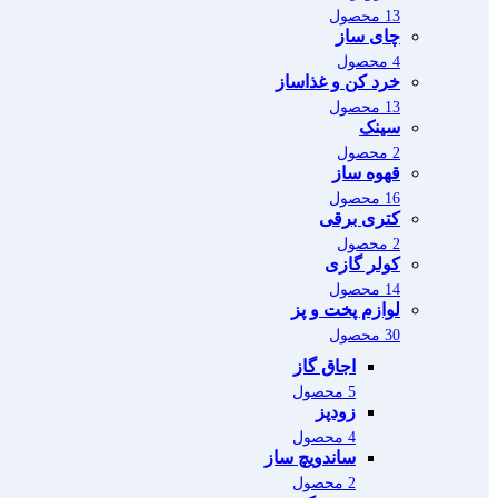
13 محصول
چای ساز
4 محصول
خرد کن و غذاساز
13 محصول
سینک
2 محصول
قهوه ساز
16 محصول
کتری برقی
2 محصول
کولر گازی
14 محصول
لوازم پخت و پز
30 محصول
اجاق گاز
5 محصول
زودپز
4 محصول
ساندویچ ساز
2 محصول