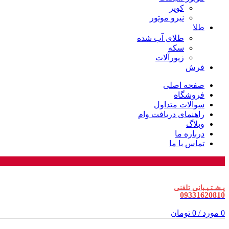
کویر
نیرو موتور
طلا
طلای آب شده
سکه
زیورآلات
فرش
صفحه اصلی
فروشگاه
سوالات متداول
راهنمای دریافت وام
وبلاگ
درباره ما
تماس با ما
پـشـتـیـبانی تلفنی
09331620810
0
مورد
/
0
تومان