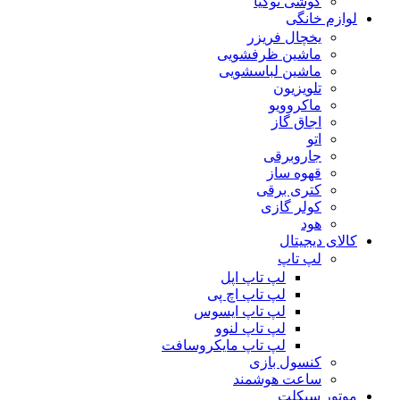
گوشی نوکیا
لوازم خانگی
یخچال فریزر
ماشین ظرفشویی
ماشین لباسشویی
تلویزیون
ماکروویو
اجاق گاز
اتو
جاروبرقی
قهوه ساز
کتری برقی
کولر گازی
هود
کالای دیجیتال
لپ تاپ
لپ تاپ اپل
لپ تاپ اچ پی
لپ تاپ ایسوس
لپ تاپ لنوو
لپ تاپ مایکروسافت
کنسول بازی
ساعت هوشمند
موتور سیکلت