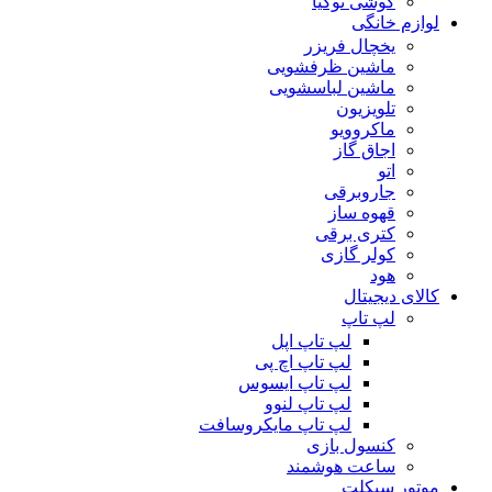
گوشی نوکیا
لوازم خانگی
یخچال فریزر
ماشین ظرفشویی
ماشین لباسشویی
تلویزیون
ماکروویو
اجاق گاز
اتو
جاروبرقی
قهوه ساز
کتری برقی
کولر گازی
هود
کالای دیجیتال
لپ تاپ
لپ تاپ اپل
لپ تاپ اچ پی
لپ تاپ ایسوس
لپ تاپ لنوو
لپ تاپ مایکروسافت
کنسول بازی
ساعت هوشمند
موتور سیکلت