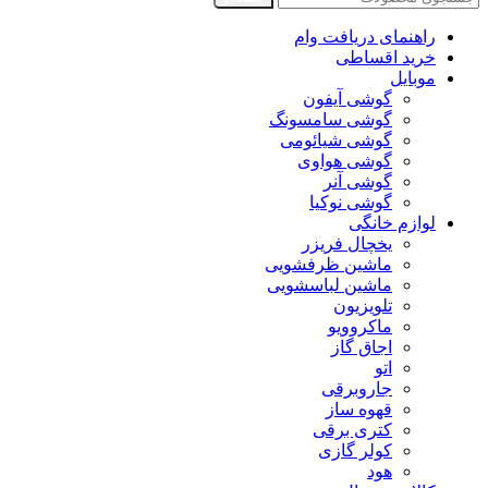
راهنمای دریافت وام
خرید اقساطی
موبایل
گوشی آیفون
گوشی سامسونگ
گوشی شیائومی
گوشی هواوی
گوشی آنر
گوشی نوکیا
لوازم خانگی
یخچال فریزر
ماشین ظرفشویی
ماشین لباسشویی
تلویزیون
ماکروویو
اجاق گاز
اتو
جاروبرقی
قهوه ساز
کتری برقی
کولر گازی
هود