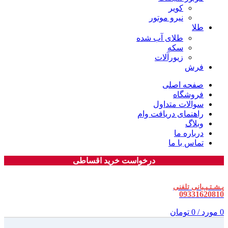
کویر
نیرو موتور
طلا
طلای آب شده
سکه
زیورآلات
فرش
صفحه اصلی
فروشگاه
سوالات متداول
راهنمای دریافت وام
وبلاگ
درباره ما
تماس با ما
درخواست خرید اقساطی
پـشـتـیـبانی تلفنی
09331620810
0
مورد
/
0
تومان