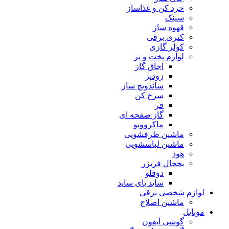
خرد کن و غذاساز
سینک
قهوه ساز
کتری برقی
کولر گازی
لوازم پخت و پز
اجاق گاز
زودپز
ساندویچ ساز
سرخ کن
فر
گاز صفحه ای
ماکروویو
ماشین ظرفشویی
ماشین لباسشویی
هود
یخچال فریزر
دوقلو
ساید بای ساید
لوازم شخصی برقی
ماشین اصلاح
موبایل
گوشی آیفون