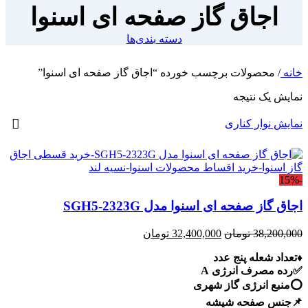
اجاق گاز صفحه ای اسنوا
دسته بندی‌ها
خانه
/
محصولات برچسب خورده “اجاق گاز صفحه ای اسنوا”
نمایش یک نتیجه
نمایش نوار کناری
-15%
اجاق گاز صفحه ای اسنوا مدل SGH5-2323G
قیمت
قیمت
38,200,000
تومان
32,400,000
تومان
اصلی:
فعلی:
♦️تعداد شعله پنج عدد
38,200,000 تومان
32,400,000 تومان.
✅رده مصرف انرژی A
بود.
⭕️منبع انرژی گاز شهری
📌جنس صفحه شیشه