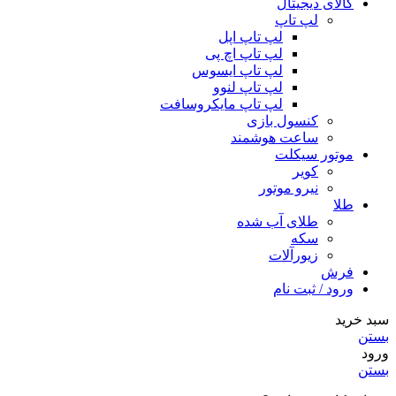
کالای دیجیتال
لپ تاپ
لپ تاپ اپل
لپ تاپ اچ پی
لپ تاپ ایسوس
لپ تاپ لنوو
لپ تاپ مایکروسافت
کنسول بازی
ساعت هوشمند
موتور سیکلت
کویر
نیرو موتور
طلا
طلای آب شده
سکه
زیورآلات
فرش
ورود / ثبت نام
سبد خرید
بستن
ورود
بستن