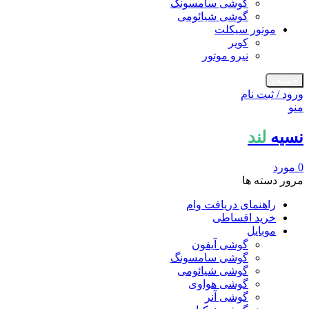
گوشی سامسونگ
گوشی شیائومی
موتور سیکلت
کویر
نیرو موتور
جستجو
ورود / ثبت نام
منو
نسیه
لند
0
مورد
مرور دسته ها
راهنمای دریافت وام
خرید اقساطی
موبایل
گوشی آیفون
گوشی سامسونگ
گوشی شیائومی
گوشی هواوی
گوشی آنر