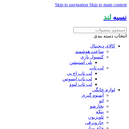
Skip to navigation
Skip to main content
نسیه
لند
انتخاب دسته بندی
کالای دیجیتال
ساعت هوشمند
کنسول بازی
پلی استیشن
لپ تاپ
لپ تاپ اچ پی
لپ تاپ ایسوس
لپ تاپ لنوو
لوازم خانگی
آبمیوه گیری
اتو
بخارشو
پنکه
تلویزیون
جاروبرقی
چای ساز