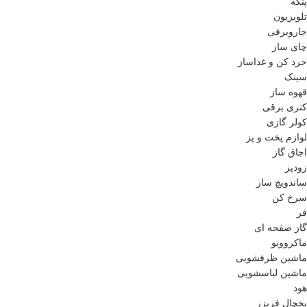
پنکه
تلویزیون
جاروبرقی
چای ساز
خرد کن و غذاساز
سینک
قهوه ساز
کتری برقی
کولر گازی
لوازم پخت و پز
اجاق گاز
زودپز
ساندویچ ساز
سرخ کن
فر
گاز صفحه ای
ماکروویو
ماشین ظرفشویی
ماشین لباسشویی
هود
یخچال فریزر