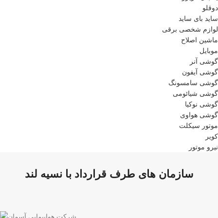
دوقلو
ساید بای ساید
لوازم شخصی برقی
ماشین اصلاح
موبایل
گوشی آنر
گوشی آیفون
گوشی سامسونگ
گوشی شیائومی
گوشی نوکیا
گوشی هواوی
موتور سیکلت
کویر
نیرو موتور
سازمان های طرف قرارداد با نسیه لند