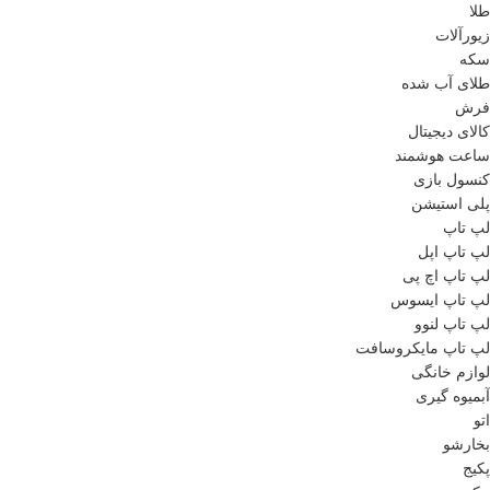
طلا
زیورآلات
سکه
طلای آب شده
فرش
کالای دیجیتال
ساعت هوشمند
کنسول بازی
پلی استیشن
لپ تاپ
لپ تاپ اپل
لپ تاپ اچ پی
لپ تاپ ایسوس
لپ تاپ لنوو
لپ تاپ مایکروسافت
لوازم خانگی
آبمیوه گیری
اتو
بخارشو
پکیج