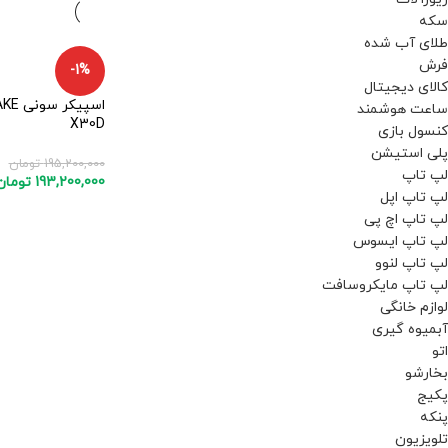
سکه
طلای آب شده
فرش
-1%
کالای دیجیتال
اسپیکر س
ساعت هوشمند
X30D
کنسول بازی
پلی استیشن
195,200,000
تومان
لپ تاپ
193,200,000
تومان
لپ تاپ اپل
لپ تاپ اچ پی
لپ تاپ ایسوس
لپ تاپ لنوو
لپ تاپ مایکروسافت
لوازم خانگی
آبمیوه گیری
اتو
بخارشو
پکیج
پنکه
تلویزیون