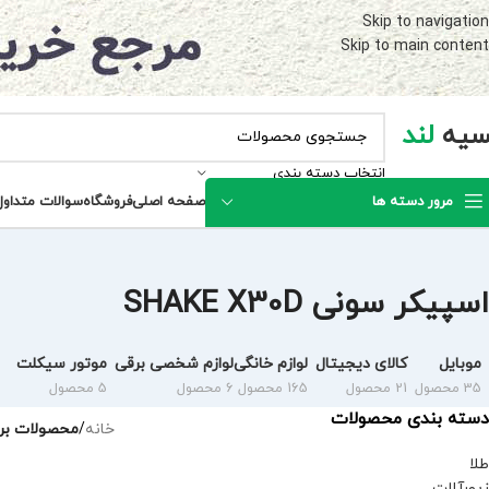
Skip to navigation
Skip to main content
سیه
لند
انتخاب دسته بندی
مرور دسته ها
صفحه اصلی
فروشگاه
سوالات متداول
اسپیکر سونی SHAKE X30D
موبایل
کالای دیجیتال
لوازم خانگی
لوازم شخصی برقی
موتور سیکلت
35 محصول
21 محصول
165 محصول
6 محصول
5 محصول
دسته بندی محصولات
خانه
/
محصولات برچسب
طلا
زیورآلات