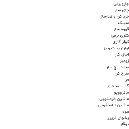
جاروبرقی
چای ساز
خرد کن و غذاساز
سینک
قهوه ساز
کتری برقی
کولر گازی
لوازم پخت و پز
اجاق گاز
زودپز
ساندویچ ساز
سرخ کن
فر
گاز صفحه ای
ماکروویو
ماشین ظرفشویی
ماشین لباسشویی
هود
یخچال فریزر
دوقلو