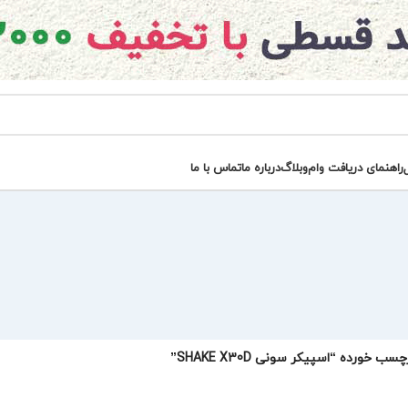
راهنمای دریافت وام
وبلاگ
درباره ما
تماس با ما
 خورده “اسپیکر سونی SHAKE X30D”