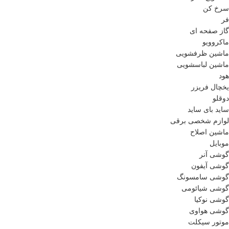
سرخ کن
فر
گاز صفحه ای
ماکروویو
ماشین ظرفشویی
ماشین لباسشویی
هود
یخچال فریزر
دوقلو
ساید بای ساید
لوازم شخصی برقی
ماشین اصلاح
موبایل
گوشی آنر
گوشی آیفون
گوشی سامسونگ
گوشی شیائومی
گوشی نوکیا
گوشی هواوی
موتور سیکلت