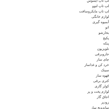
لپ تاپ ایسوس
لپ تاپ لنوو
لپ تاپ مایکروسافت
لوازم خانگی
آبمیوه گیری
اتو
بخارشو
پکیج
پنکه
تلویزیون
جاروبرقی
چای ساز
خرد کن و غذاساز
سینک
قهوه ساز
کتری برقی
کولر گازی
لوازم پخت و پز
اجاق گاز
زودپز
ساندویچ ساز