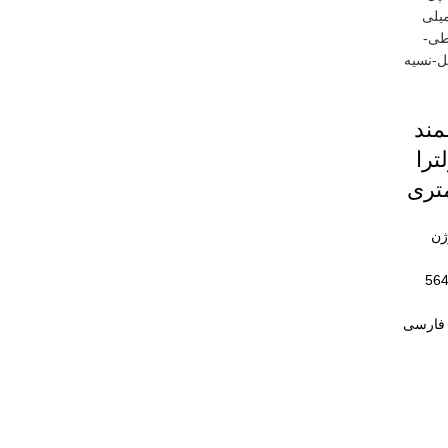
ند
ترا
ا iOS ورژن
️ظرفیت باتری : 564
 فارسی