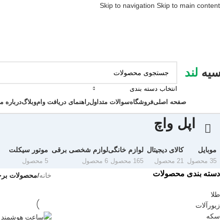
Skip to navigation
Skip to main content
سیه
لند
انتخاب دسته بندی
ور دسته ها
صفحه اصلی
فروشگاه
سوالات متداول
راهنمای دریافت وام
وبلاگ
درباره ما
اپل واچ
موبایل
کالای دیجیتال
لوازم خانگی
لوازم شخصی برقی
موتور سیکلت
35 محصول
21 محصول
165 محصول
6 محصول
5 محصول
دسته بندی محصولات
خانه
/
محصولات برچ
طلا
زیورآلات
سکه