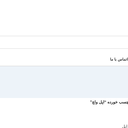
تماس با ما
سب خورده “اپل واچ”