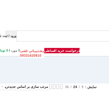
ورود / ثبت نا
درخواست خرید اقساطی
0
مورد
/
0
توما
پـشـتـیـبانی تلفنی
09331620810
نمایش
9
24
36