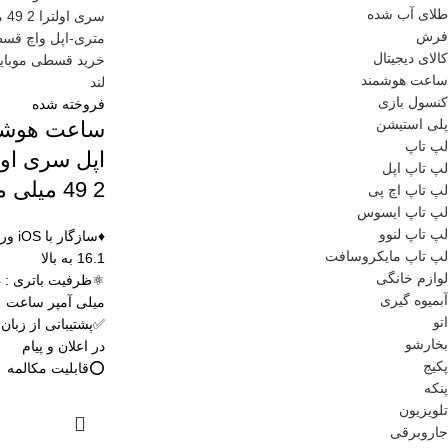
طلای آب شده
فرش
کالای دیجیتال
ساعت هوشمند
کنسول بازی
فروخته شده
پلی استیشن
ساعت هوشم
لپ تاپ
اپل سری اول
لپ تاپ اپل
2 49 میلی متری
لپ تاپ اچ پی
لپ تاپ ایسوس
لپ تاپ لنوو
♦️سازگار ب
لپ تاپ مایکروسافت
16.1 به بالا
لوازم خانگی
⚛
آبمیوه گیری
میلی آمپر ساعت
اتو
✅پشتیبانی از زبان
بخارشو
در اعلان و پیام
پکیج
⭕️قابلیت مکالمه
پنکه
تلویزیون
جاروبرقی