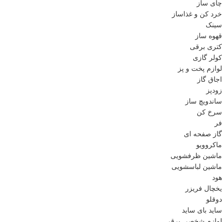
چای ساز
خرد کن و غذاساز
سینک
قهوه ساز
کتری برقی
کولر گازی
لوازم پخت و پز
اجاق گاز
زودپز
ساندویچ ساز
سرخ کن
فر
گاز صفحه ای
ماکروویو
ماشین ظرفشویی
ماشین لباسشویی
هود
یخچال فریزر
دوقلو
ساید بای ساید
لوازم شخصی برقی