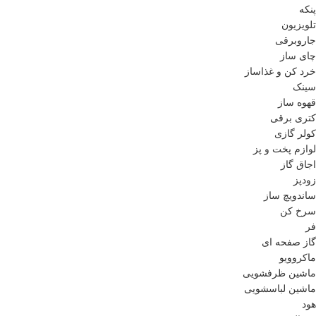
پنکه
تلویزیون
جاروبرقی
چای ساز
خرد کن و غذاساز
سینک
قهوه ساز
کتری برقی
کولر گازی
لوازم پخت و پز
اجاق گاز
زودپز
ساندویچ ساز
سرخ کن
فر
گاز صفحه ای
ماکروویو
ماشین ظرفشویی
ماشین لباسشویی
هود