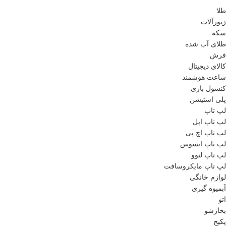
طلا
زیورآلات
سکه
طلای آب شده
فرش
کالای دیجیتال
ساعت هوشمند
کنسول بازی
پلی استیشن
لپ تاپ
لپ تاپ اپل
لپ تاپ اچ پی
لپ تاپ ایسوس
لپ تاپ لنوو
لپ تاپ مایکروسافت
لوازم خانگی
آبمیوه گیری
اتو
بخارشو
پکیج