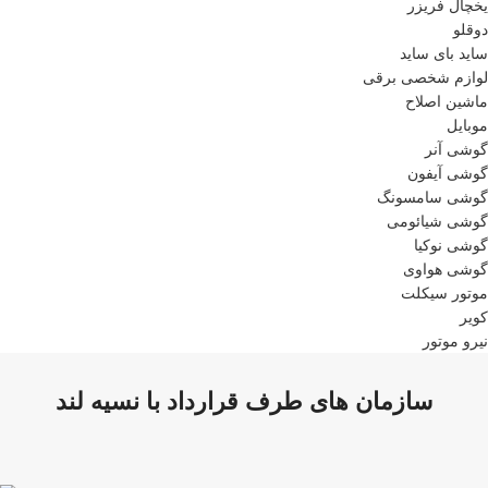
یخچال فریزر
دوقلو
ساید بای ساید
لوازم شخصی برقی
ماشین اصلاح
موبایل
گوشی آنر
گوشی آیفون
گوشی سامسونگ
گوشی شیائومی
گوشی نوکیا
گوشی هواوی
موتور سیکلت
کویر
نیرو موتور
سازمان های طرف قرارداد با نسیه لند