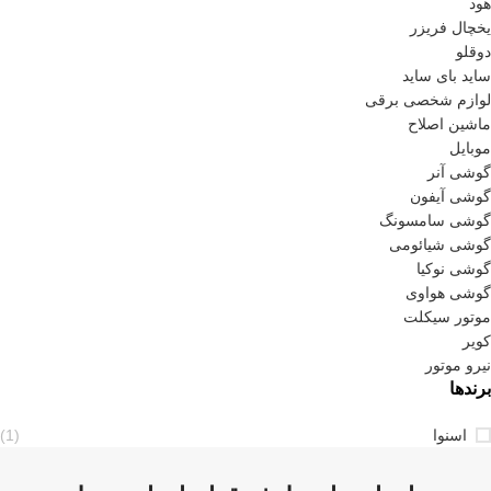
هود
یخچال فریزر
دوقلو
ساید بای ساید
لوازم شخصی برقی
ماشین اصلاح
موبایل
گوشی آنر
گوشی آیفون
گوشی سامسونگ
گوشی شیائومی
گوشی نوکیا
گوشی هواوی
موتور سیکلت
کویر
نیرو موتور
برندها
اسنوا
(1)