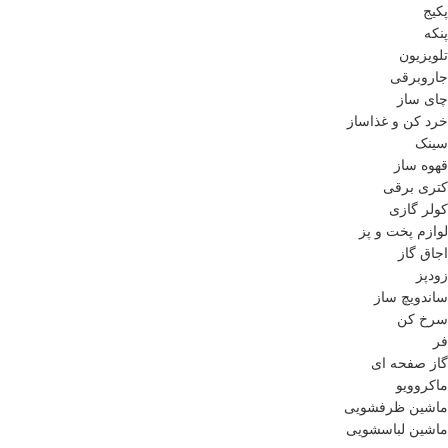
پکیج
پنکه
تلویزیون
جاروبرقی
چای ساز
خرد کن و غذاساز
سینک
قهوه ساز
کتری برقی
کولر گازی
لوازم پخت و پز
اجاق گاز
زودپز
ساندویچ ساز
سرخ کن
فر
گاز صفحه ای
ماکروویو
ماشین ظرفشویی
ماشین لباسشویی