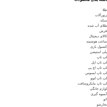
طلا
زیورآلات
سکه
طلای آب شده
فرش
کالای دیجیتال
ساعت هوشمند
کنسول بازی
پلی استیشن
لپ تاپ
لپ تاپ اپل
لپ تاپ اچ پی
لپ تاپ ایسوس
لپ تاپ لنوو
لپ تاپ مایکروسافت
لوازم خانگی
آبمیوه گیری
اتو
بخارشو