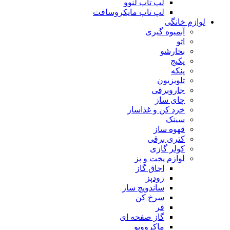
لپ تاپ لنوو
لپ تاپ مایکروسافت
لوازم خانگی
آبمیوه گیری
اتو
بخارشو
پکیج
پنکه
تلویزیون
جاروبرقی
چای ساز
خرد کن و غذاساز
سینک
قهوه ساز
کتری برقی
کولر گازی
لوازم پخت و پز
اجاق گاز
زودپز
ساندویچ ساز
سرخ کن
فر
گاز صفحه ای
ماکروویو