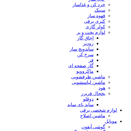
خرد کن و غذاساز
سینک
قهوه ساز
کتری برقی
کولر گازی
لوازم پخت و پز
اجاق گاز
زودپز
ساندویچ ساز
سرخ کن
فر
گاز صفحه ای
ماکروویو
ماشین ظرفشویی
ماشین لباسشویی
هود
یخچال فریزر
دوقلو
ساید بای ساید
لوازم شخصی برقی
ماشین اصلاح
موبایل
گوشی آیفون