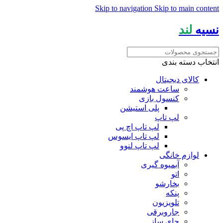
Skip to navigation
Skip to main content
نسیه
لند
انتخاب دسته بندی
کالای دیجیتال
ساعت هوشمند
کنسول بازی
پلی استیشن
لپ تاپ
لپ تاپ اچ پی
لپ تاپ ایسوس
لپ تاپ لنوو
لوازم خانگی
آبمیوه گیری
اتو
بخارشو
پنکه
تلویزیون
جاروبرقی
چای ساز