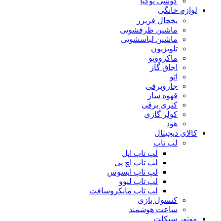
گوشی نوکیا
لوازم خانگی
یخچال فریزر
ماشین ظرفشویی
ماشین لباسشویی
تلویزیون
ماکروویو
اجاق گاز
اتو
جاروبرقی
قهوه ساز
کتری برقی
کولر گازی
هود
کالای دیجیتال
لپ تاپ
لپ تاپ اپل
لپ تاپ اچ پی
لپ تاپ ایسوس
لپ تاپ لنوو
لپ تاپ مایکروسافت
کنسول بازی
ساعت هوشمند
موتور سیکلت