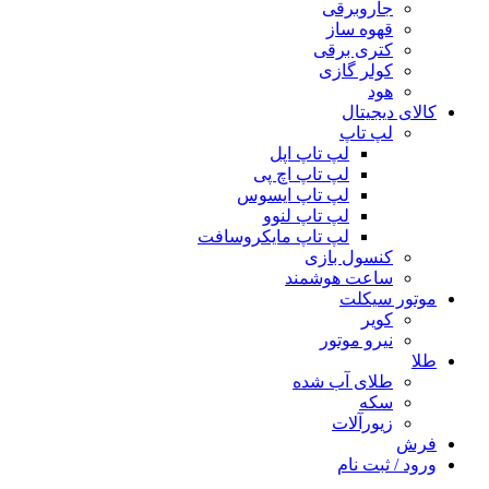
جاروبرقی
قهوه ساز
کتری برقی
کولر گازی
هود
کالای دیجیتال
لپ تاپ
لپ تاپ اپل
لپ تاپ اچ پی
لپ تاپ ایسوس
لپ تاپ لنوو
لپ تاپ مایکروسافت
کنسول بازی
ساعت هوشمند
موتور سیکلت
کویر
نیرو موتور
طلا
طلای آب شده
سکه
زیورآلات
فرش
ورود / ثبت نام