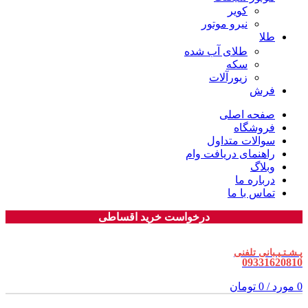
کویر
نیرو موتور
طلا
طلای آب شده
سکه
زیورآلات
فرش
صفحه اصلی
فروشگاه
سوالات متداول
راهنمای دریافت وام
وبلاگ
درباره ما
تماس با ما
درخواست خرید اقساطی
پـشـتـیـبانی تلفنی
09331620810
0
مورد
/
0
تومان