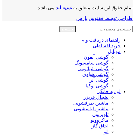
تمام حقوق این سایت متعلق به
نسیه لند
می باشد.
طراحی توسط ققنوس پارس
جستجو
راهنمای دریافت وام
خرید اقساطی
موبایل
گوشی آیفون
گوشی سامسونگ
گوشی شیائومی
گوشی هواوی
گوشی آنر
گوشی نوکیا
لوازم خانگی
یخچال فریزر
ماشین ظرفشویی
ماشین لباسشویی
تلویزیون
ماکروویو
اجاق گاز
اتو