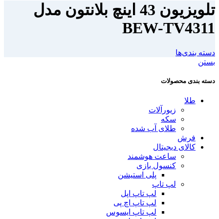
تلویزیون 43 اینچ بلانتون مدل
BEW-TV4311
دسته بندی‌ها
بستن
دسته بندی محصولات
طلا
زیورآلات
سکه
طلای آب شده
فرش
کالای دیجیتال
ساعت هوشمند
کنسول بازی
پلی استیشن
لپ تاپ
لپ تاپ اپل
لپ تاپ اچ پی
لپ تاپ ایسوس