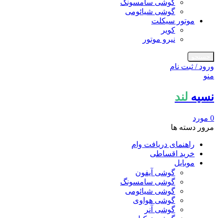
گوشی سامسونگ
گوشی شیائومی
موتور سیکلت
کویر
نیرو موتور
جستجو
ورود / ثبت نام
منو
نسیه
لند
0
مورد
مرور دسته ها
راهنمای دریافت وام
خرید اقساطی
موبایل
گوشی آیفون
گوشی سامسونگ
گوشی شیائومی
گوشی هواوی
گوشی آنر