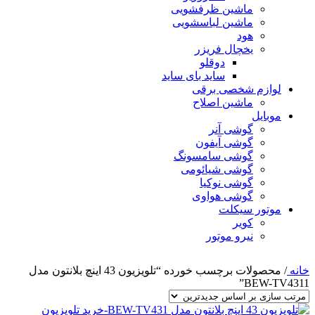
ماشین ظرفشویی
ماشین لباسشویی
هود
یخچال فریزر
دوقلو
ساید بای ساید
لوازم شخصی برقی
ماشین اصلاح
موبایل
گوشی آنر
گوشی آیفون
گوشی سامسونگ
گوشی شیائومی
گوشی نوکیا
گوشی هواوی
موتور سیکلت
کویر
نیرو موتور
خانه
/
محصولات برچسب خورده “تلویزیون 43 اینچ بلانتون مدل
BEW-TV4311”