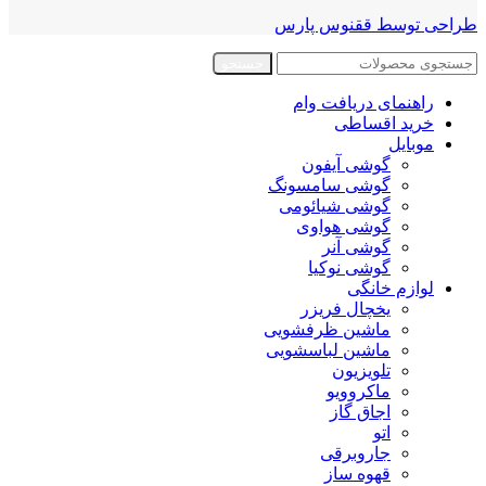
طراحی توسط ققنوس پارس
جستجو
راهنمای دریافت وام
خرید اقساطی
موبایل
گوشی آیفون
گوشی سامسونگ
گوشی شیائومی
گوشی هواوی
گوشی آنر
گوشی نوکیا
لوازم خانگی
یخچال فریزر
ماشین ظرفشویی
ماشین لباسشویی
تلویزیون
ماکروویو
اجاق گاز
اتو
جاروبرقی
قهوه ساز