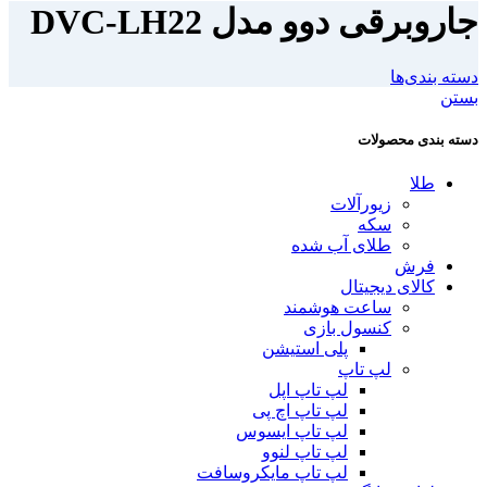
جاروبرقی دوو مدل DVC-LH22
دسته بندی‌ها
بستن
دسته بندی محصولات
طلا
زیورآلات
سکه
طلای آب شده
فرش
کالای دیجیتال
ساعت هوشمند
کنسول بازی
پلی استیشن
لپ تاپ
لپ تاپ اپل
لپ تاپ اچ پی
لپ تاپ ایسوس
لپ تاپ لنوو
لپ تاپ مایکروسافت