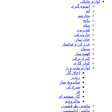
لوازم خانگی
آبمیوه گیری
اتو
بخارشو
پکیج
پنکه
تلویزیون
جاروبرقی
چای ساز
خرد کن و غذاساز
سینک
قهوه ساز
کتری برقی
کولر گازی
لوازم پخت و پز
اجاق گاز
زودپز
ساندویچ ساز
سرخ کن
فر
گاز صفحه ای
ماکروویو
ماشین ظرفشویی
ماشین لباسشویی