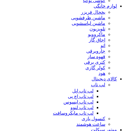
گوشی نوکیا
لوازم خانگی
یخچال فریزر
ماشین ظرفشویی
ماشین لباسشویی
تلویزیون
ماکروویو
اجاق گاز
اتو
جاروبرقی
قهوه ساز
کتری برقی
کولر گازی
هود
کالای دیجیتال
لپ تاپ
لپ تاپ اپل
لپ تاپ اچ پی
لپ تاپ ایسوس
لپ تاپ لنوو
لپ تاپ مایکروسافت
کنسول بازی
ساعت هوشمند
موتور سیکلت