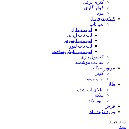
کتری برقی
کولر گازی
هود
کالای دیجیتال
لپ تاپ
لپ تاپ اپل
لپ تاپ اچ پی
لپ تاپ ایسوس
لپ تاپ لنوو
لپ تاپ مایکروسافت
کنسول بازی
ساعت هوشمند
موتور سیکلت
کویر
نیرو موتور
طلا
طلای آب شده
سکه
زیورآلات
فرش
ورود / ثبت نام
سبد خرید
بستن