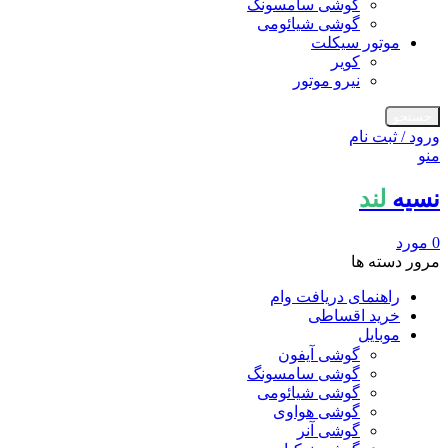
گوشی سامسونگ
گوشی شیائومی
موتور سیکلت
کویر
نیرو موتور
جستجو
ورود / ثبت نام
منو
نسیه
لند
0
مورد
مرور دسته ها
راهنمای دریافت وام
خرید اقساطی
موبایل
گوشی آیفون
گوشی سامسونگ
گوشی شیائومی
گوشی هواوی
گوشی آنر