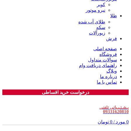
کویر
نیرو موتور
طلا
طلای آب شده
سکه
زیورآلات
فرش
صفحه اصلی
فروشگاه
سوالات متداول
راهنمای دریافت وام
وبلاگ
درباره ما
تماس با ما
درخواست خرید اقساطی
پـشـتـیـبانی تلفنی
09331620810
0
مورد
/
0
تومان