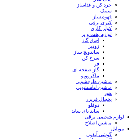
خرد کن و غذاساز
سینک
قهوه ساز
کتری برقی
کولر گازی
لوازم پخت و پز
اجاق گاز
زودپز
ساندویچ ساز
سرخ کن
فر
گاز صفحه ای
ماکروویو
ماشین ظرفشویی
ماشین لباسشویی
هود
یخچال فریزر
دوقلو
ساید بای ساید
لوازم شخصی برقی
ماشین اصلاح
موبایل
گوشی آیفون