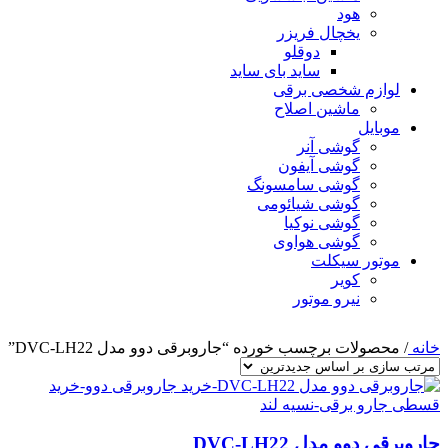
هود
یخچال فریزر
دوقلو
ساید بای ساید
لوازم شخصی برقی
ماشین اصلاح
موبایل
گوشی آنر
گوشی آیفون
گوشی سامسونگ
گوشی شیائومی
گوشی نوکیا
گوشی هواوی
موتور سیکلت
کویر
نیرو موتور
خانه
/
محصولات برچسب خورده “جاروبرقی دوو مدل DVC-LH22”
جاروبرقی دوو مدل DVC-LH22