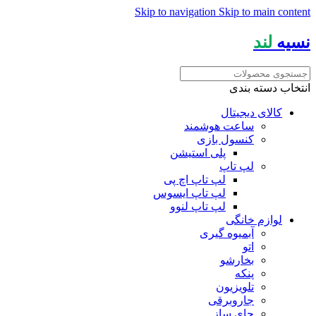
Skip to navigation
Skip to main content
نسیه
لند
انتخاب دسته بندی
کالای دیجیتال
ساعت هوشمند
کنسول بازی
پلی استیشن
لپ تاپ
لپ تاپ اچ پی
لپ تاپ ایسوس
لپ تاپ لنوو
لوازم خانگی
آبمیوه گیری
اتو
بخارشو
پنکه
تلویزیون
جاروبرقی
چای ساز