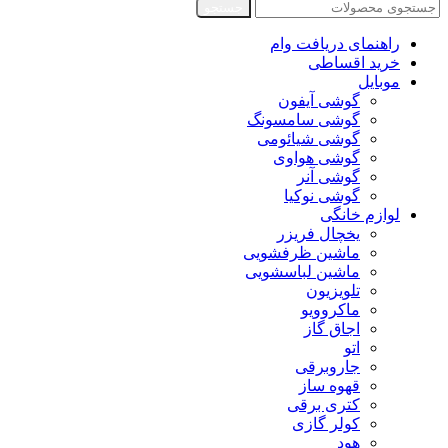
جستجو
راهنمای دریافت وام
خرید اقساطی
موبایل
گوشی آیفون
گوشی سامسونگ
گوشی شیائومی
گوشی هواوی
گوشی آنر
گوشی نوکیا
لوازم خانگی
یخچال فریزر
ماشین ظرفشویی
ماشین لباسشویی
تلویزیون
ماکروویو
اجاق گاز
اتو
جاروبرقی
قهوه ساز
کتری برقی
کولر گازی
هود