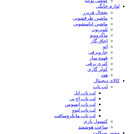
گوشی نوکیا
لوازم خانگی
یخچال فریزر
ماشین ظرفشویی
ماشین لباسشویی
تلویزیون
ماکروویو
اجاق گاز
اتو
جاروبرقی
قهوه ساز
کتری برقی
کولر گازی
هود
کالای دیجیتال
لپ تاپ
لپ تاپ اپل
لپ تاپ اچ پی
لپ تاپ ایسوس
لپ تاپ لنوو
لپ تاپ مایکروسافت
کنسول بازی
ساعت هوشمند
موتور سیکلت