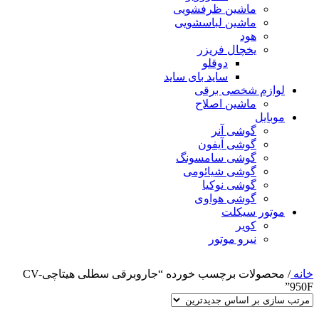
ماشین ظرفشویی
ماشین لباسشویی
هود
یخچال فریزر
دوقلو
ساید بای ساید
لوازم شخصی برقی
ماشین اصلاح
موبایل
گوشی آنر
گوشی آیفون
گوشی سامسونگ
گوشی شیائومی
گوشی نوکیا
گوشی هواوی
موتور سیکلت
کویر
نیرو موتور
خانه
/
محصولات برچسب خورده “جاروبرقی سطلی هیتاچیCV-
950F”