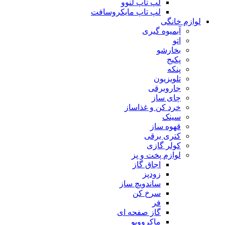
لپ تاپ لنوو
لپ تاپ مایکروسافت
لوازم خانگی
آبمیوه گیری
اتو
بخارشو
پکیج
پنکه
تلویزیون
جاروبرقی
چای ساز
خرد کن و غذاساز
سینک
قهوه ساز
کتری برقی
کولر گازی
لوازم پخت و پز
اجاق گاز
زودپز
ساندویچ ساز
سرخ کن
فر
گاز صفحه ای
ماکروویو