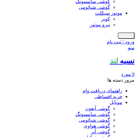
گوشی سامسونگ
گوشی شیائومی
موتور سیکلت
کویر
نیرو موتور
جستجو
ورود / ثبت نام
منو
نسیه
لند
0
مورد
مرور دسته ها
راهنمای دریافت وام
خرید اقساطی
موبایل
گوشی آیفون
گوشی سامسونگ
گوشی شیائومی
گوشی هواوی
گوشی آنر