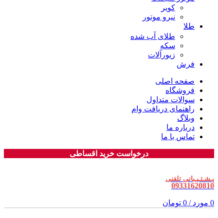
کویر
نیرو موتور
طلا
طلای آب شده
سکه
زیورآلات
فرش
صفحه اصلی
فروشگاه
سوالات متداول
راهنمای دریافت وام
وبلاگ
درباره ما
تماس با ما
درخواست خرید اقساطی
پـشـتـیـبانی تلفنی
09331620810
0
مورد
/
0
تومان