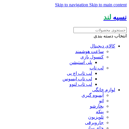
Skip to navigation
Skip to main content
نسیه
لند
انتخاب دسته بندی
کالای دیجیتال
ساعت هوشمند
کنسول بازی
پلی استیشن
لپ تاپ
لپ تاپ اچ پی
لپ تاپ ایسوس
لپ تاپ لنوو
لوازم خانگی
آبمیوه گیری
اتو
بخارشو
پنکه
تلویزیون
جاروبرقی
چای ساز