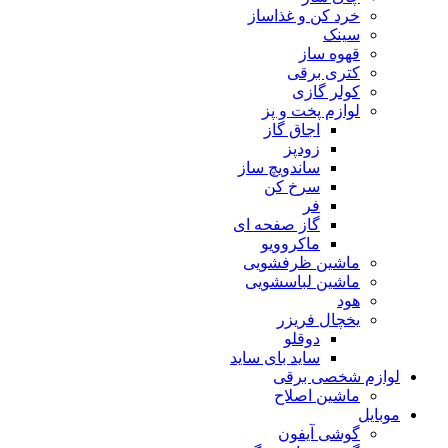
خرد کن و غذاساز
سینک
قهوه ساز
کتری برقی
کولر گازی
لوازم پخت و پز
اجاق گاز
زودپز
ساندویچ ساز
سرخ کن
فر
گاز صفحه ای
ماکروویو
ماشین ظرفشویی
ماشین لباسشویی
هود
یخچال فریزر
دوقلو
ساید بای ساید
لوازم شخصی برقی
ماشین اصلاح
موبایل
گوشی آیفون