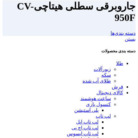
جاروبرقی سطلی هیتاچیCV-
950F
دسته بندی‌ها
بستن
دسته بندی محصولات
طلا
زیورآلات
سکه
طلای آب شده
فرش
کالای دیجیتال
ساعت هوشمند
کنسول بازی
پلی استیشن
لپ تاپ
لپ تاپ اپل
لپ تاپ اچ پی
لپ تاپ ایسوس