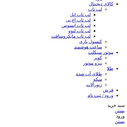
کالای دیجیتال
لپ تاپ
لپ تاپ اپل
لپ تاپ اچ پی
لپ تاپ ایسوس
لپ تاپ لنوو
لپ تاپ مایکروسافت
کنسول بازی
ساعت هوشمند
موتور سیکلت
کویر
نیرو موتور
طلا
طلای آب شده
سکه
زیورآلات
فرش
ورود / ثبت نام
سبد خرید
بستن
ورود
بستن