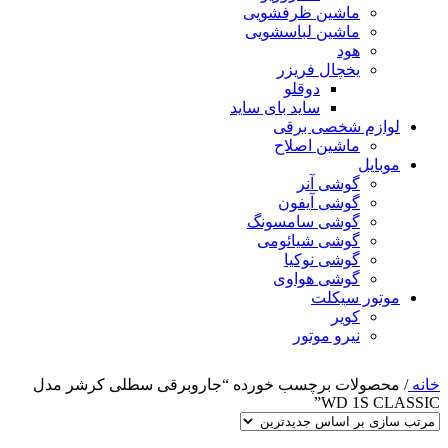
ماشین ظرفشویی
ماشین لباسشویی
هود
یخچال فریزر
دوقلو
ساید بای ساید
لوازم شخصی برقی
ماشین اصلاح
موبایل
گوشی آنر
گوشی آیفون
گوشی سامسونگ
گوشی شیائومی
گوشی نوکیا
گوشی هواوی
موتور سیکلت
کویر
نیرو موتور
خانه
/
محصولات برچسب خورده “جاروبرقی سطلی کرشر مدل
WD 1S CLASSIC”