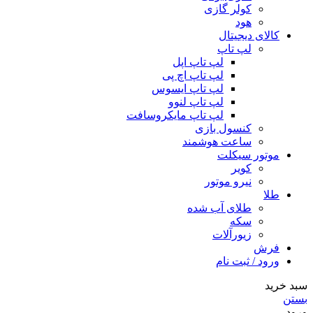
کولر گازی
هود
کالای دیجیتال
لپ تاپ
لپ تاپ اپل
لپ تاپ اچ پی
لپ تاپ ایسوس
لپ تاپ لنوو
لپ تاپ مایکروسافت
کنسول بازی
ساعت هوشمند
موتور سیکلت
کویر
نیرو موتور
طلا
طلای آب شده
سکه
زیورآلات
فرش
ورود / ثبت نام
سبد خرید
بستن
ورود