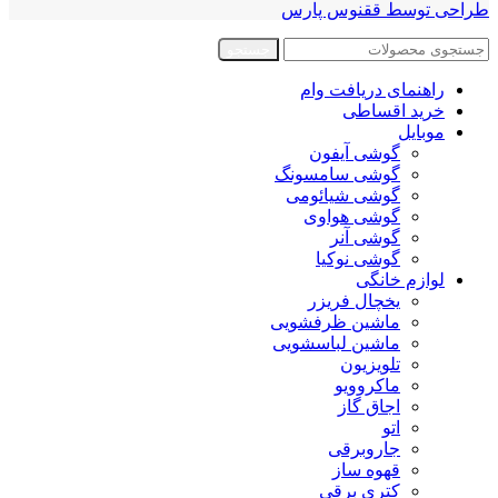
طراحی توسط ققنوس پارس
جستجو
راهنمای دریافت وام
خرید اقساطی
موبایل
گوشی آیفون
گوشی سامسونگ
گوشی شیائومی
گوشی هواوی
گوشی آنر
گوشی نوکیا
لوازم خانگی
یخچال فریزر
ماشین ظرفشویی
ماشین لباسشویی
تلویزیون
ماکروویو
اجاق گاز
اتو
جاروبرقی
قهوه ساز
کتری برقی