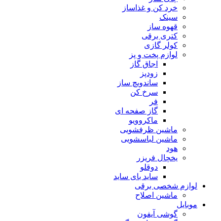
خرد کن و غذاساز
سینک
قهوه ساز
کتری برقی
کولر گازی
لوازم پخت و پز
اجاق گاز
زودپز
ساندویچ ساز
سرخ کن
فر
گاز صفحه ای
ماکروویو
ماشین ظرفشویی
ماشین لباسشویی
هود
یخچال فریزر
دوقلو
ساید بای ساید
لوازم شخصی برقی
ماشین اصلاح
موبایل
گوشی آیفون