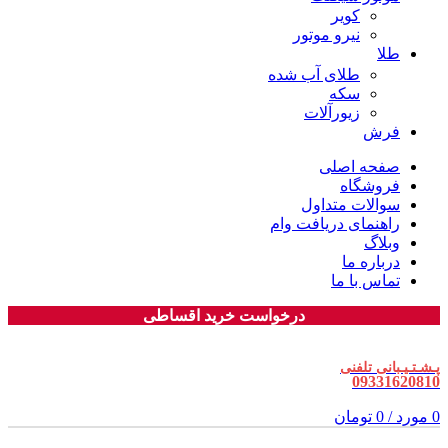
کویر
نیرو موتور
طلا
طلای آب شده
سکه
زیورآلات
فرش
صفحه اصلی
فروشگاه
سوالات متداول
راهنمای دریافت وام
وبلاگ
درباره ما
تماس با ما
درخواست خرید اقساطی
پـشـتـیـبانی تلفنی
09331620810
0
مورد
/
0
تومان