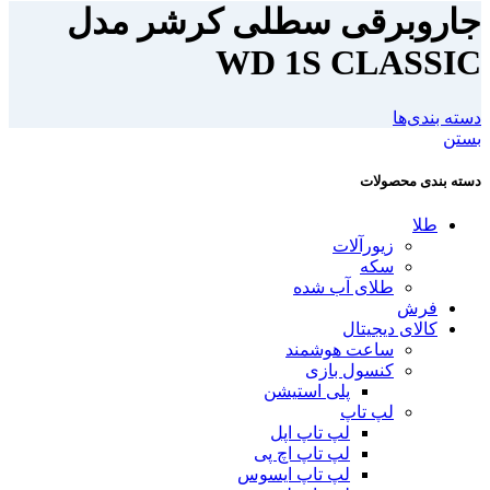
جاروبرقی سطلی کرشر مدل
WD 1S CLASSIC
دسته بندی‌ها
بستن
دسته بندی محصولات
طلا
زیورآلات
سکه
طلای آب شده
فرش
کالای دیجیتال
ساعت هوشمند
کنسول بازی
پلی استیشن
لپ تاپ
لپ تاپ اپل
لپ تاپ اچ پی
لپ تاپ ایسوس