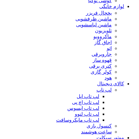
گوشی نوکیا
لوازم خانگی
یخچال فریزر
ماشین ظرفشویی
ماشین لباسشویی
تلویزیون
ماکروویو
اجاق گاز
اتو
جاروبرقی
قهوه ساز
کتری برقی
کولر گازی
هود
کالای دیجیتال
لپ تاپ
لپ تاپ اپل
لپ تاپ اچ پی
لپ تاپ ایسوس
لپ تاپ لنوو
لپ تاپ مایکروسافت
کنسول بازی
ساعت هوشمند
موتور سیکلت