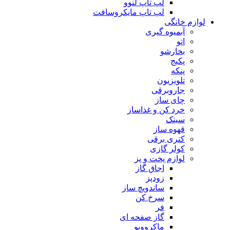
لپ تاپ لنوو
لپ تاپ مایکروسافت
لوازم خانگی
آبمیوه گیری
اتو
بخارشو
پکیج
پنکه
تلویزیون
جاروبرقی
چای ساز
خرد کن و غذاساز
سینک
قهوه ساز
کتری برقی
کولر گازی
لوازم پخت و پز
اجاق گاز
زودپز
ساندویچ ساز
سرخ کن
فر
گاز صفحه ای
ماکروویو