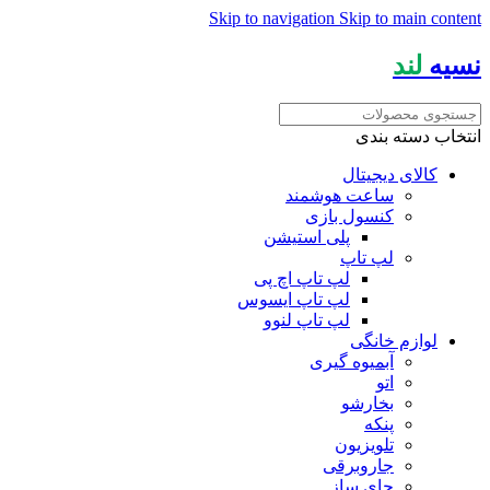
Skip to navigation
Skip to main content
نسیه
لند
انتخاب دسته بندی
کالای دیجیتال
ساعت هوشمند
کنسول بازی
پلی استیشن
لپ تاپ
لپ تاپ اچ پی
لپ تاپ ایسوس
لپ تاپ لنوو
لوازم خانگی
آبمیوه گیری
اتو
بخارشو
پنکه
تلویزیون
جاروبرقی
چای ساز