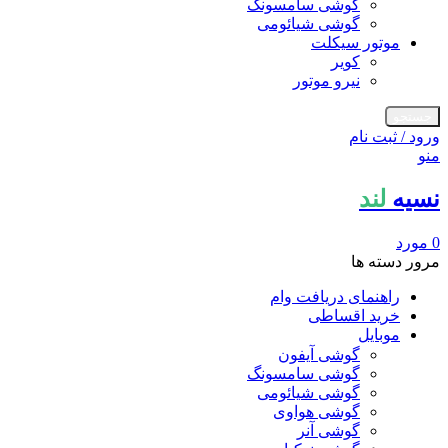
گوشی سامسونگ
گوشی شیائومی
موتور سیکلت
کویر
نیرو موتور
جستجو
ورود / ثبت نام
منو
نسیه
لند
0
مورد
مرور دسته ها
راهنمای دریافت وام
خرید اقساطی
موبایل
گوشی آیفون
گوشی سامسونگ
گوشی شیائومی
گوشی هواوی
گوشی آنر