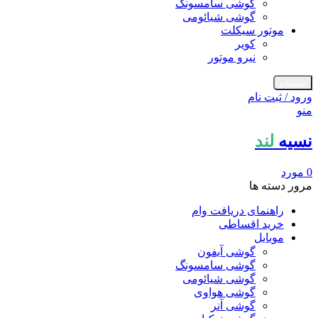
گوشی سامسونگ
گوشی شیائومی
موتور سیکلت
کویر
نیرو موتور
جستجو
ورود / ثبت نام
منو
نسیه
لند
0
مورد
مرور دسته ها
راهنمای دریافت وام
خرید اقساطی
موبایل
گوشی آیفون
گوشی سامسونگ
گوشی شیائومی
گوشی هواوی
گوشی آنر