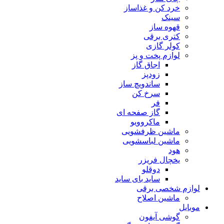
خرد کن و غذاساز
سینک
قهوه ساز
کتری برقی
کولر گازی
لوازم پخت و پز
اجاق گاز
زودپز
ساندویچ ساز
سرخ کن
فر
گاز صفحه ای
ماکروویو
ماشین ظرفشویی
ماشین لباسشویی
هود
یخچال فریزر
دوقلو
ساید بای ساید
لوازم شخصی برقی
ماشین اصلاح
موبایل
گوشی آیفون