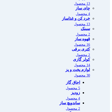
13 محصول
چای ساز
4 محصول
خرد کن و غذاساز
13 محصول
سینک
2 محصول
قهوه ساز
16 محصول
کتری برقی
2 محصول
کولر گازی
14 محصول
لوازم پخت و پز
30 محصول
اجاق گاز
5 محصول
زودپز
4 محصول
ساندویچ ساز
2 محصول