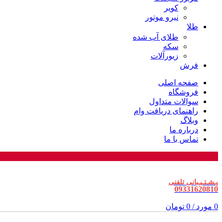
کویر
نیرو موتور
طلا
طلای آب شده
سکه
زیورآلات
فرش
صفحه اصلی
فروشگاه
سوالات متداول
راهنمای دریافت وام
وبلاگ
درباره ما
تماس با ما
پـشـتـیـبانی تلفنی
09331620810
0
مورد
/
0
تومان