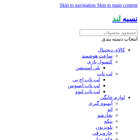
Skip to navigation
Skip to main content
نسیه
لند
انتخاب دسته بندی
کالای دیجیتال
ساعت هوشمند
کنسول بازی
پلی استیشن
لپ تاپ
لپ تاپ اچ پی
لپ تاپ ایسوس
لپ تاپ لنوو
لوازم خانگی
آبمیوه گیری
اتو
بخارشو
پنکه
تلویزیون
جاروبرقی
چای ساز