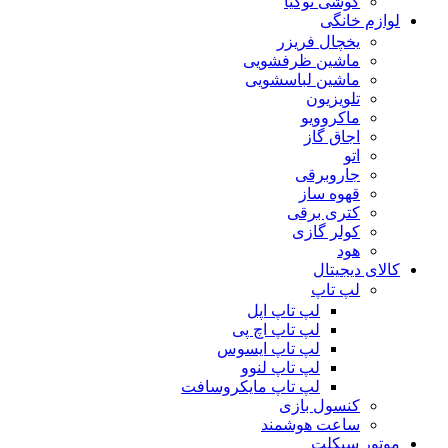
گوشی نوکیا
لوازم خانگی
یخچال فریزر
ماشین ظرفشویی
ماشین لباسشویی
تلویزیون
ماکروویو
اجاق گاز
اتو
جاروبرقی
قهوه ساز
کتری برقی
کولر گازی
هود
کالای دیجیتال
لپ تاپ
لپ تاپ اپل
لپ تاپ اچ پی
لپ تاپ ایسوس
لپ تاپ لنوو
لپ تاپ مایکروسافت
کنسول بازی
ساعت هوشمند
موتور سیکلت