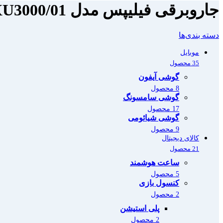
جاروبرقی فیلیپس مدل XU3000/01
دسته بندی‌ها
موبایل
35 محصول
گوشی آیفون
8 محصول
گوشی سامسونگ
17 محصول
گوشی شیائومی
9 محصول
کالای دیجیتال
21 محصول
ساعت هوشمند
5 محصول
کنسول بازی
2 محصول
پلی استیشن
2 محصول