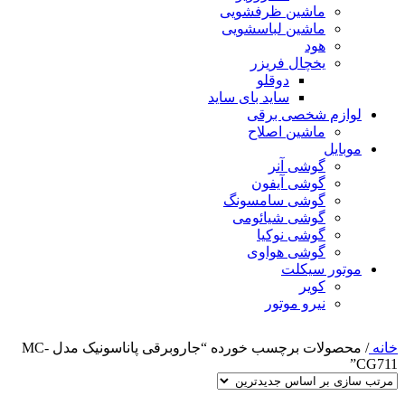
ماشین ظرفشویی
ماشین لباسشویی
هود
یخچال فریزر
دوقلو
ساید بای ساید
لوازم شخصی برقی
ماشین اصلاح
موبایل
گوشی آنر
گوشی آیفون
گوشی سامسونگ
گوشی شیائومی
گوشی نوکیا
گوشی هواوی
موتور سیکلت
کویر
نیرو موتور
خانه
/
محصولات برچسب خورده “جاروبرقی پاناسونیک مدل MC-
CG711”