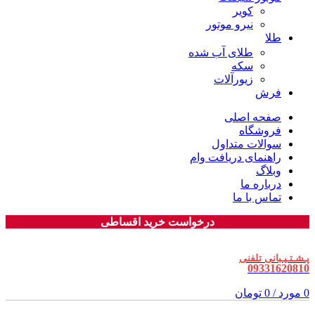
کویر
نیرو موتور
طلا
طلای آب شده
سکه
زیورآلات
فرش
صفحه اصلی
فروشگاه
سوالات متداول
راهنمای دریافت وام
وبلاگ
درباره ما
تماس با ما
درخواست خرید اقساطی
پـشـتـیـبانی تلفنی
09331620810
0
مورد
/
0
تومان