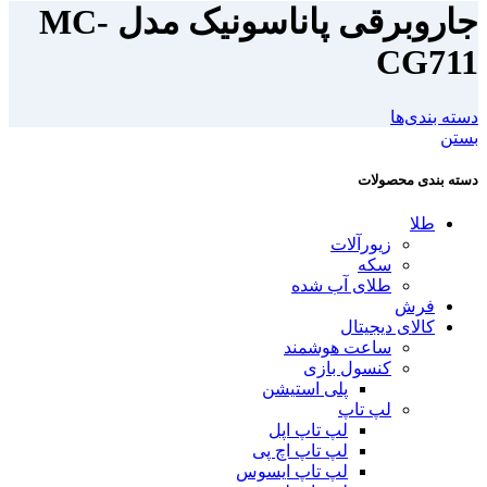
جاروبرقی پاناسونیک مدل MC-
CG711
دسته بندی‌ها
بستن
دسته بندی محصولات
طلا
زیورآلات
سکه
طلای آب شده
فرش
کالای دیجیتال
ساعت هوشمند
کنسول بازی
پلی استیشن
لپ تاپ
لپ تاپ اپل
لپ تاپ اچ پی
لپ تاپ ایسوس