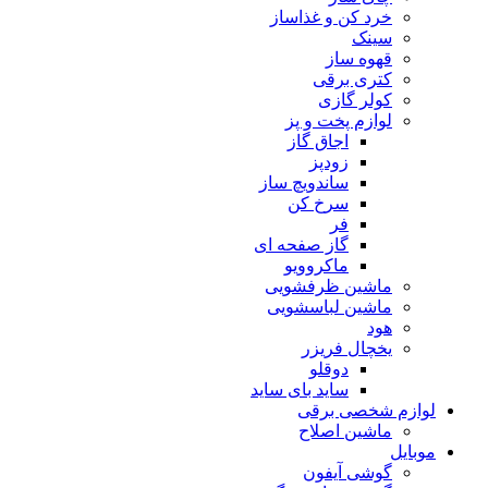
خرد کن و غذاساز
سینک
قهوه ساز
کتری برقی
کولر گازی
لوازم پخت و پز
اجاق گاز
زودپز
ساندویچ ساز
سرخ کن
فر
گاز صفحه ای
ماکروویو
ماشین ظرفشویی
ماشین لباسشویی
هود
یخچال فریزر
دوقلو
ساید بای ساید
لوازم شخصی برقی
ماشین اصلاح
موبایل
گوشی آیفون