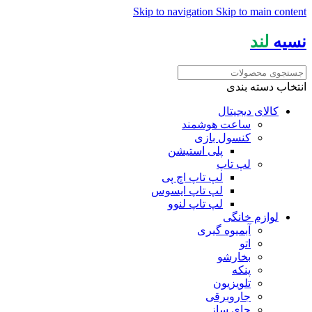
Skip to navigation
Skip to main content
نسیه
لند
انتخاب دسته بندی
کالای دیجیتال
ساعت هوشمند
کنسول بازی
پلی استیشن
لپ تاپ
لپ تاپ اچ پی
لپ تاپ ایسوس
لپ تاپ لنوو
لوازم خانگی
آبمیوه گیری
اتو
بخارشو
پنکه
تلویزیون
جاروبرقی
چای ساز