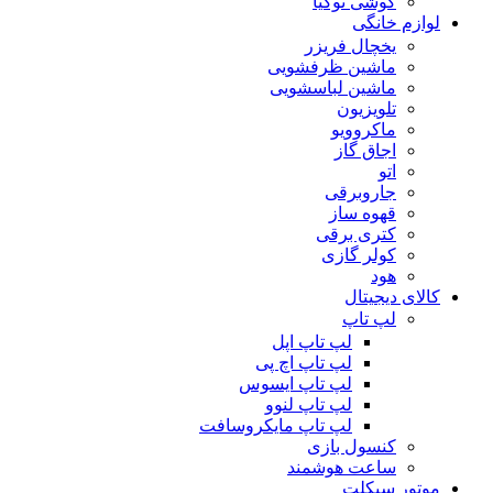
گوشی نوکیا
لوازم خانگی
یخچال فریزر
ماشین ظرفشویی
ماشین لباسشویی
تلویزیون
ماکروویو
اجاق گاز
اتو
جاروبرقی
قهوه ساز
کتری برقی
کولر گازی
هود
کالای دیجیتال
لپ تاپ
لپ تاپ اپل
لپ تاپ اچ پی
لپ تاپ ایسوس
لپ تاپ لنوو
لپ تاپ مایکروسافت
کنسول بازی
ساعت هوشمند
موتور سیکلت