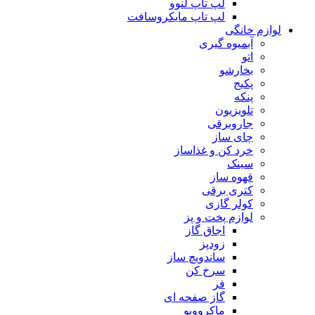
لپ تاپ لنوو
لپ تاپ مایکروسافت
لوازم خانگی
آبمیوه گیری
اتو
بخارشو
پکیج
پنکه
تلویزیون
جاروبرقی
چای ساز
خرد کن و غذاساز
سینک
قهوه ساز
کتری برقی
کولر گازی
لوازم پخت و پز
اجاق گاز
زودپز
ساندویچ ساز
سرخ کن
فر
گاز صفحه ای
ماکروویو