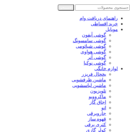
جستجو
راهنمای دریافت وام
خرید اقساطی
موبایل
گوشی آیفون
گوشی سامسونگ
گوشی شیائومی
گوشی هواوی
گوشی آنر
گوشی نوکیا
لوازم خانگی
یخچال فریزر
ماشین ظرفشویی
ماشین لباسشویی
تلویزیون
ماکروویو
اجاق گاز
اتو
جاروبرقی
قهوه ساز
کتری برقی
کولر گازی