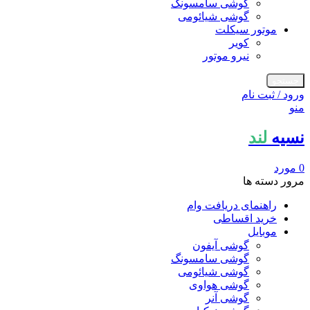
گوشی سامسونگ
گوشی شیائومی
موتور سیکلت
کویر
نیرو موتور
جستجو
ورود / ثبت نام
منو
نسیه
لند
0
مورد
مرور دسته ها
راهنمای دریافت وام
خرید اقساطی
موبایل
گوشی آیفون
گوشی سامسونگ
گوشی شیائومی
گوشی هواوی
گوشی آنر