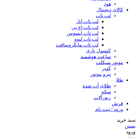
هود
کالای دیجیتال
لپ تاپ
لپ تاپ اپل
لپ تاپ اچ پی
لپ تاپ ایسوس
لپ تاپ لنوو
لپ تاپ مایکروسافت
کنسول بازی
ساعت هوشمند
موتور سیکلت
کویر
نیرو موتور
طلا
طلای آب شده
سکه
زیورآلات
فرش
ورود / ثبت نام
سبد خرید
بستن
ورود
بستن