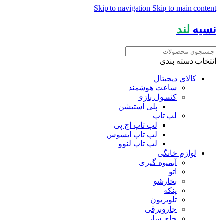
Skip to navigation
Skip to main content
نسیه
لند
انتخاب دسته بندی
کالای دیجیتال
ساعت هوشمند
کنسول بازی
پلی استیشن
لپ تاپ
لپ تاپ اچ پی
لپ تاپ ایسوس
لپ تاپ لنوو
لوازم خانگی
آبمیوه گیری
اتو
بخارشو
پنکه
تلویزیون
جاروبرقی
چای ساز