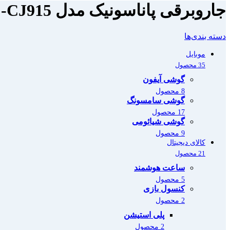
جاروبرقی پاناسونیک مدل MC-CJ915
دسته بندی‌ها
موبایل
35 محصول
گوشی آیفون
8 محصول
گوشی سامسونگ
17 محصول
گوشی شیائومی
9 محصول
کالای دیجیتال
21 محصول
ساعت هوشمند
5 محصول
کنسول بازی
2 محصول
پلی استیشن
2 محصول