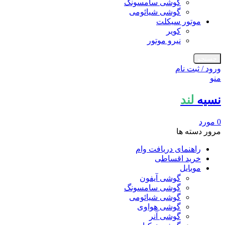
گوشی سامسونگ
گوشی شیائومی
موتور سیکلت
کویر
نیرو موتور
جستجو
ورود / ثبت نام
منو
نسیه
لند
0
مورد
مرور دسته ها
راهنمای دریافت وام
خرید اقساطی
موبایل
گوشی آیفون
گوشی سامسونگ
گوشی شیائومی
گوشی هواوی
گوشی آنر