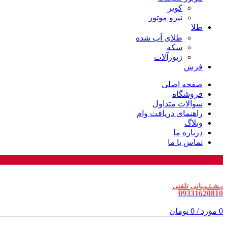
کویر
نیرو موتور
طلا
طلای آب شده
سکه
زیورآلات
فرش
صفحه اصلی
فروشگاه
سوالات متداول
راهنمای دریافت وام
وبلاگ
درباره ما
تماس با ما
پـشـتـیـبانی تلفنی
09331620810
0
مورد
/
0
تومان