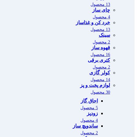
13 محصول
چای ساز
4 محصول
خرد کن و غذاساز
13 محصول
سینک
2 محصول
قهوه ساز
16 محصول
کتری برقی
2 محصول
کولر گازی
14 محصول
لوازم پخت و پز
30 محصول
اجاق گاز
5 محصول
زودپز
4 محصول
ساندویچ ساز
2 محصول