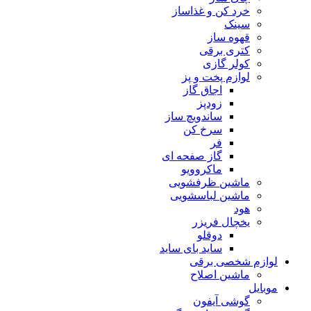
خرد کن و غذاساز
سینک
قهوه ساز
کتری برقی
کولر گازی
لوازم پخت و پز
اجاق گاز
زودپز
ساندویچ ساز
سرخ کن
فر
گاز صفحه ای
ماکروویو
ماشین ظرفشویی
ماشین لباسشویی
هود
یخچال فریزر
دوقلو
ساید بای ساید
لوازم شخصی برقی
ماشین اصلاح
موبایل
گوشی آیفون