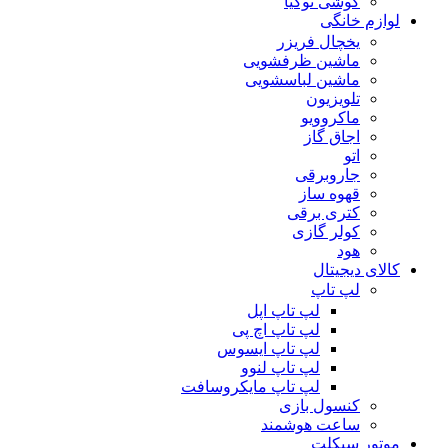
گوشی نوکیا
لوازم خانگی
یخچال فریزر
ماشین ظرفشویی
ماشین لباسشویی
تلویزیون
ماکروویو
اجاق گاز
اتو
جاروبرقی
قهوه ساز
کتری برقی
کولر گازی
هود
کالای دیجیتال
لپ تاپ
لپ تاپ اپل
لپ تاپ اچ پی
لپ تاپ ایسوس
لپ تاپ لنوو
لپ تاپ مایکروسافت
کنسول بازی
ساعت هوشمند
موتور سیکلت