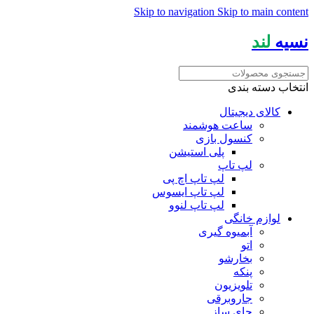
Skip to navigation
Skip to main content
نسیه
لند
انتخاب دسته بندی
کالای دیجیتال
ساعت هوشمند
کنسول بازی
پلی استیشن
لپ تاپ
لپ تاپ اچ پی
لپ تاپ ایسوس
لپ تاپ لنوو
لوازم خانگی
آبمیوه گیری
اتو
بخارشو
پنکه
تلویزیون
جاروبرقی
چای ساز