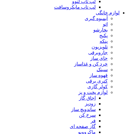
لپ تاپ لنوو
لپ تاپ مایکروسافت
لوازم خانگی
آبمیوه گیری
اتو
بخارشو
پکیج
پنکه
تلویزیون
جاروبرقی
چای ساز
خرد کن و غذاساز
سینک
قهوه ساز
کتری برقی
کولر گازی
لوازم پخت و پز
اجاق گاز
زودپز
ساندویچ ساز
سرخ کن
فر
گاز صفحه ای
ماکروویو