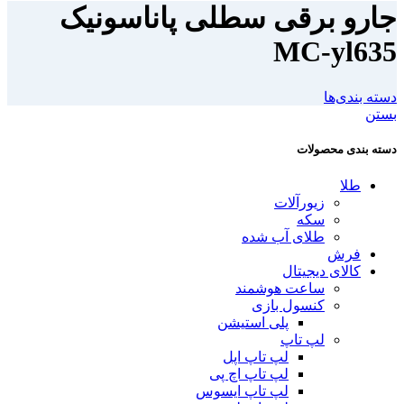
جارو برقی سطلی پاناسونیک
MC-yl635
دسته بندی‌ها
بستن
دسته بندی محصولات
طلا
زیورآلات
سکه
طلای آب شده
فرش
کالای دیجیتال
ساعت هوشمند
کنسول بازی
پلی استیشن
لپ تاپ
لپ تاپ اپل
لپ تاپ اچ پی
لپ تاپ ایسوس