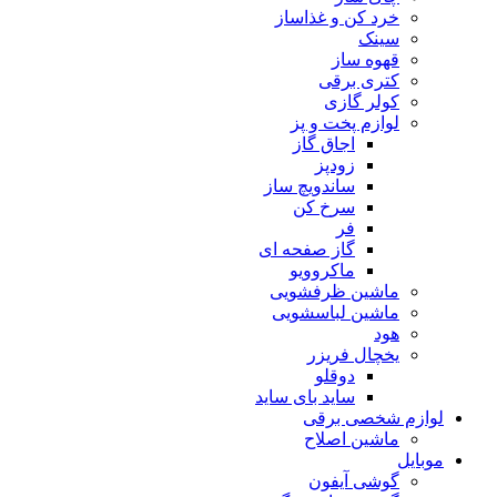
خرد کن و غذاساز
سینک
قهوه ساز
کتری برقی
کولر گازی
لوازم پخت و پز
اجاق گاز
زودپز
ساندویچ ساز
سرخ کن
فر
گاز صفحه ای
ماکروویو
ماشین ظرفشویی
ماشین لباسشویی
هود
یخچال فریزر
دوقلو
ساید بای ساید
لوازم شخصی برقی
ماشین اصلاح
موبایل
گوشی آیفون