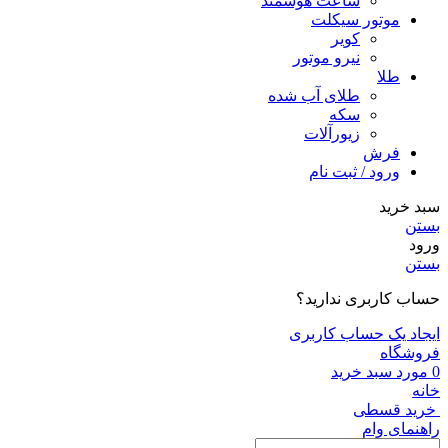
ساعت هوشمند
موتور سیکلت
کویر
نیرو موتور
طلا
طلای آب شده
سکه
زیورآلات
فرش
ورود / ثبت نام
سبد خرید
بستن
ورود
بستن
حساب کاربری ندارید؟
ایجاد یک حساب کاربری
فروشگاه
0
مورد
سبد خرید
خانه
خرید قسطی
راهنمای وام