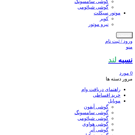
گوشی سامسونگ
گوشی شیائومی
موتور سیکلت
کویر
نیرو موتور
جستجو
ورود / ثبت نام
منو
نسیه
لند
0
مورد
مرور دسته ها
راهنمای دریافت وام
خرید اقساطی
موبایل
گوشی آیفون
گوشی سامسونگ
گوشی شیائومی
گوشی هواوی
گوشی آنر