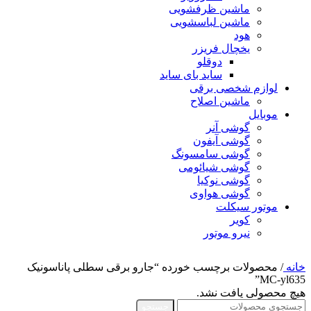
ماشین ظرفشویی
ماشین لباسشویی
هود
یخچال فریزر
دوقلو
ساید بای ساید
لوازم شخصی برقی
ماشین اصلاح
موبایل
گوشی آنر
گوشی آیفون
گوشی سامسونگ
گوشی شیائومی
گوشی نوکیا
گوشی هواوی
موتور سیکلت
کویر
نیرو موتور
خانه
/
محصولات برچسب خورده “جارو برقی سطلی پاناسونیک
MC-yl635”
هیچ محصولی یافت نشد.
جستجو