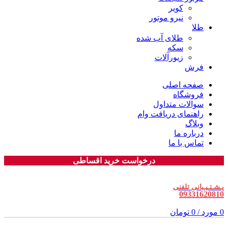
کویر
نیرو موتور
طلا
طلای آب شده
سکه
زیورآلات
فرش
صفحه اصلی
فروشگاه
سوالات متداول
راهنمای دریافت وام
وبلاگ
درباره ما
تماس با ما
درخواست خرید اقساطی
پـشـتـیـبانی تلفنی
09331620810
0
مورد
/
0
تومان