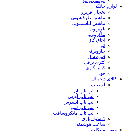
گوشی نوکیا
لوازم خانگی
یخچال فریزر
ماشین ظرفشویی
ماشین لباسشویی
تلویزیون
ماکروویو
اجاق گاز
اتو
جاروبرقی
قهوه ساز
کتری برقی
کولر گازی
هود
کالای دیجیتال
لپ تاپ
لپ تاپ اپل
لپ تاپ اچ پی
لپ تاپ ایسوس
لپ تاپ لنوو
لپ تاپ مایکروسافت
کنسول بازی
ساعت هوشمند
موتور سیکلت