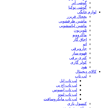
گوشی آنر
گوشی نوکیا
لوازم خانگی
یخچال فریزر
ماشین ظرفشویی
ماشین لباسشویی
تلویزیون
ماکروویو
اجاق گاز
اتو
جاروبرقی
قهوه ساز
کتری برقی
کولر گازی
هود
کالای دیجیتال
لپ تاپ
لپ تاپ اپل
لپ تاپ اچ پی
لپ تاپ ایسوس
لپ تاپ لنوو
لپ تاپ مایکروسافت
کنسول بازی