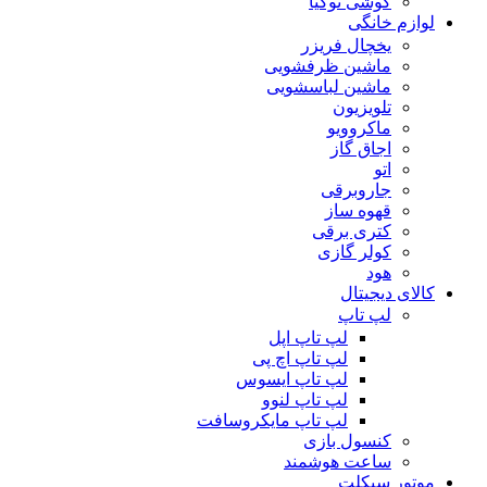
گوشی نوکیا
لوازم خانگی
یخچال فریزر
ماشین ظرفشویی
ماشین لباسشویی
تلویزیون
ماکروویو
اجاق گاز
اتو
جاروبرقی
قهوه ساز
کتری برقی
کولر گازی
هود
کالای دیجیتال
لپ تاپ
لپ تاپ اپل
لپ تاپ اچ پی
لپ تاپ ایسوس
لپ تاپ لنوو
لپ تاپ مایکروسافت
کنسول بازی
ساعت هوشمند
موتور سیکلت