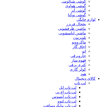
گوشی شیائومی
گوشی هواوی
گوشی آنر
گوشی نوکیا
لوازم خانگی
یخچال فریزر
ماشین ظرفشویی
ماشین لباسشویی
تلویزیون
ماکروویو
اجاق گاز
اتو
جاروبرقی
قهوه ساز
کتری برقی
کولر گازی
هود
کالای دیجیتال
لپ تاپ
لپ تاپ اپل
لپ تاپ اچ پی
لپ تاپ ایسوس
لپ تاپ لنوو
لپ تاپ مایکروسافت