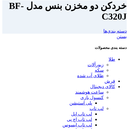
خردکن دو مخزن بنس مدل BF-
C320J
دسته بندی‌ها
بستن
دسته بندی محصولات
طلا
زیورآلات
سکه
طلای آب شده
فرش
کالای دیجیتال
ساعت هوشمند
کنسول بازی
پلی استیشن
لپ تاپ
لپ تاپ اپل
لپ تاپ اچ پی
لپ تاپ ایسوس