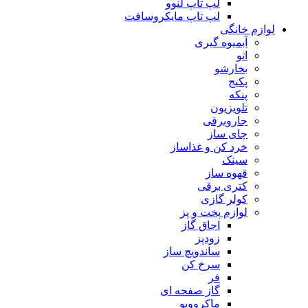
لپ تاپ لنوو
لپ تاپ مایکروسافت
لوازم خانگی
آبمیوه گیری
اتو
بخارشو
پکیج
پنکه
تلویزیون
جاروبرقی
چای ساز
خرد کن و غذاساز
سینک
قهوه ساز
کتری برقی
کولر گازی
لوازم پخت و پز
اجاق گاز
زودپز
ساندویچ ساز
سرخ کن
فر
گاز صفحه ای
ماکروویو