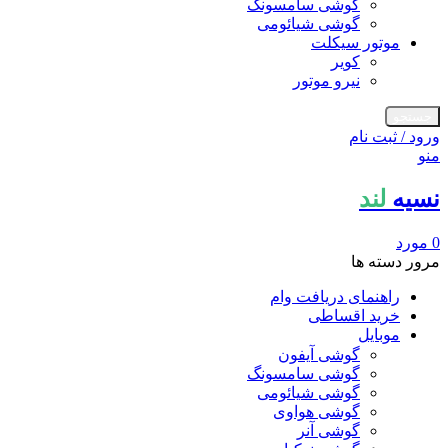
گوشی سامسونگ
گوشی شیائومی
موتور سیکلت
کویر
نیرو موتور
جستجو
ورود / ثبت نام
منو
نسیه
لند
0
مورد
مرور دسته ها
راهنمای دریافت وام
خرید اقساطی
موبایل
گوشی آیفون
گوشی سامسونگ
گوشی شیائومی
گوشی هواوی
گوشی آنر