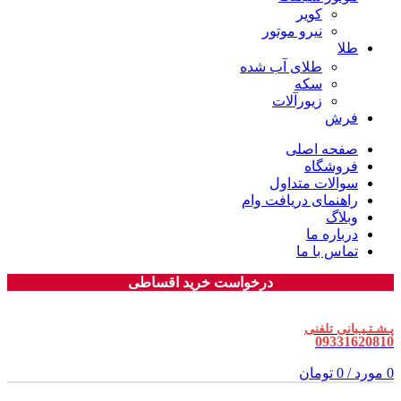
کویر
نیرو موتور
طلا
طلای آب شده
سکه
زیورآلات
فرش
صفحه اصلی
فروشگاه
سوالات متداول
راهنمای دریافت وام
وبلاگ
درباره ما
تماس با ما
درخواست خرید اقساطی
پـشـتـیـبانی تلفنی
09331620810
0
مورد
/
0
تومان