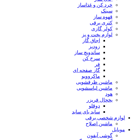
خرد کن و غذاساز
سینک
قهوه ساز
کتری برقی
کولر گازی
لوازم پخت و پز
اجاق گاز
زودپز
ساندویچ ساز
سرخ کن
فر
گاز صفحه ای
ماکروویو
ماشین ظرفشویی
ماشین لباسشویی
هود
یخچال فریزر
دوقلو
ساید بای ساید
لوازم شخصی برقی
ماشین اصلاح
موبایل
گوشی آیفون