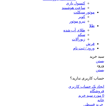
کنسول بازی
ساعت هوشمند
موتور سیکلت
کویر
نیرو موتور
طلا
طلای آب شده
سکه
زیورآلات
فرش
ورود / ثبت نام
سبد خرید
بستن
ورود
بستن
حساب کاربری ندارید؟
ایجاد یک حساب کاربری
فروشگاه
0
مورد
سبد خرید
خانه
خرید قسطی