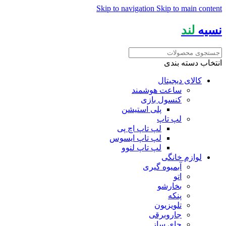
Skip to navigation
Skip to main content
نسیه
لند
انتخاب دسته بندی
کالای دیجیتال
ساعت هوشمند
کنسول بازی
پلی استیشن
لپ تاپ
لپ تاپ اچ پی
لپ تاپ ایسوس
لپ تاپ لنوو
لوازم خانگی
آبمیوه گیری
اتو
بخارشو
پنکه
تلویزیون
جاروبرقی
چای ساز