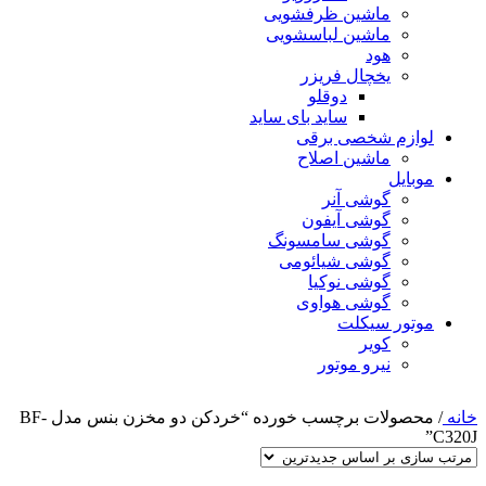
ماشین ظرفشویی
ماشین لباسشویی
هود
یخچال فریزر
دوقلو
ساید بای ساید
لوازم شخصی برقی
ماشین اصلاح
موبایل
گوشی آنر
گوشی آیفون
گوشی سامسونگ
گوشی شیائومی
گوشی نوکیا
گوشی هواوی
موتور سیکلت
کویر
نیرو موتور
خانه
/
محصولات برچسب خورده “خردکن دو مخزن بنس مدل BF-
C320J”