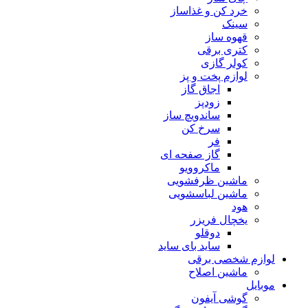
خرد کن و غذاساز
سینک
قهوه ساز
کتری برقی
کولر گازی
لوازم پخت و پز
اجاق گاز
زودپز
ساندویچ ساز
سرخ کن
فر
گاز صفحه ای
ماکروویو
ماشین ظرفشویی
ماشین لباسشویی
هود
یخچال فریزر
دوقلو
ساید بای ساید
لوازم شخصی برقی
ماشین اصلاح
موبایل
گوشی آیفون