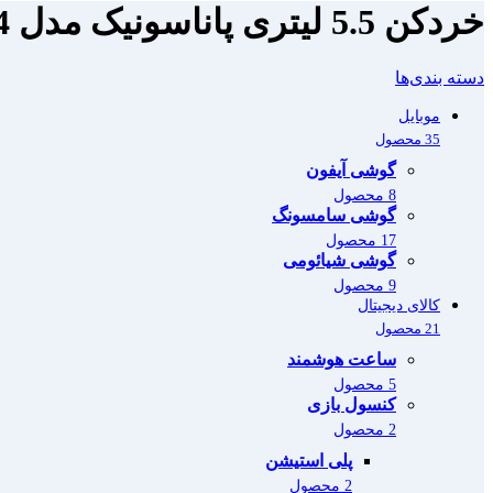
خردکن 5.5 لیتری پاناسونیک مدل MA-2024
دسته بندی‌ها
موبایل
35 محصول
گوشی آیفون
8 محصول
گوشی سامسونگ
17 محصول
گوشی شیائومی
9 محصول
کالای دیجیتال
21 محصول
ساعت هوشمند
5 محصول
کنسول بازی
2 محصول
پلی استیشن
2 محصول