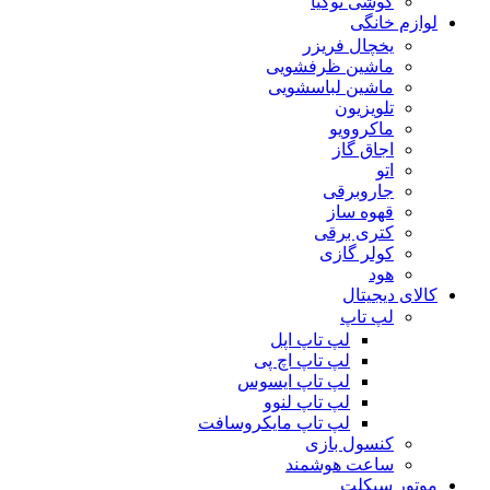
گوشی نوکیا
لوازم خانگی
یخچال فریزر
ماشین ظرفشویی
ماشین لباسشویی
تلویزیون
ماکروویو
اجاق گاز
اتو
جاروبرقی
قهوه ساز
کتری برقی
کولر گازی
هود
کالای دیجیتال
لپ تاپ
لپ تاپ اپل
لپ تاپ اچ پی
لپ تاپ ایسوس
لپ تاپ لنوو
لپ تاپ مایکروسافت
کنسول بازی
ساعت هوشمند
موتور سیکلت