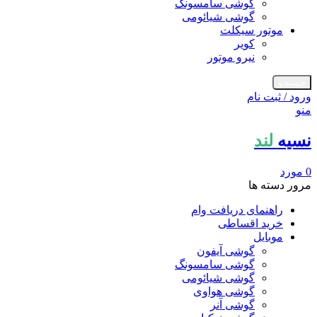
گوشی سامسونگ
گوشی شیائومی
موتور سیکلت
کویر
نیرو موتور
جستجو
ورود / ثبت نام
منو
نسیه
لند
0
مورد
مرور دسته ها
راهنمای دریافت وام
خرید اقساطی
موبایل
گوشی آیفون
گوشی سامسونگ
گوشی شیائومی
گوشی هواوی
گوشی آنر