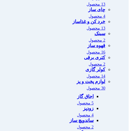
13 محصول
چای ساز
4 محصول
خرد کن و غذاساز
13 محصول
سینک
2 محصول
قهوه ساز
16 محصول
کتری برقی
2 محصول
کولر گازی
14 محصول
لوازم پخت و پز
30 محصول
اجاق گاز
5 محصول
زودپز
4 محصول
ساندویچ ساز
2 محصول