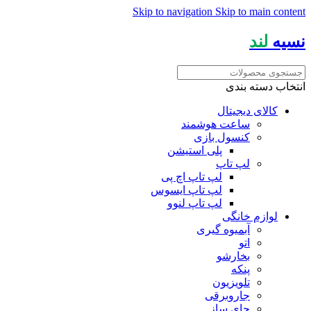
Skip to navigation
Skip to main content
نسیه
لند
انتخاب دسته بندی
کالای دیجیتال
ساعت هوشمند
کنسول بازی
پلی استیشن
لپ تاپ
لپ تاپ اچ پی
لپ تاپ ایسوس
لپ تاپ لنوو
لوازم خانگی
آبمیوه گیری
اتو
بخارشو
پنکه
تلویزیون
جاروبرقی
چای ساز