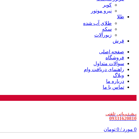
کویر
نیرو موتور
طلا
طلای آب شده
سکه
زیورآلات
فرش
صفحه اصلی
فروشگاه
سوالات متداول
راهنمای دریافت وام
وبلاگ
درباره ما
تماس با ما
پـشـتـیـبانی تلفنی
09331620810
0
مورد
/
0
تومان