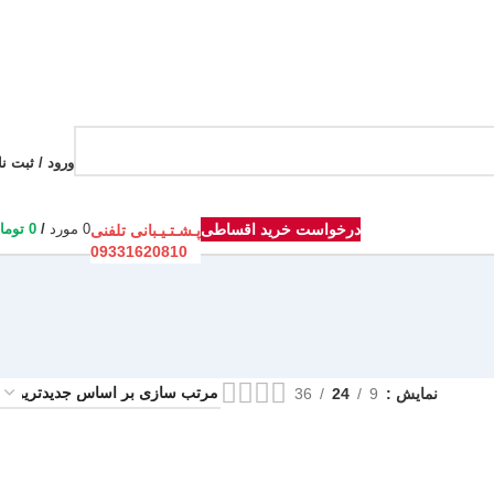
ورود / ثبت نا
درخواست خرید اقساطی
0
مورد
/
0
توما
پـشـتـیـبانی تلفنی
09331620810
نمایش
9
24
36