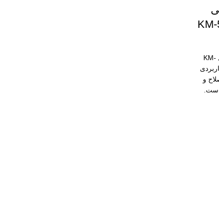
ی
خط زن کیمی مدل KM-
 کاربردی
لاح و
است.