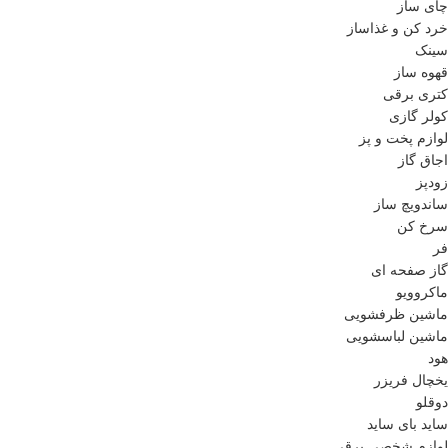
چای ساز
خرد کن و غذاساز
سینک
قهوه ساز
کتری برقی
کولر گازی
لوازم پخت و پز
اجاق گاز
زودپز
ساندویچ ساز
سرخ کن
فر
گاز صفحه ای
ماکروویو
ماشین ظرفشویی
ماشین لباسشویی
هود
یخچال فریزر
دوقلو
ساید بای ساید
لوازم شخصی برقی