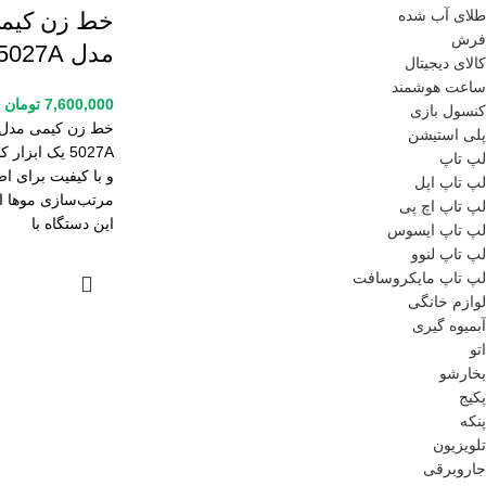
طلای آب شده
خط زن کیم
فرش
مدل KM-5027A
کالای دیجیتال
ساعت هوشمند
7,600,000
تومان
کنسول بازی
پلی استیشن
5027A یک ابزار
لپ تاپ
و با کیفیت برای اص
لپ تاپ اپل
مرتب‌سازی موها 
لپ تاپ اچ پی
این دستگاه با
لپ تاپ ایسوس
لپ تاپ لنوو
لپ تاپ مایکروسافت
لوازم خانگی
آبمیوه گیری
اتو
بخارشو
پکیج
پنکه
تلویزیون
جاروبرقی