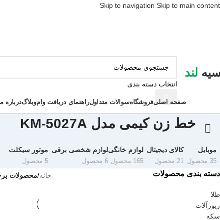
Skip to navigation
Skip to main content
سیه
لند
انتخاب دسته بندی
ور دسته ها
صفحه اصلی
فروشگاه
سوالات متداول
راهنمای دریافت وام
وبلاگ
درباره ما
خط زن کیمی مدل KM-5027A
موبایل
کالای دیجیتال
لوازم خانگی
لوازم شخصی برقی
موتور سیکلت
35 محصول
21 محصول
165 محصول
6 محصول
5 محصول
دسته بندی محصولات
خانه
/
محصولات برچسب
طلا
زیورآلات
سکه