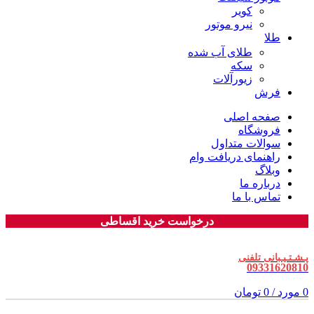
کویر
نیرو موتور
طلا
طلای آب شده
سکه
زیورآلات
فرش
صفحه اصلی
فروشگاه
سوالات متداول
راهنمای دریافت وام
وبلاگ
درباره ما
تماس با ما
درخواست خرید اقساطی
پـشـتـیـبانی تلفنی
09331620810
0
مورد
/
0
تومان