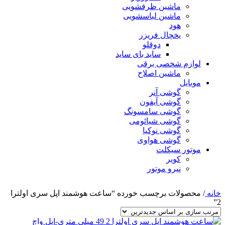
ماشین ظرفشویی
ماشین لباسشویی
هود
یخچال فریزر
دوقلو
ساید بای ساید
لوازم شخصی برقی
ماشین اصلاح
موبایل
گوشی آنر
گوشی آیفون
گوشی سامسونگ
گوشی شیائومی
گوشی نوکیا
گوشی هواوی
موتور سیکلت
کویر
نیرو موتور
خانه
/
محصولات برچسب خورده “ساعت هوشمند اپل سری اولترا
2”