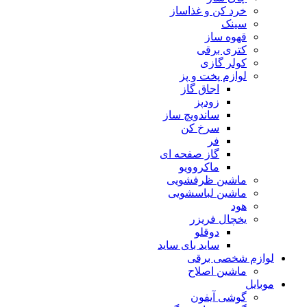
خرد کن و غذاساز
سینک
قهوه ساز
کتری برقی
کولر گازی
لوازم پخت و پز
اجاق گاز
زودپز
ساندویچ ساز
سرخ کن
فر
گاز صفحه ای
ماکروویو
ماشین ظرفشویی
ماشین لباسشویی
هود
یخچال فریزر
دوقلو
ساید بای ساید
لوازم شخصی برقی
ماشین اصلاح
موبایل
گوشی آیفون