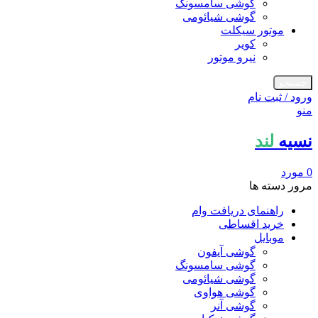
گوشی سامسونگ
گوشی شیائومی
موتور سیکلت
کویر
نیرو موتور
جستجو
ورود / ثبت نام
منو
نسیه
لند
0
مورد
مرور دسته ها
راهنمای دریافت وام
خرید اقساطی
موبایل
گوشی آیفون
گوشی سامسونگ
گوشی شیائومی
گوشی هواوی
گوشی آنر