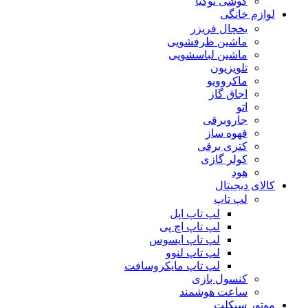
گوشی نوکیا
لوازم خانگی
یخچال فریزر
ماشین ظرفشویی
ماشین لباسشویی
تلویزیون
ماکروویو
اجاق گاز
اتو
جاروبرقی
قهوه ساز
کتری برقی
کولر گازی
هود
کالای دیجیتال
لپ تاپ
لپ تاپ اپل
لپ تاپ اچ پی
لپ تاپ ایسوس
لپ تاپ لنوو
لپ تاپ مایکروسافت
کنسول بازی
ساعت هوشمند
موتور سیکلت