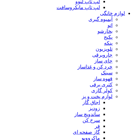
لپ تاپ لنوو
لپ تاپ مایکروسافت
لوازم خانگی
آبمیوه گیری
اتو
بخارشو
پکیج
پنکه
تلویزیون
جاروبرقی
چای ساز
خرد کن و غذاساز
سینک
قهوه ساز
کتری برقی
کولر گازی
لوازم پخت و پز
اجاق گاز
زودپز
ساندویچ ساز
سرخ کن
فر
گاز صفحه ای
ماکروویو