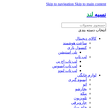
Skip to navigation
Skip to main content
نسیه
لند
انتخاب دسته بندی
کالای دیجیتال
ساعت هوشمند
کنسول بازی
پلی استیشن
لپ تاپ
لپ تاپ اچ پی
لپ تاپ ایسوس
لپ تاپ لنوو
لوازم خانگی
آبمیوه گیری
اتو
بخارشو
پنکه
تلویزیون
جاروبرقی
چای ساز