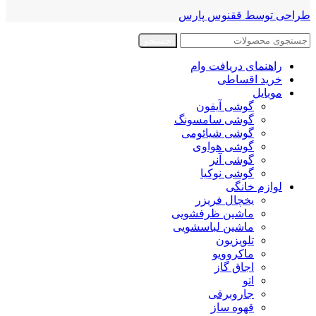
طراحی توسط ققنوس پارس
جستجو
راهنمای دریافت وام
خرید اقساطی
موبایل
گوشی آیفون
گوشی سامسونگ
گوشی شیائومی
گوشی هواوی
گوشی آنر
گوشی نوکیا
لوازم خانگی
یخچال فریزر
ماشین ظرفشویی
ماشین لباسشویی
تلویزیون
ماکروویو
اجاق گاز
اتو
جاروبرقی
قهوه ساز