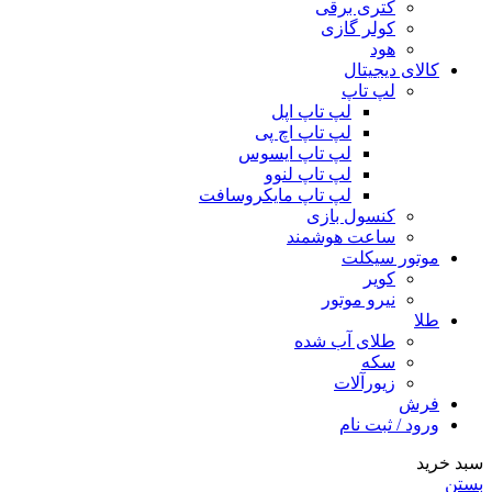
کتری برقی
کولر گازی
هود
کالای دیجیتال
لپ تاپ
لپ تاپ اپل
لپ تاپ اچ پی
لپ تاپ ایسوس
لپ تاپ لنوو
لپ تاپ مایکروسافت
کنسول بازی
ساعت هوشمند
موتور سیکلت
کویر
نیرو موتور
طلا
طلای آب شده
سکه
زیورآلات
فرش
ورود / ثبت نام
سبد خرید
بستن