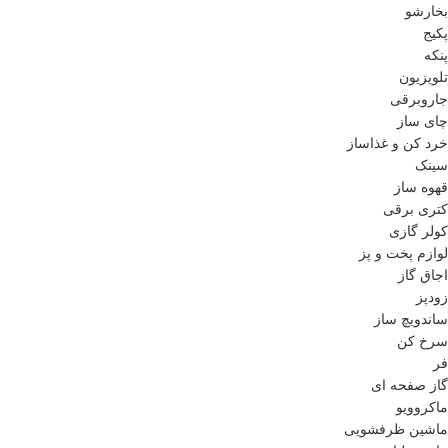
بخارشو
پکیج
پنکه
تلویزیون
جاروبرقی
چای ساز
خرد کن و غذاساز
سینک
قهوه ساز
کتری برقی
کولر گازی
لوازم پخت و پز
اجاق گاز
زودپز
ساندویچ ساز
سرخ کن
فر
گاز صفحه ای
ماکروویو
ماشین ظرفشویی