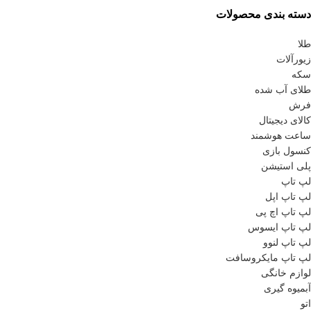
دسته بندی محصولات
طلا
زیورآلات
سکه
طلای آب شده
فرش
کالای دیجیتال
ساعت هوشمند
کنسول بازی
پلی استیشن
لپ تاپ
لپ تاپ اپل
لپ تاپ اچ پی
لپ تاپ ایسوس
لپ تاپ لنوو
لپ تاپ مایکروسافت
لوازم خانگی
آبمیوه گیری
اتو