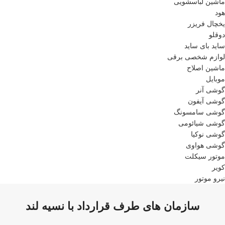
ماشین لباسشویی
هود
یخچال فریزر
دوقلو
ساید بای ساید
لوازم شخصی برقی
ماشین اصلاح
موبایل
گوشی آنر
گوشی آیفون
گوشی سامسونگ
گوشی شیائومی
گوشی نوکیا
گوشی هواوی
موتور سیکلت
کویر
نیرو موتور
سازمان های طرف قرارداد با نسیه لند