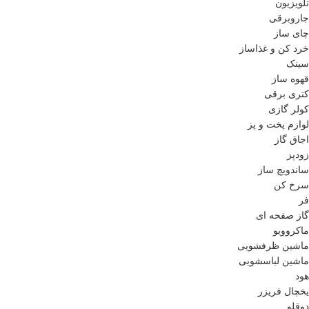
تلویزیون
فناوری GPS
جاروبرقی
چای ساز
خرد کن و غذاساز
سینک
قهوه ساز
کتری برقی
کولر گازی
لوازم پخت و پز
اجاق گاز
زودپز
ساندویچ ساز
سرخ کن
فر
گاز صفحه ای
ماکروویو
ماشین ظرفشویی
ماشین لباسشویی
هود
یخچال فریزر
دوقلو