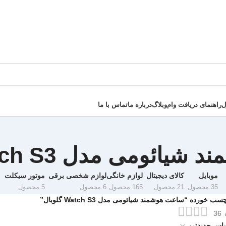
ل
راهنمای دریافت وام
وبلاگ
درباره ما
تماس با ما
ومی مدل Watch S3 گلوبال
موبایل
کالای دیجیتال
لوازم خانگی
لوازم شخصی برقی
موتور سیکلت
35 محصول
21 محصول
165 محصول
6 محصول
5 محصول
خورده “ساعت هوشمند شیائومی مدل Watch S3 گلوبال”
36