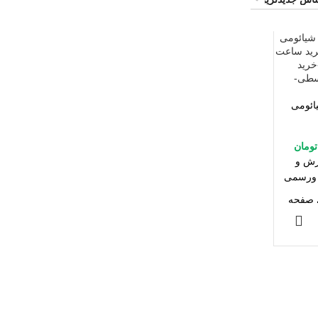
ائومی
تومان
زش و
 ورسمی
ی صفحه
ز طریق