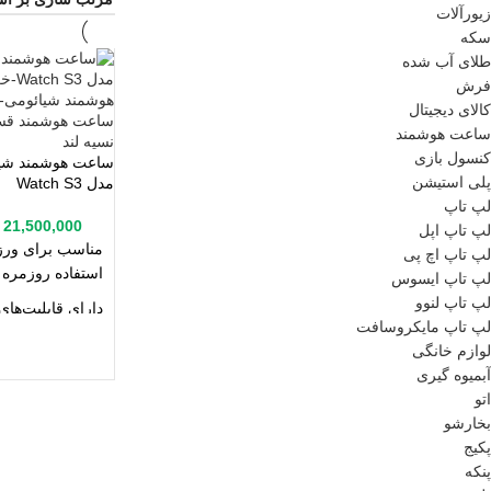
زیورآلات
سکه
طلای آب شده
فرش
کالای دیجیتال
ساعت هوشمند
کنسول بازی
ساعت هوشمند شی
پلی استیشن
مدل Watch S3
لپ تاپ
21,500,000
لپ تاپ اپل
مناسب برای ور
لپ تاپ اچ پی
استفاده روزمره
لپ تاپ ایسوس
لپ تاپ لنوو
دارای قابلیت‌ها
لپ تاپ مایکروسافت
نمایش لمسی
لوازم خانگی
قابلیت مکالمه ا
آبمیوه گیری
بلوتوث
اتو
بخارشو
با بند سیلیکون
پکیج
فرم صفحه گرد
پنکه