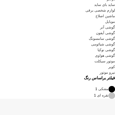
ساید بای ساید
لوازم شخصی برقی
ماشین اصلاح
موبایل
گوشی آنر
گوشی آیفون
گوشی سامسونگ
گوشی شیائومی
گوشی نوکیا
گوشی هواوی
موتور سیکلت
کویر
نیرو موتور
فیلتر براساس رنگ
مشکی
1
نقره ای
1