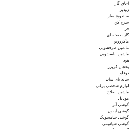
اجاق گاز
زودپز
ساندویچ ساز
سرخ کن
فر
گاز صفحه ای
ماکروویو
ماشین ظرفشویی
ماشین لباسشویی
هود
یخچال فریزر
دوقلو
ساید بای ساید
لوازم شخصی برقی
ماشین اصلاح
موبایل
گوشی آنر
گوشی آیفون
گوشی سامسونگ
گوشی شیائومی