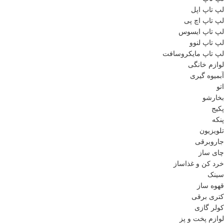
لپ تاپ اپل
لپ تاپ اچ پی
لپ تاپ ایسوس
لپ تاپ لنوو
لپ تاپ مایکروسافت
لوازم خانگی
آبمیوه گیری
اتو
بخارشو
پکیج
پنکه
تلویزیون
جاروبرقی
چای ساز
خرد کن و غذاساز
سینک
قهوه ساز
کتری برقی
کولر گازی
لوازم پخت و پز