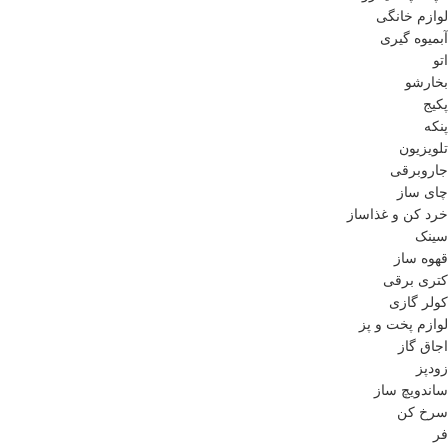
لوازم خانگی
آبمیوه گیری
اتو
بخارشو
پکیج
پنکه
تلویزیون
جاروبرقی
چای ساز
خرد کن و غذاساز
سینک
قهوه ساز
کتری برقی
کولر گازی
لوازم پخت و پز
اجاق گاز
زودپز
ساندویچ ساز
سرخ کن
فر