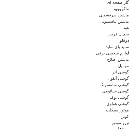
گاز صفحه ای
ماکروویو
ماشین ظرفشویی
ماشین لباسشویی
هود
یخچال فریزر
دوقلو
ساید بای ساید
لوازم شخصی برقی
ماشین اصلاح
موبایل
گوشی آنر
گوشی آیفون
گوشی سامسونگ
گوشی شیائومی
گوشی نوکیا
گوشی هواوی
موتور سیکلت
کویر
نیرو موتور
برندها