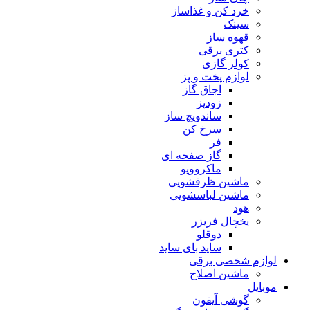
خرد کن و غذاساز
سینک
قهوه ساز
کتری برقی
کولر گازی
لوازم پخت و پز
اجاق گاز
زودپز
ساندویچ ساز
سرخ کن
فر
گاز صفحه ای
ماکروویو
ماشین ظرفشویی
ماشین لباسشویی
هود
یخچال فریزر
دوقلو
ساید بای ساید
لوازم شخصی برقی
ماشین اصلاح
موبایل
گوشی آیفون