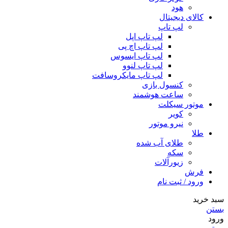
هود
کالای دیجیتال
لپ تاپ
لپ تاپ اپل
لپ تاپ اچ پی
لپ تاپ ایسوس
لپ تاپ لنوو
لپ تاپ مایکروسافت
کنسول بازی
ساعت هوشمند
موتور سیکلت
کویر
نیرو موتور
طلا
طلای آب شده
سکه
زیورآلات
فرش
ورود / ثبت نام
سبد خرید
بستن
ورود