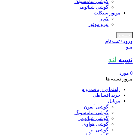
گوشی سامسونگ
گوشی شیائومی
موتور سیکلت
کویر
نیرو موتور
جستجو
ورود / ثبت نام
منو
نسیه
لند
0
مورد
مرور دسته ها
راهنمای دریافت وام
خرید اقساطی
موبایل
گوشی آیفون
گوشی سامسونگ
گوشی شیائومی
گوشی هواوی
گوشی آنر