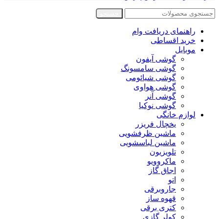
جستجو
راهنمای دریافت وام
خرید اقساطی
موبایل
گوشی آیفون
گوشی سامسونگ
گوشی شیائومی
گوشی هواوی
گوشی آنر
گوشی نوکیا
لوازم خانگی
یخچال فریزر
ماشین ظرفشویی
ماشین لباسشویی
تلویزیون
ماکروویو
اجاق گاز
اتو
جاروبرقی
قهوه ساز
کتری برقی
کولر گازی