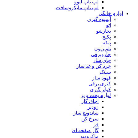
لپ تاپ لنوو
لپ تاپ مایکروسافت
لوازم خانگی
آبمیوه گیری
اتو
بخارشو
پکیج
پنکه
تلویزیون
جاروبرقی
چای ساز
خرد کن و غذاساز
سینک
قهوه ساز
کتری برقی
کولر گازی
لوازم پخت و پز
اجاق گاز
زودپز
ساندویچ ساز
سرخ کن
فر
گاز صفحه ای
ماکروویو