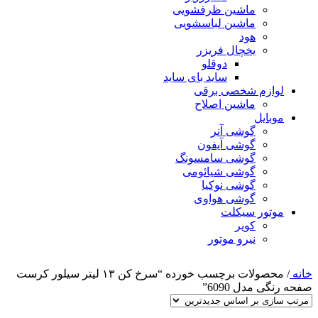
ماشین ظرفشویی
ماشین لباسشویی
هود
یخچال فریزر
دوقلو
ساید بای ساید
لوازم شخصی برقی
ماشین اصلاح
موبایل
گوشی آنر
گوشی آیفون
گوشی سامسونگ
گوشی شیائومی
گوشی نوکیا
گوشی هواوی
موتور سیکلت
کویر
نیرو موتور
خانه
/
محصولات برچسب خورده “سرخ کن ۱۳ لیتر سیلور کرست
صفحه رنگی مدل 6090”