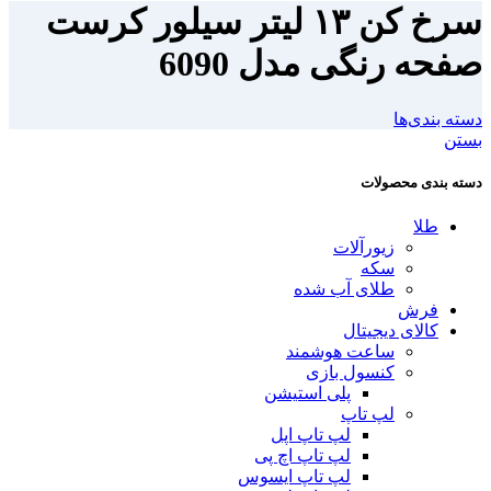
سرخ کن ۱۳ لیتر سیلور کرست
صفحه رنگی مدل 6090
دسته بندی‌ها
بستن
دسته بندی محصولات
طلا
زیورآلات
سکه
طلای آب شده
فرش
کالای دیجیتال
ساعت هوشمند
کنسول بازی
پلی استیشن
لپ تاپ
لپ تاپ اپل
لپ تاپ اچ پی
لپ تاپ ایسوس