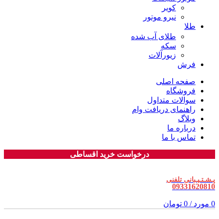
کویر
نیرو موتور
طلا
طلای آب شده
سکه
زیورآلات
فرش
صفحه اصلی
فروشگاه
سوالات متداول
راهنمای دریافت وام
وبلاگ
درباره ما
تماس با ما
درخواست خرید اقساطی
پـشـتـیـبانی تلفنی
09331620810
0
مورد
/
0
تومان