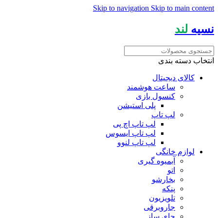
Skip to navigation
Skip to main content
نسیه
لند
انتخاب دسته بندی
کالای دیجیتال
ساعت هوشمند
کنسول بازی
پلی استیشن
لپ تاپ
لپ تاپ اچ پی
لپ تاپ ایسوس
لپ تاپ لنوو
لوازم خانگی
آبمیوه گیری
اتو
بخارشو
پنکه
تلویزیون
جاروبرقی
چای ساز