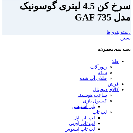
سرخ کن 4.5 لیتری گوسونیک
مدل GAF 735
دسته بندی‌ها
بستن
دسته بندی محصولات
طلا
زیورآلات
سکه
طلای آب شده
فرش
کالای دیجیتال
ساعت هوشمند
کنسول بازی
پلی استیشن
لپ تاپ
لپ تاپ اپل
لپ تاپ اچ پی
لپ تاپ ایسوس