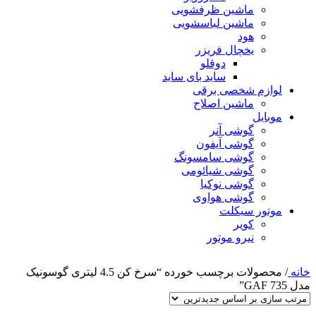
ماشین ظرفشویی
ماشین لباسشویی
هود
یخچال فریزر
دوقلو
ساید بای ساید
لوازم شخصی برقی
ماشین اصلاح
موبایل
گوشی آنر
گوشی آیفون
گوشی سامسونگ
گوشی شیائومی
گوشی نوکیا
گوشی هواوی
موتور سیکلت
کویر
نیرو موتور
خانه
/
محصولات برچسب خورده “سرخ کن 4.5 لیتری گوسونیک
مدل GAF 735”