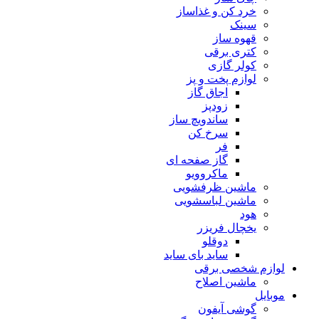
خرد کن و غذاساز
سینک
قهوه ساز
کتری برقی
کولر گازی
لوازم پخت و پز
اجاق گاز
زودپز
ساندویچ ساز
سرخ کن
فر
گاز صفحه ای
ماکروویو
ماشین ظرفشویی
ماشین لباسشویی
هود
یخچال فریزر
دوقلو
ساید بای ساید
لوازم شخصی برقی
ماشین اصلاح
موبایل
گوشی آیفون