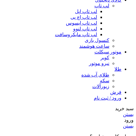
لپ تاپ
لپ تاپ اپل
لپ تاپ اچ پی
لپ تاپ ایسوس
لپ تاپ لنوو
لپ تاپ مایکروسافت
کنسول بازی
ساعت هوشمند
موتور سیکلت
کویر
نیرو موتور
طلا
طلای آب شده
سکه
زیورآلات
فرش
ورود / ثبت نام
سبد خرید
بستن
ورود
بستن