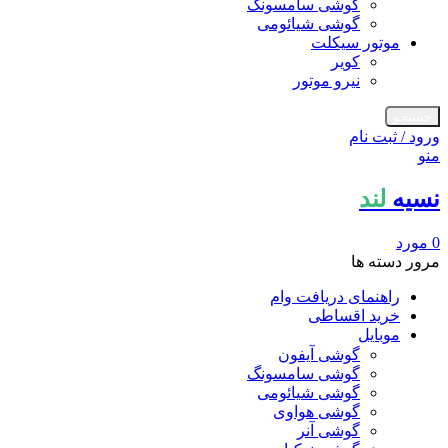
گوشی سامسونگ
گوشی شیائومی
موتور سیکلت
کویر
نیرو موتور
جستجو
ورود / ثبت نام
منو
نسیه
لند
0
مورد
مرور دسته ها
راهنمای دریافت وام
خرید اقساطی
موبایل
گوشی آیفون
گوشی سامسونگ
گوشی شیائومی
گوشی هواوی
گوشی آنر