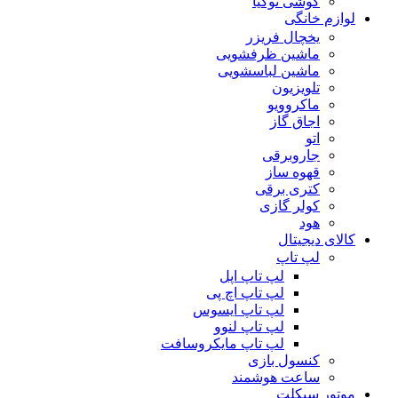
گوشی نوکیا
لوازم خانگی
یخچال فریزر
ماشین ظرفشویی
ماشین لباسشویی
تلویزیون
ماکروویو
اجاق گاز
اتو
جاروبرقی
قهوه ساز
کتری برقی
کولر گازی
هود
کالای دیجیتال
لپ تاپ
لپ تاپ اپل
لپ تاپ اچ پی
لپ تاپ ایسوس
لپ تاپ لنوو
لپ تاپ مایکروسافت
کنسول بازی
ساعت هوشمند
موتور سیکلت