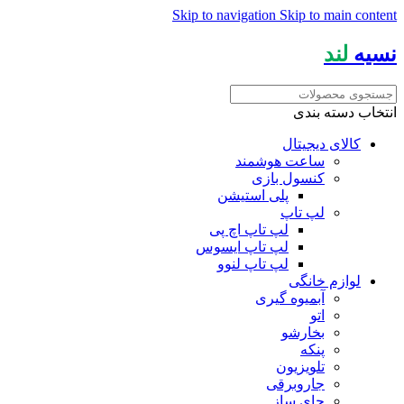
Skip to navigation
Skip to main content
نسیه
لند
انتخاب دسته بندی
کالای دیجیتال
ساعت هوشمند
کنسول بازی
پلی استیشن
لپ تاپ
لپ تاپ اچ پی
لپ تاپ ایسوس
لپ تاپ لنوو
لوازم خانگی
آبمیوه گیری
اتو
بخارشو
پنکه
تلویزیون
جاروبرقی
چای ساز