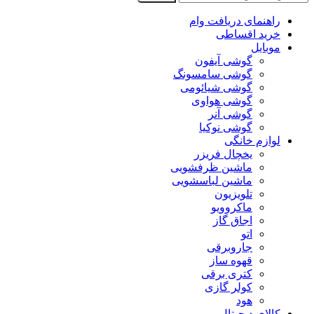
راهنمای دریافت وام
خرید اقساطی
موبایل
گوشی آیفون
گوشی سامسونگ
گوشی شیائومی
گوشی هواوی
گوشی آنر
گوشی نوکیا
لوازم خانگی
یخچال فریزر
ماشین ظرفشویی
ماشین لباسشویی
تلویزیون
ماکروویو
اجاق گاز
اتو
جاروبرقی
قهوه ساز
کتری برقی
کولر گازی
هود
کالای دیجیتال