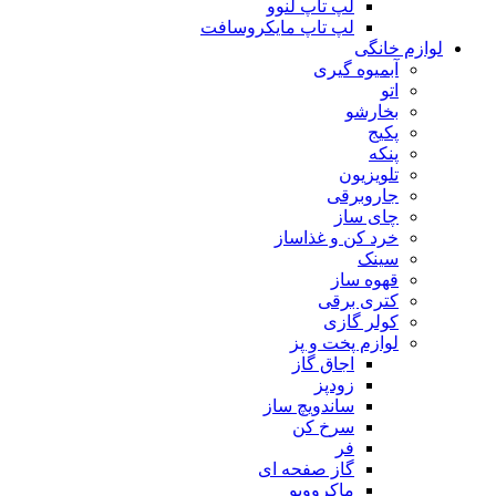
لپ تاپ لنوو
لپ تاپ مایکروسافت
لوازم خانگی
آبمیوه گیری
اتو
بخارشو
پکیج
پنکه
تلویزیون
جاروبرقی
چای ساز
خرد کن و غذاساز
سینک
قهوه ساز
کتری برقی
کولر گازی
لوازم پخت و پز
اجاق گاز
زودپز
ساندویچ ساز
سرخ کن
فر
گاز صفحه ای
ماکروویو