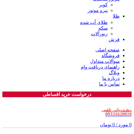
کویر
نیرو موتور
طلا
طلای آب شده
سکه
زیورآلات
فرش
صفحه اصلی
فروشگاه
سوالات متداول
راهنمای دریافت وام
وبلاگ
درباره ما
تماس با ما
درخواست خرید اقساطی
پـشـتـیـبانی تلفنی
09331620810
0
مورد
/
0
تومان