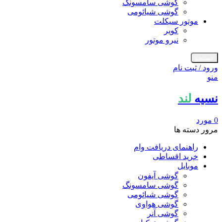
گوشی سامسونگ
گوشی شیائومی
موتور سیکلت
کویر
نیرو موتور
جستجو
ورود / ثبت نام
منو
نسیه
لند
0
مورد
مرور دسته ها
راهنمای دریافت وام
خرید اقساطی
موبایل
گوشی آیفون
گوشی سامسونگ
گوشی شیائومی
گوشی هواوی
گوشی آنر