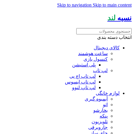
Skip to navigation
Skip to main content
نسیه
لند
انتخاب دسته بندی
کالای دیجیتال
ساعت هوشمند
کنسول بازی
پلی استیشن
لپ تاپ
لپ تاپ اچ پی
لپ تاپ ایسوس
لپ تاپ لنوو
لوازم خانگی
آبمیوه گیری
اتو
بخارشو
پنکه
تلویزیون
جاروبرقی
چای ساز