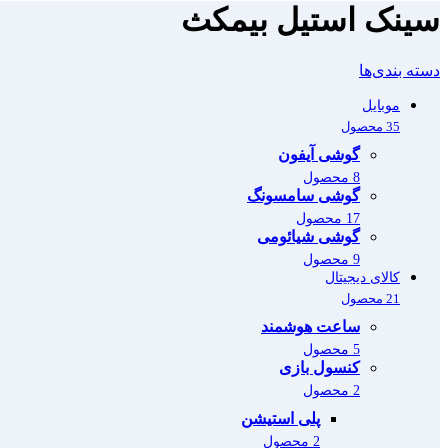
سینک استیل بیمکث
دسته بندی‌ها
موبایل
35 محصول
گوشی آیفون
8 محصول
گوشی سامسونگ
17 محصول
گوشی شیائومی
9 محصول
کالای دیجیتال
21 محصول
ساعت هوشمند
5 محصول
کنسول بازی
2 محصول
پلی استیشن
2 محصول