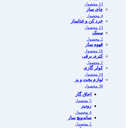
13 محصول
چای ساز
4 محصول
خرد کن و غذاساز
13 محصول
سینک
2 محصول
قهوه ساز
16 محصول
کتری برقی
2 محصول
کولر گازی
14 محصول
لوازم پخت و پز
30 محصول
اجاق گاز
5 محصول
زودپز
4 محصول
ساندویچ ساز
2 محصول