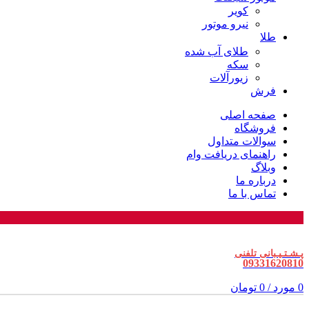
کویر
نیرو موتور
طلا
طلای آب شده
سکه
زیورآلات
فرش
صفحه اصلی
فروشگاه
سوالات متداول
راهنمای دریافت وام
وبلاگ
درباره ما
تماس با ما
پـشـتـیـبانی تلفنی
09331620810
0
مورد
/
0
تومان