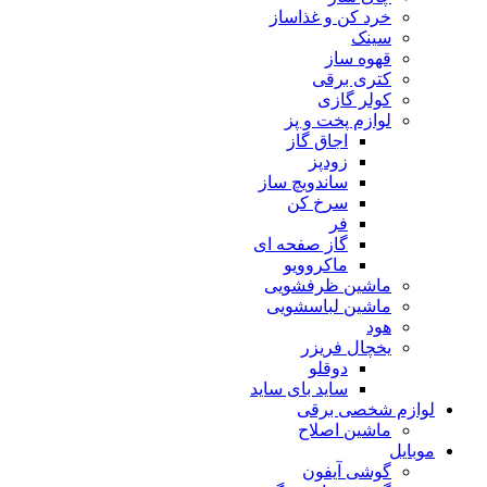
خرد کن و غذاساز
سینک
قهوه ساز
کتری برقی
کولر گازی
لوازم پخت و پز
اجاق گاز
زودپز
ساندویچ ساز
سرخ کن
فر
گاز صفحه ای
ماکروویو
ماشین ظرفشویی
ماشین لباسشویی
هود
یخچال فریزر
دوقلو
ساید بای ساید
لوازم شخصی برقی
ماشین اصلاح
موبایل
گوشی آیفون