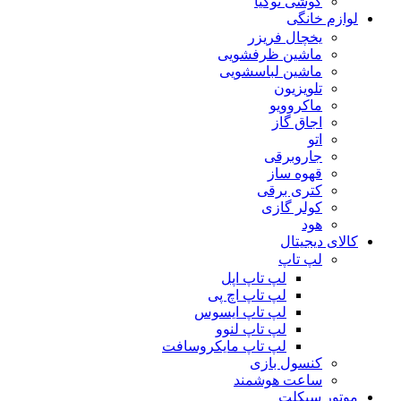
گوشی نوکیا
لوازم خانگی
یخچال فریزر
ماشین ظرفشویی
ماشین لباسشویی
تلویزیون
ماکروویو
اجاق گاز
اتو
جاروبرقی
قهوه ساز
کتری برقی
کولر گازی
هود
کالای دیجیتال
لپ تاپ
لپ تاپ اپل
لپ تاپ اچ پی
لپ تاپ ایسوس
لپ تاپ لنوو
لپ تاپ مایکروسافت
کنسول بازی
ساعت هوشمند
موتور سیکلت