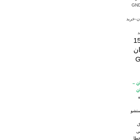
فشویی 15
ن
-
ن
–
ن
ک
ی
خطا