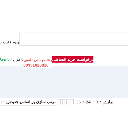
ورود / ثبت نا
درخواست خرید اقساطی
0
مورد
/
0
توما
پـشـتـیـبانی تلفنی
09331620810
نمایش
9
24
36