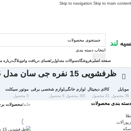
Skip to navigation
Skip to main content
سیه
لند
انتخاب دسته بندی
ور دسته ها
صفحه اصلی
فروشگاه
سوالات متداول
راهنمای دریافت وام
وبلاگ
درباره ما
ظرفشویی 15 نفره جی سان مدل GNDM-315
موبایل
کالای دیجیتال
لوازم خانگی
لوازم شخصی برقی
موتور سیکلت
35 محصول
21 محصول
165 محصول
6 محصول
5 محصول
دسته بندی محصولات
خانه
/
محصولات برچسب خورده 
طلا
زیورآلات
سکه