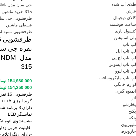
طلای آب شده
فرش
کالای دیجیتال
ساعت هوشمند
کنسول بازی
پلی استیشن
ظر
لپ تاپ
نفره جی سا
لپ تاپ اپل
مدل GNDM
لپ تاپ اچ پی
لپ تاپ ایسوس
315
لپ تاپ لنوو
لپ تاپ مایکروسافت
154,980,000
توما
لوازم خانگی
154,250,000
توما
آبمیوه گیری
ظرفشویی 15 نفره
اتو
گرید انرژی A+++
بخارشو
دارای 8 برنامه شستشو
پکیج
نمایشگر LED
پنکه
-شستشوی اتوماتی
تلویزیون
-قابلیت چربی زدای
جاروبرقی
-دارای زنگ اعلام 