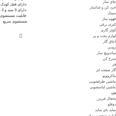
چای ساز
-دارای قفل کودک
خرد کن و غذاساز
-دارای 3 سبد و 3 قفسه
سینک
-قابلیت شستشوی م
قهوه ساز
شستشوی سریع
کتری برقی
کولر گازی
لوازم پخت و پز
اجاق گاز
زودپز
ساندویچ ساز
سرخ کن
فر
گاز صفحه ای
ماکروویو
ماشین ظرفشویی
ماشین لباسشویی
هود
یخچال فریزر
دوقلو
ساید بای ساید
لوازم شخصی برقی