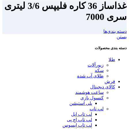
غذاساز 36 کاره فلیپس 3/6 لیتری
سری 7000
دسته بندی‌ها
بستن
دسته بندی محصولات
طلا
زیورآلات
سکه
طلای آب شده
فرش
کالای دیجیتال
ساعت هوشمند
کنسول بازی
پلی استیشن
لپ تاپ
لپ تاپ اپل
لپ تاپ اچ پی
لپ تاپ ایسوس