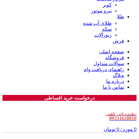
کویر
نیرو موتور
طلا
طلای آب شده
سکه
زیورآلات
فرش
صفحه اصلی
فروشگاه
سوالات متداول
راهنمای دریافت وام
وبلاگ
درباره ما
تماس با ما
درخواست خرید اقساطی
پـشـتـیـبانی تلفنی
09331620810
0
مورد
/
0
تومان