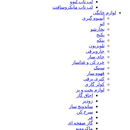
لپ تاپ لنوو
لپ تاپ مایکروسافت
لوازم خانگی
آبمیوه گیری
اتو
بخارشو
پکیج
پنکه
تلویزیون
جاروبرقی
چای ساز
خرد کن و غذاساز
سینک
قهوه ساز
کتری برقی
کولر گازی
لوازم پخت و پز
اجاق گاز
زودپز
ساندویچ ساز
سرخ کن
فر
گاز صفحه ای
ماکروویو