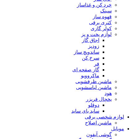
خرد کن و غذاساز
سینک
قهوه ساز
کتری برقی
کولر گازی
لوازم پخت و پز
اجاق گاز
زودپز
ساندویچ ساز
سرخ کن
فر
گاز صفحه ای
ماکروویو
ماشین ظرفشویی
ماشین لباسشویی
هود
یخچال فریزر
دوقلو
ساید بای ساید
لوازم شخصی برقی
ماشین اصلاح
موبایل
گوشی آیفون