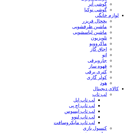
گوشی آنر
گوشی نوکیا
لوازم خانگی
یخچال فریزر
ماشین ظرفشویی
ماشین لباسشویی
تلویزیون
ماکروویو
اجاق گاز
اتو
جاروبرقی
قهوه ساز
کتری برقی
کولر گازی
هود
کالای دیجیتال
لپ تاپ
لپ تاپ اپل
لپ تاپ اچ پی
لپ تاپ ایسوس
لپ تاپ لنوو
لپ تاپ مایکروسافت
کنسول بازی