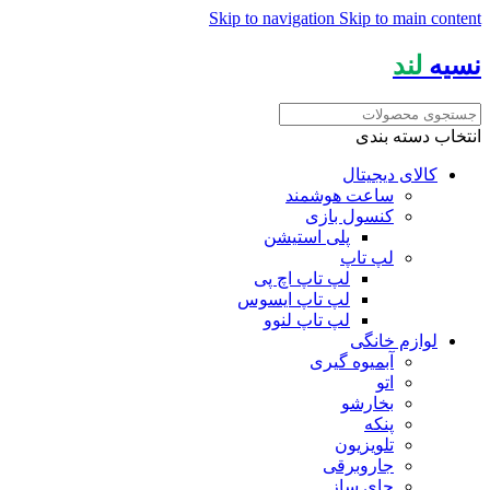
Skip to navigation
Skip to main content
نسیه
لند
انتخاب دسته بندی
کالای دیجیتال
ساعت هوشمند
کنسول بازی
پلی استیشن
لپ تاپ
لپ تاپ اچ پی
لپ تاپ ایسوس
لپ تاپ لنوو
لوازم خانگی
آبمیوه گیری
اتو
بخارشو
پنکه
تلویزیون
جاروبرقی
چای ساز