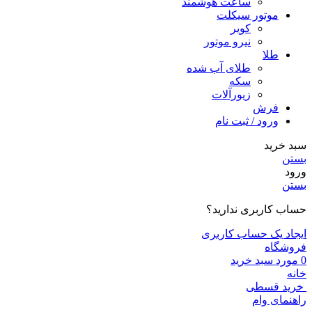
ساعت هوشمند
موتور سیکلت
کویر
نیرو موتور
طلا
طلای آب شده
سکه
زیورآلات
فرش
ورود / ثبت نام
سبد خرید
بستن
ورود
بستن
حساب کاربری ندارید؟
ایجاد یک حساب کاربری
فروشگاه
0
مورد
سبد خرید
خانه
خرید قسطی
راهنمای وام