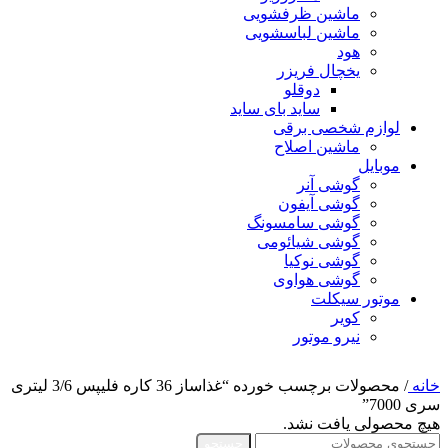
ماشین ظرفشویی
ماشین لباسشویی
هود
یخچال فریزر
دوقلو
ساید بای ساید
لوازم شخصی برقی
ماشین اصلاح
موبایل
گوشی آنر
گوشی آیفون
گوشی سامسونگ
گوشی شیائومی
گوشی نوکیا
گوشی هواوی
موتور سیکلت
کویر
نیرو موتور
خانه
/
محصولات برچسب خورده “غذاساز 36 کاره فلیپس 3/6 لیتری
سری 7000”
هیچ محصولی یافت نشد.
جستجو