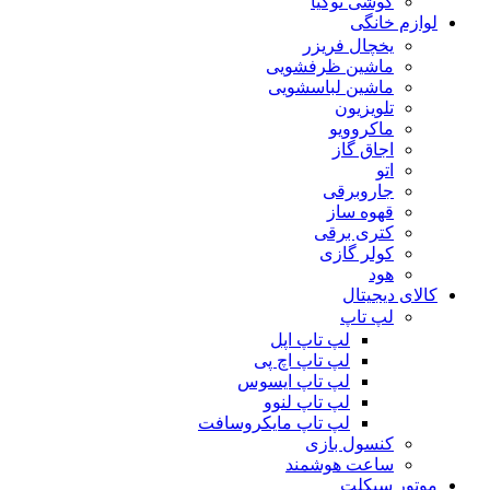
گوشی نوکیا
لوازم خانگی
یخچال فریزر
ماشین ظرفشویی
ماشین لباسشویی
تلویزیون
ماکروویو
اجاق گاز
اتو
جاروبرقی
قهوه ساز
کتری برقی
کولر گازی
هود
کالای دیجیتال
لپ تاپ
لپ تاپ اپل
لپ تاپ اچ پی
لپ تاپ ایسوس
لپ تاپ لنوو
لپ تاپ مایکروسافت
کنسول بازی
ساعت هوشمند
موتور سیکلت