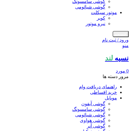
گوشی سامسونگ
گوشی شیائومی
موتور سیکلت
کویر
نیرو موتور
جستجو
ورود / ثبت نام
منو
نسیه
لند
0
مورد
مرور دسته ها
راهنمای دریافت وام
خرید اقساطی
موبایل
گوشی آیفون
گوشی سامسونگ
گوشی شیائومی
گوشی هواوی
گوشی آنر